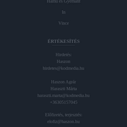
Hamu és Gyémánt
In
Vince
ÉRTÉKESÍTÉS
Hirdetés:
Haszon
hirdetes@kodmedia.hu
Haszon Agrár
Haraszti Márta
haraszti.marta@kodmedia.hu
+36305157045
Előfizetés, terjesztés:
elofiz@haszon.hu