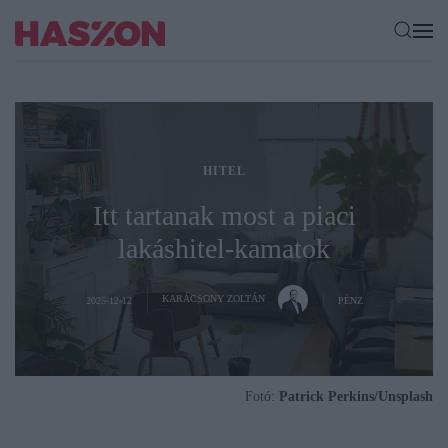
HITEL
Itt tartanak most a piaci
lakáshitel-kamatok
KARÁCSONY ZOLTÁN
2025-12-12
PÉNZ
Fotó:
Patrick Perkins/Unsplash