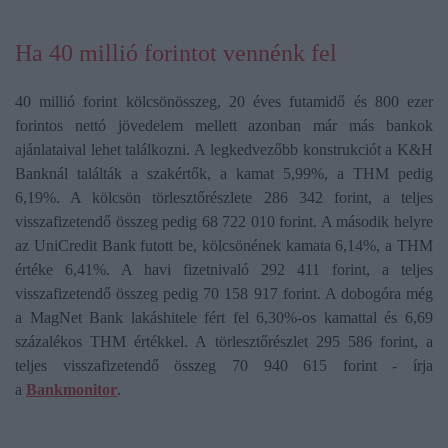
Ha 40 millió forintot vennénk fel
40 millió forint kölcsönösszeg, 20 éves futamidő és 800 ezer
forintos nettó jövedelem mellett azonban már más bankok
ajánlataival lehet találkozni. A legkedvezőbb konstrukciót a K&H
Banknál találták a szakértők, a kamat 5,99%, a THM pedig
6,19%. A kölcsön törlesztőrészlete 286 342 forint, a teljes
visszafizetendő összeg pedig 68 722 010 forint. A második helyre
az UniCredit Bank futott be, kölcsönének kamata 6,14%, a THM
értéke 6,41%. A havi fizetnivaló 292 411 forint, a teljes
visszafizetendő összeg pedig 70 158 917 forint. A dobogóra még
a MagNet Bank lakáshitele fért fel 6,30%-os kamattal és 6,69
százalékos THM értékkel. A törlesztőrészlet 295 586 forint, a
teljes visszafizetendő összeg 70 940 615 forint - írja
a
Bankmonitor
.