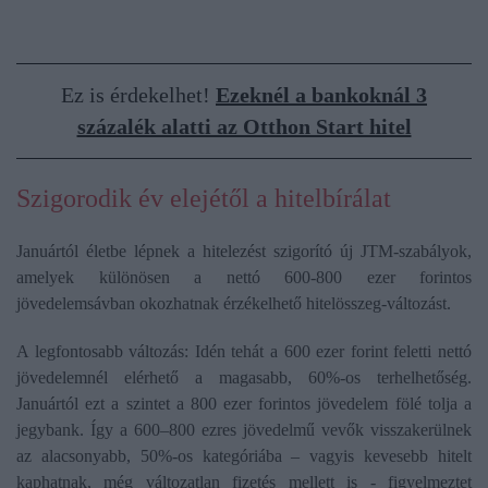
Ez is érdekelhet!
Ezeknél a bankoknál 3
százalék alatti az Otthon Start hitel
Szigorodik év elejétől a hitelbírálat
Januártól életbe lépnek a hitelezést szigorító új JTM-szabályok,
amelyek különösen a nettó 600-800 ezer forintos
jövedelemsávban okozhatnak érzékelhető hitelösszeg-változást.
A legfontosabb változás: Idén tehát a 600 ezer forint feletti nettó
jövedelemnél elérhető a magasabb, 60%-os terhelhetőség.
Januártól ezt a szintet a 800 ezer forintos jövedelem fölé tolja a
jegybank. Így a 600–800 ezres jövedelmű vevők visszakerülnek
az alacsonyabb, 50%-os kategóriába – vagyis kevesebb hitelt
kaphatnak, még változatlan fizetés mellett is - figyelmeztet