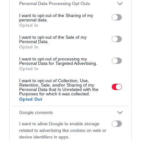
Please note that this website/app uses one or more Google
Personal Data Processing Opt Outs
hitel
törlesztőrészlet
kamat
lakáshitel
services and may gather and store information including but
not limited to your visit or usage behaviour. You may click to
I want to opt-out of the Sharing of my
jelzáloghitel
personal data.
grant or deny consent to Google and its third-party tags to
Opted In
use your data for below specified purposes in below Google
consent section.
I want to opt-out of the Sale of my
Personal Data.
Opted In
I want to opt-out of processing my
Personal Data for Targeted Advertising.
Opted In
I want to opt-out of Collection, Use,
Retention, Sale, and/or Sharing of my
Personal Data that Is Unrelated with the
Purposes for which it was collected.
Opted Out
Google consents
I want to allow Google to enable storage
related to advertising like cookies on web or
device identifiers in apps.