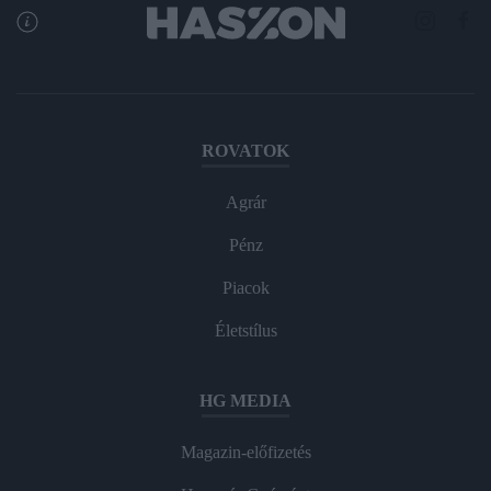
ROVATOK
Agrár
Pénz
Piacok
Életstílus
HG MEDIA
Magazin-előfizetés