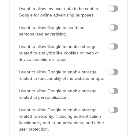
I want to allow my user data to be sent to
Google for online advertising purposes.
I want to allow Google to send me
personalized advertising.
I want to allow Google to enable storage
related to analytics like cookies on web or
device identifiers in apps.
I want to allow Google to enable storage
ADÓ
related to functionality of the website or app.
Több tízezer gyógyszer lesz olcsóbb szeptembertől
I want to allow Google to enable storage
related to personalization.
A vényköteles gyógyszerek áfamentessé tétele 7 milliárd forintba
kerül a költségvetésnek - közölte Magyar Péter a
I want to allow Google to enable storage
kormányszóvivői tájékoztatón, ahol azt is bejelentette, hogy a
related to security, including authentication
kormány dolgozik a…
functionality and fraud prevention, and other
user protection.