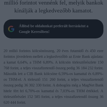
millió forintot vennénk fel, melyik bankok
kínálják a legkedvezőbb kamatot.
Állítsd be oldalunkat preferált forrásként a
Google Keresőben!
20 millió forintos kölcsönösszeg, 20 éves futamidő és 450 ezer
forintos jövedelem mellett a legkedvezőbb az Erste Bank ajánlata:
a kamat 6,64%, a THM 6,89%. A kölcsön törlesztőrészlete 150
768 forint, a teljes visszafizetendő összeg pedig 36 184 232 forint.
Második lett a CIB Bank kölcsöne 6,59%-os kamattal és 6,89%-
os THM-el. A törlesztő 151 260 forint, a teljes visszafizetendő
összeg pedig 36 302 330 forint. A dobogóra még a MagNet Bank
hitele fért fel 6,70%-os kamattal és 7,03%-os THM értékkel. A
törlesztőrészlet 152 585 forint, a teljes visszafizetendő összeg 36
620 444 forint.