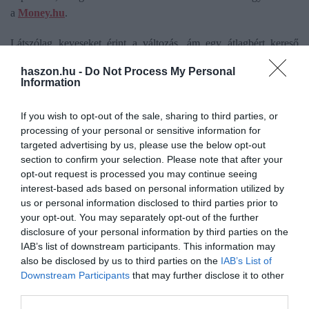
a
M
oney.hu
.
Látszólag keveseket érint a változás, ám egy átlagbért kereső
hitelfelvevő házaspárnál - amikor összeadódik a nettó jövedelem -
haszon.hu -
Do Not Process My Personal
már érződik a szigorítás. Mivel a hitelbírálat ideje a mérvadó, a
Information
portál által megkérdezett bankoknál a december 1-e után beadott
kérelmeket már az új JTM-szabály szerint bírálják el.
If you wish to opt-out of the sale, sharing to third parties, or
processing of your personal or sensitive information for
targeted advertising by us, please use the below opt-out
section to confirm your selection. Please note that after your
opt-out request is processed you may continue seeing
Olvasd el ezt is!
interest-based ads based on personal information utilized by
us or personal information disclosed to third parties prior to
Nyolcéves csúcson a magyarok hitelkártya-
your opt-out. You may separately opt-out of the further
tartozása
disclosure of your personal information by third parties on the
Ezek a bankok kínálnak gyorskölcsönt
IAB’s list of downstream participants. This information may
Már ennél a banknál is elérhető a 15 milliós
also be disclosed by us to third parties on the
IAB’s List of
Downstream Participants
that may further disclose it to other
személyi kölcsön
third parties.