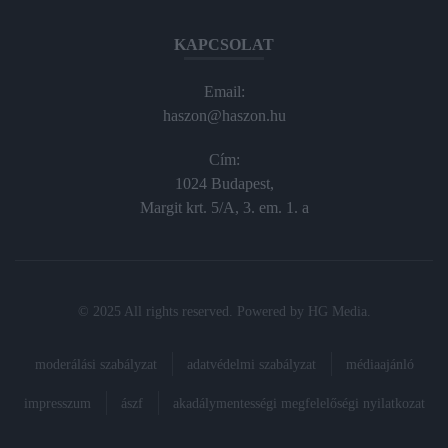
KAPCSOLAT
Email:
haszon@haszon.hu
Cím:
1024 Budapest,
Margit krt. 5/A, 3. em. 1. a
© 2025 All rights reserved. Powered by
HG Media
.
moderálási szabályzat
adatvédelmi szabályzat
médiaajánló
impresszum
ászf
akadálymentességi megfelelőségi nyilatkozat