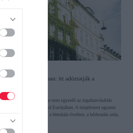
NGATLANPIAC
akásbiznisz Európában: itt adóztatják a
egkeményebben
gy ingatlan vételára messze nem egyenlő az ingatlanvásárlás
öltségeivel, legyünk akárhol Európában. A tulajdonost ugyanis
dó terhelheti a vásárláskor, a birtoklás éveiben, a bérbeadás után,
e még…
ectangle