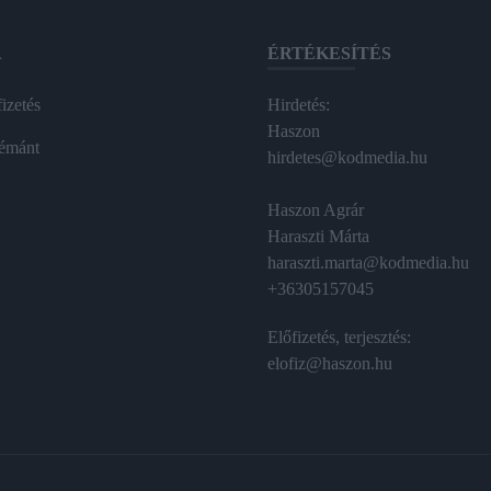
A
ÉRTÉKESÍTÉS
izetés
Hirdetés:
Haszon
émánt
hirdetes@kodmedia.hu
Haszon Agrár
Haraszti Márta
haraszti.marta@kodmedia.hu
+36305157045
Előfizetés, terjesztés:
elofiz@haszon.hu