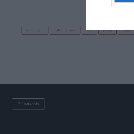
dohányáru
tiltott termék
nav
posta
futár
Feliratkozás