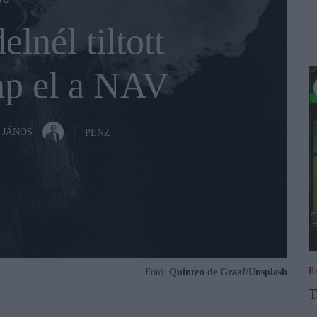
DÓ
lnél tiltott
ap el a NAV
 JÁNOS
PÉNZ
B
Fotó:
Quinten de Graaf/Unsplash
T