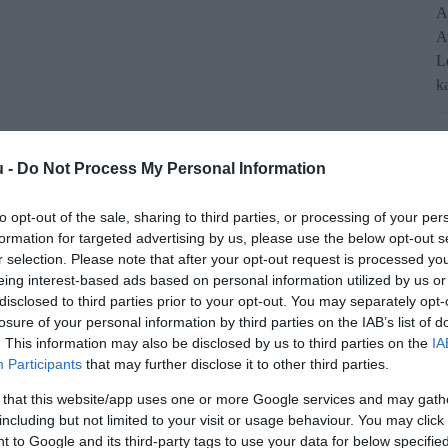
A
A
L
k
u -
Do Not Process My Personal Information
to opt-out of the sale, sharing to third parties, or processing of your per
formation for targeted advertising by us, please use the below opt-out s
r selection. Please note that after your opt-out request is processed y
őrzik a csomagküldés forgalmát, hogy
eing interest-based ads based on personal information utilized by us or
disclosed to third parties prior to your opt-out. You may separately opt-
melyekben tiltott áruk érkezhetnek az
losure of your personal information by third parties on the IAB’s list of
. This information may also be disclosed by us to third parties on the
IA
állítási útvonalra kiterjed – ez alól a
Participants
that may further disclose it to other third parties.
elek. Itt a tájékoztató arról, hogyan
 that this website/app uses one or more Google services and may gath
ág az "okosolókra".
including but not limited to your visit or usage behaviour. You may click 
 to Google and its third-party tags to use your data for below specifi