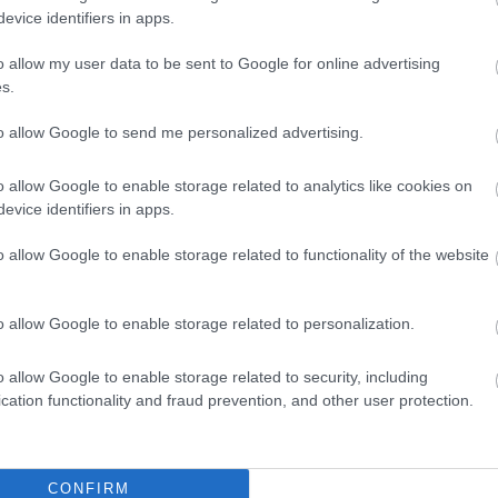
önösen hatékonyak dohánytermékek és más tiltott áruk
evice identifiers in apps.
 jövedéki terméket, például dohányterméket, hevített
o allow my user data to be sent to Google for online advertising
edéki eljárást megindítására kerül sor, mely során a NAV
s.
to allow Google to send me personalized advertising.
o allow Google to enable storage related to analytics like cookies on
csomagküldeményeket, az ünnepek előtt pedig fokozottan
evice identifiers in apps.
rneten rendelt termékek száma, és ezzel együtt a jogsértések
 felderítése, a dohánytermékek forgalmazásának legális
o allow Google to enable storage related to functionality of the website
ok igénybevételével próbál meg jogsértést elkövetni, éppúgy
úti ellenőrzésekkor.
o allow Google to enable storage related to personalization.
o allow Google to enable storage related to security, including
cation functionality and fraud prevention, and other user protection.
, ez így is marad
titokban
ról, de ára van
CONFIRM