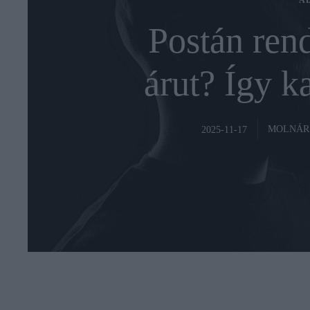
A
Postán rende
árut? Így k
MOLNÁR
2025-11-17