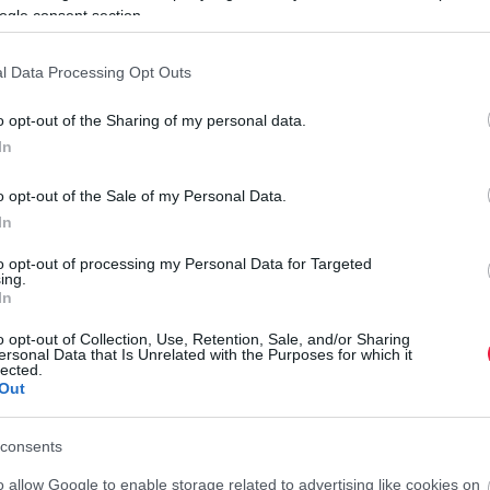
ogle consent section.
rált forrásként a Google Keresőben!
l Data Processing Opt Outs
o opt-out of the Sharing of my personal data.
lapján döntik el, melyik küldemények igényelnek további
In
y a csomagküldemény adózatlan jövedéki terméket tartalmaz,
ja. A visszatartásról végzéssel döntenek, amit a külföldön
o opt-out of the Sale of my Personal Data.
 személynek, belföldön feladott csomagküldemény esetén a
In
rt, a címzettként megjelölt személynek küldenek meg,
s részletes szabályairól. A gyanús küldeményeket lezárt
I
to opt-out of processing my Personal Data for Targeted
ények ellenőrzése jövedéki eljárás keretében zajlik, amely
ing.
L
In
 kézhezvételétől számított 30 nap áll rendelkezésére, hogy
l
o opt-out of Collection, Use, Retention, Sale, and/or Sharing
ersonal Data that Is Unrelated with the Purposes for which it
E
lected.
tt 30 napon belül vagy általa kért póthatáridő esetén 60
Out
k
nyeket is felnyitja és megvizsgálja.
a
consents
d
r
nyitják és átvizsgálják a csomagot. Az ellenőrzéseket
o allow Google to enable storage related to advertising like cookies on