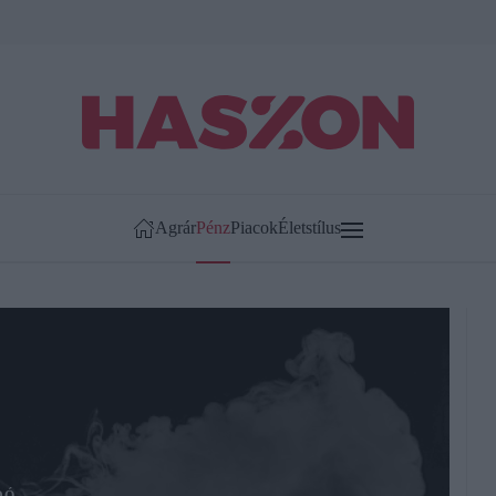
Agrár
Pénz
Piacok
Életstílus