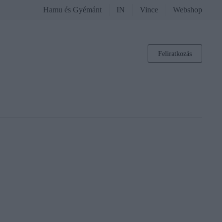
Hamu és Gyémánt
IN
Vince
Webshop
Feliratkozás