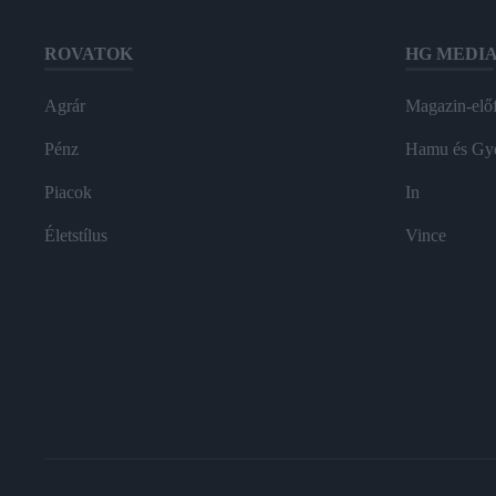
ROVATOK
HG MEDI
Agrár
Magazin-előf
Pénz
Hamu és Gy
Piacok
In
Életstílus
Vince