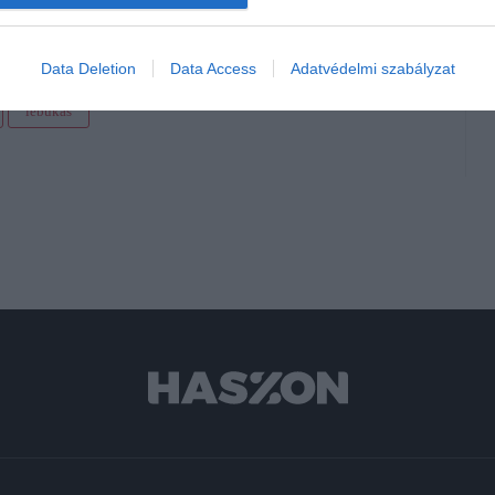
Data Deletion
Data Access
Adatvédelmi szabályzat
lebukás