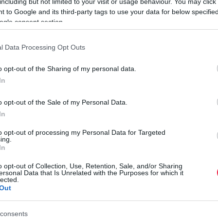
including but not limited to your visit or usage behaviour. You may click 
 to Google and its third-party tags to use your data for below specifi
5-ben rendkívül erős volt a lakáspiac: országosan 23,5
ogle consent section.
 a lakásárak, ami reálértéken az elmúlt 25 év legnagyobb
mx.
l Data Processing Opt Outs
o opt-out of the Sharing of my personal data.
gram
(OSP) tavaly szeptemberi bevezetése fűtötte. 2025
In
el-szerződések volumene éves összevetésben rendre 130 és
t hitelek aránya a lakáshiteleken belül 23 százalékról
81
o opt-out of the Sale of my Personal Data.
In
H
to opt-out of processing my Personal Data for Targeted
el vásárolt lakások aránya historikusan magas szintre, 60
ing.
Í
m bevezetése előtti időszakot jellemző 36 százalékról. Az
In
 hitelszerződést kötöttek a bankok mintegy 1161 milliárd
L
o opt-out of Collection, Use, Retention, Sale, and/or Sharing
rlását finanszírozza.
ersonal Data that Is Unrelated with the Purposes for which it
s
lected.
b
Out
r
consents