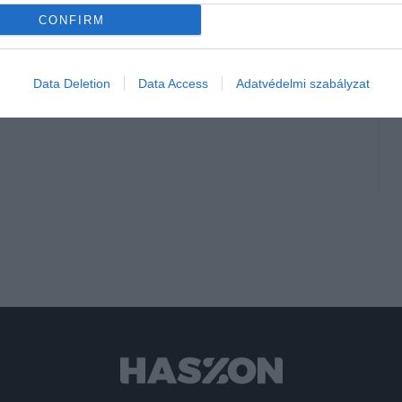
CONFIRM
ne holnap
Data Deletion
Data Access
Adatvédelmi szabályzat
b lakás az országban