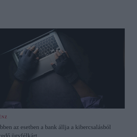
ÉNZ
bben az esetben a bank állja a kibercsalásból
redő ügyfélkárt