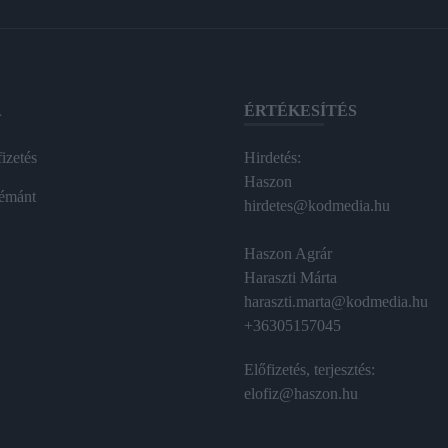
A
ÉRTÉKESÍTÉS
izetés
Hirdetés:
Haszon
émánt
hirdetes@kodmedia.hu
Haszon Agrár
Haraszti Márta
haraszti.marta@kodmedia.hu
+36305157045
Előfizetés, terjesztés:
elofiz@haszon.hu