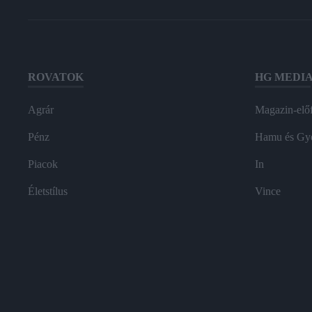
ROVATOK
HG MEDI
Agrár
Magazin-előf
Pénz
Hamu és Gy
Piacok
In
Életstílus
Vince