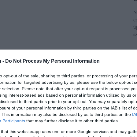
N
e
ü
s
u -
Do Not Process My Personal Information
to opt-out of the sale, sharing to third parties, or processing of your per
formation for targeted advertising by us, please use the below opt-out s
ázalékkal nőttek a lakásárak, ami
r selection. Please note that after your opt-out request is processed y
s ezzel negyedszázados rekord mértéket
eing interest-based ads based on personal information utilized by us or
disclosed to third parties prior to your opt-out. You may separately opt-
s elemzése szerint.
losure of your personal information by third parties on the IAB’s list of
. This information may also be disclosed by us to third parties on the
IA
Participants
that may further disclose it to other third parties.
rált forrásként a Google Keresőben!
 that this website/app uses one or more Google services and may gath