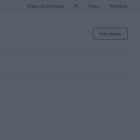
Hamu és Gyémánt
IN
Vince
Webshop
Feliratkozás