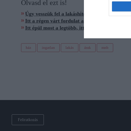
Olvasd el ezt is!
Úgy vesszük fel a lakáshitelt, mintha nem len
Itt a régen várt fordulat a lakásépítésben
Itt épül most a legtöbb, itt pedig a legkeveseb
ház
ingatlan
lakás
árak
mnb
Feliratkozás