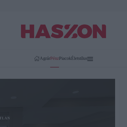
Agrár
Pénz
Piacok
Életstílus
TLAN