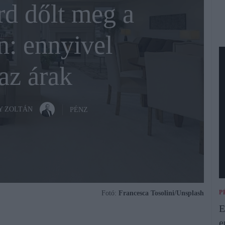
rd dőlt meg a
n: ennyivel
az árak
Y ZOLTÁN
PÉNZ
P
Fotó:
Francesca Tosolini/Unsplash
E
e