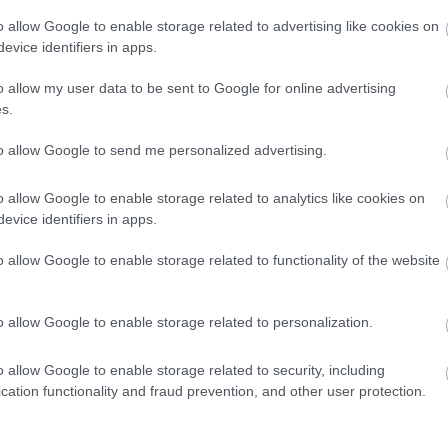
o allow Google to enable storage related to advertising like cookies on
 lakás, csak legyen, aki megveszi
evice identifiers in apps.
o allow my user data to be sent to Google for online advertising
s.
to allow Google to send me personalized advertising.
vekedés üteme,
különösen Budapesten. Bár 2025-ben még
dni kezdett a dinamika, és a jegybank további lassulást vár.
o allow Google to enable storage related to analytics like cookies on
tékeltségét, amely már meghaladja a 20 százalékot" - tette
evice identifiers in apps.
vezetője.
o allow Google to enable storage related to functionality of the website
zakban már nemcsak a keresletet, hanem egyre inkább a
esztés alatt álló új lakások száma, és sok új projekt kapott
o allow Google to enable storage related to personalization.
vés jutott el az értékesítési szakaszig, a következő években
o allow Google to enable storage related to security, including
cation functionality and fraud prevention, and other user protection.