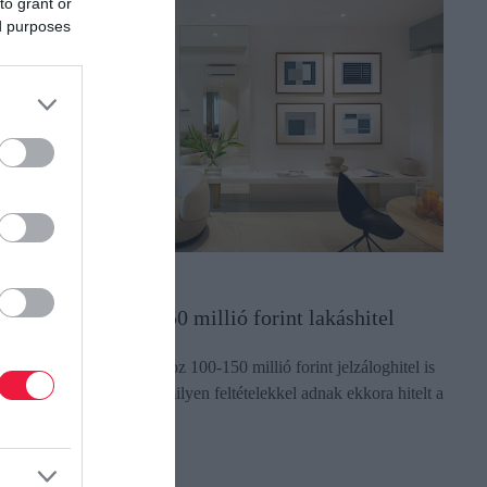
to grant or
ed purposes
ITEL
gy vehető fel 100-150 millió forint lakáshitel
uxuslakás megvásárlásához 100-150 millió forint jelzáloghitel is
zükséges lehet. Nézzük, milyen feltételekkel adnak ekkora hitelt a
ankok.
ectangle