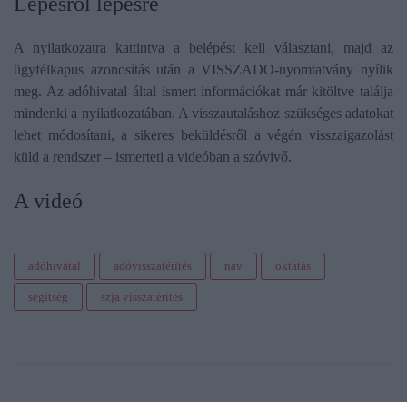
Lépésről lépésre
A nyilatkozatra kattintva a belépést kell választani, majd az
ügyfélkapus azonosítás után a VISSZADO-nyomtatvány nyílik
meg. Az adóhivatal által ismert információkat már kitöltve találja
mindenki a nyilatkozatában. A visszautaláshoz szükséges adatokat
lehet módosítani, a sikeres beküldésről a végén visszaigazolást
küld a rendszer – ismerteti a videóban a szóvivő.
A videó
adóhivatal
adóvisszatérítés
nav
oktatás
segítség
szja visszatérítés