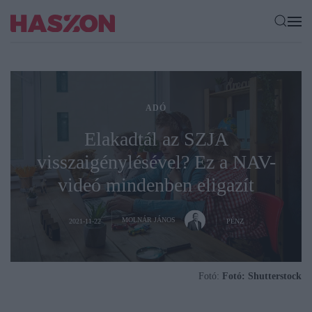
ADÓ
Elakadtál az SZJA
visszaigénylésével? Ez a NAV-
videó mindenben eligazít
MOLNÁR JÁNOS
2021-11-22
PÉNZ
Fotó:
Fotó: Shutterstock