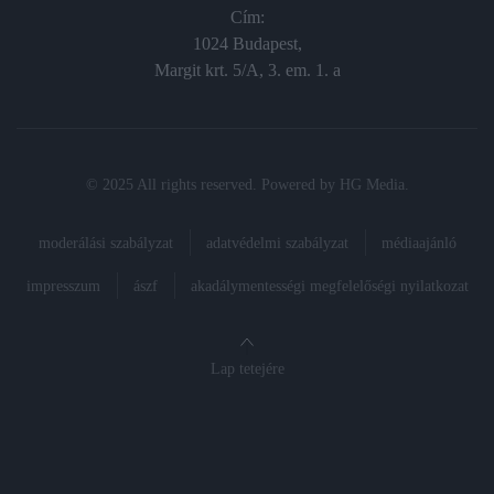
Cím:
1024 Budapest,
Margit krt. 5/A, 3. em. 1. a
© 2025 All rights reserved. Powered by
HG Media
.
moderálási szabályzat
adatvédelmi szabályzat
médiaajánló
impresszum
ászf
akadálymentességi megfelelőségi nyilatkozat
Lap tetejére