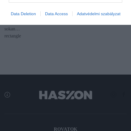
Az idei 30. héten 73,8 milliárd forint értékben vett állampapírt a
Data Deletion
Data Access
Adatvédelmi szabályzat
lakosság, ami elmarad az azt megelőző hét 136 milliárd forintos
értékéhez képest, amikor az újabb kamatcsökkentés előtt még
sokan…
rectangle
ROVATOK