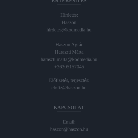
ÉRTÉKESÍTÉS
Hirdetés:
Haszon
hirdetes@kodmedia.hu
Haszon Agrár
Haraszti Márta
haraszti.marta@kodmedia.hu
+36305157045
Előfizetés, terjesztés:
elofiz@haszon.hu
KAPCSOLAT
Email:
haszon@haszon.hu