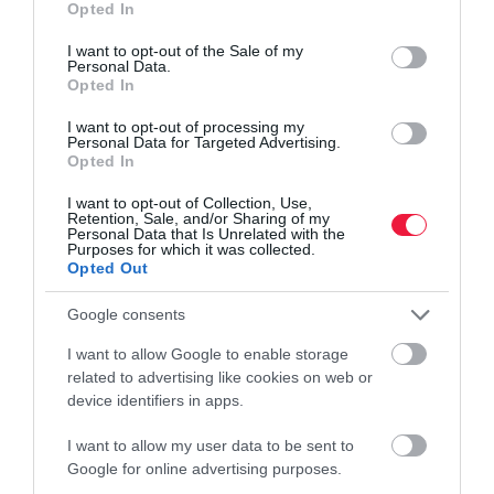
Opted In
use your data for below specified purposes in below Google
consent section.
I want to opt-out of the Sale of my
Personal Data.
NYUGDÍJ
Opted In
Így állapítják meg a nyugdíjat, ha külföldön is
I want to opt-out of processing my
dolgoztál
Personal Data for Targeted Advertising.
Opted In
Egyre több magyar állampolgár szerez pályafutása során
I want to opt-out of Collection, Use,
Retention, Sale, and/or Sharing of my
biztosítási időt nemcsak itthon, hanem más országban. Farkas
Personal Data that Is Unrelated with the
András nyugdíjszakértő heti hírlevelében erről ír.
Purposes for which it was collected.
Opted Out
Google consents
I want to allow Google to enable storage
related to advertising like cookies on web or
device identifiers in apps.
I want to allow my user data to be sent to
Google for online advertising purposes.