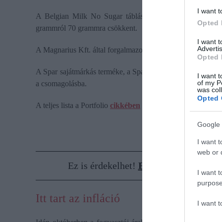
I want t
A Belgian Milk No Sugar táblás tejcsokoládé és a The 
Opted 
grammról 70 grammra csökkent.
I want 
Advertis
A Magnarius Kft. által forgalmazott Gama mosógél variánsai 
Opted 
A Spar sajátmárkás terméke, a Spar sózott burgonya sticks
I want t
of my P
a csomagolásba.
was col
Opted 
A teljes lista a Portfolio
cikkében
olvasható.
Google 
I want t
web or d
Ez is érdekelhet!
Erősödik a morgás a
I want t
purpose
Itt tart az infláció
I want 