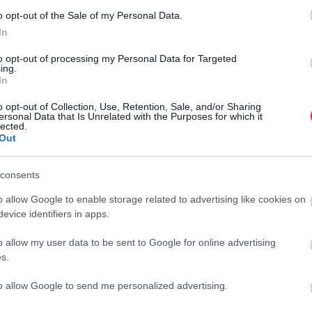
o opt-out of the Sale of my Personal Data.
Belgian Dark No Sugar táblás étcsokoládé egyaránt 100
In
to opt-out of processing my Personal Data for Targeted
ing.
2,2 literről 1,98 literre csökkentek.
In
 zsugorodott jelentősen: 125 gramm helyett 90 gramm került
o opt-out of Collection, Use, Retention, Sale, and/or Sharing
ersonal Data that Is Unrelated with the Purposes for which it
lected.
Out
consents
o allow Google to enable storage related to advertising like cookies on
evice identifiers in apps.
 versenyszférában a fizetések miatt
o allow my user data to be sent to Google for online advertising
s.
to allow Google to send me personalized advertising.