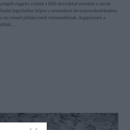
yengült reggelre a forint a főbb devizákkal szemben a szerda
élutáni jegyzéséhez képest a nemzetközi devizakereskedelemben.
a ma vennél például eurót vésztartaléknak, dugipénznek a
ülföldi…