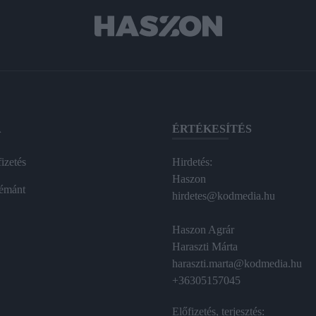
A
ÉRTÉKESÍTÉS
izetés
Hirdetés:
Haszon
émánt
hirdetes@kodmedia.hu
Haszon Agrár
Haraszti Márta
haraszti.marta@kodmedia.hu
+36305157045
Előfizetés, terjesztés: