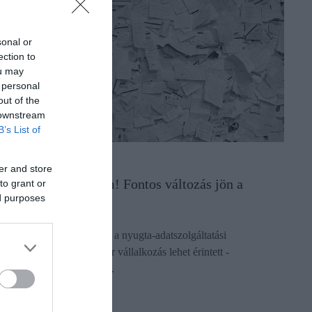
sonal or
ection to
ou may
 personal
out of the
 downstream
B’s List of
YUGTA
er and store
állalkozók figyelem! Fontos változás jön a
to grant or
ed purposes
yugtáknál!
zeptember 1-től változnak a nyugta-adatszolgáltatási
telezettségek, több tízezer vállalkozás lehet érintett -
igyelmeztet a Számlázz.hu.
ectangle