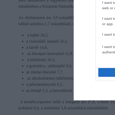
Idén októberben a fogyasztói árak átlagosan 4,3 százalék
I want t
jelentésében a Központi Statisztikai Hivatal.
web or d
Az élelmiszerek ára 3,9 százalékkal nőtt 12 hónap alatt, 2
I want t
nélkül számítva 1,7 százalékkal), ezen belül
or app.
I want t
a tojásé 20,2,
a csokoládé, kakaóé 16,1,
I want t
a kávéé 14,8,
authenti
az édesipari lisztesárué 12,8,
a büféáruké 10,3,
a gyümölcs-, zöldségléé 9,0,
az iskolai étkezésé 7,7,
az alkoholmentes üdítőitaloké 7,2,
a péksüteményeké 6,5,
az étolajé 5,3, a baromfihúsé 3,1 százalékkal.
A termékcsoporton belül a margarin ára 27,8, a liszté 14,8
kolbászé 6,6, a sertéshúsé 5,8 százalékkal mérséklődött.