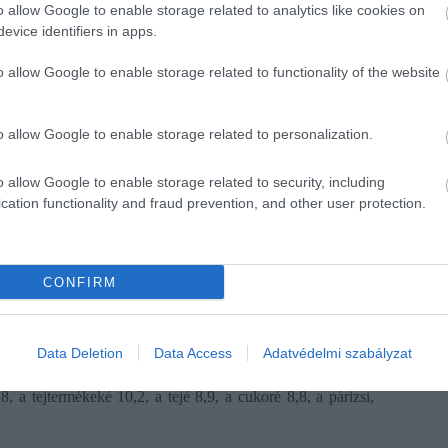
kal haladták meg az egy évvel korábbiakat -
írta
legutóbbi
o allow Google to enable storage related to analytics like cookies on
evice identifiers in apps.
024. októberhez viszonyítva (a vendéglátási szolgáltatások
o allow Google to enable storage related to functionality of the website
o allow Google to enable storage related to personalization.
o allow Google to enable storage related to security, including
cation functionality and fraud prevention, and other user protection.
CONFIRM
Data Deletion
Data Access
Adatvédelmi szabályzat
, a tejtermékeké 10,2, a tejé 8,9, a cukoré 8,8, a párizsi,