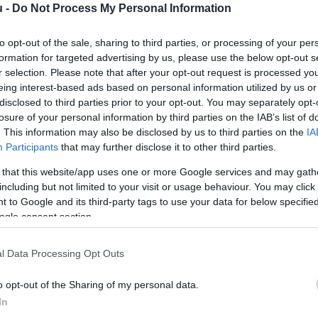
u -
Do Not Process My Personal Information
ent a boltokban. Az ilyen „összemenő” termékekről azért
to opt-out of the sale, sharing to third parties, or processing of your per
ókat és forgalmazókat,
hogy bejelentsék a változást a
formation for targeted advertising by us, please use the below opt-out s
hatóságok nem közlik a termékek árait, így nem lehet
r selection. Please note that after your opt-out request is processed y
Elméletileg előfordulhat, hogy a kiszerelés csökkenésével
eing interest-based ads based on personal information utilized by us or
tás” nem erről híres - írja Portfolio.
disclosed to third parties prior to your opt-out. You may separately opt-
losure of your personal information by third parties on the IAB’s list of
. This information may also be disclosed by us to third parties on the
IA
Participants
that may further disclose it to other third parties.
ató: a Knorr zöldborsmártás alap kiszerelése az Unilever
indössze 0,66 kilogrammra zsugorodott, ami 45 százalékos
N
 that this website/app uses one or more Google services and may gath
V
including but not limited to your visit or usage behaviour. You may click 
 to Google and its third-party tags to use your data for below specifi
n
r Hazai Szeretem csemege parasztkolbász egyaránt 400
ogle consent section.
S
l Data Processing Opt Outs
kö
 gramm helyett már csak 350 grammot nyom.
f
o opt-out of the Sharing of my personal data.
r
 Tutti Instant kakaó italpor vitaminokkal és kalciummal 200
In