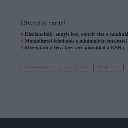
Olvasd el ezt is!
Kiszámolták: ennyit hoz, ennyit visz a minimá
Munkáltatói feladatok a minimálbér-emeléssel
Előrukkolt a friss kereseti adatokkal a KSH
fogyasztóvédelem
rezsi
árak
kereskedelem