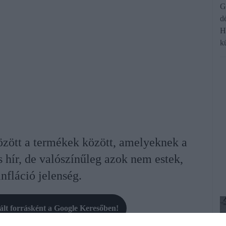
G
d
H
k
özött a termékek között, amelyeknek a
s hír, de valószínűleg azok nem estek,
infláció jelenség.
rált forrásként a Google Keresőben!