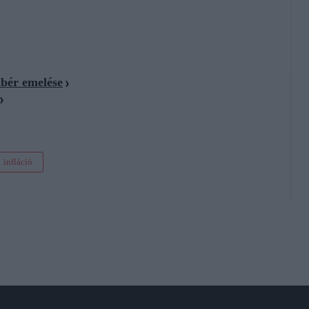
lbér emelése
infláció