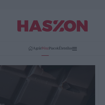
Agrár
Pénz
Piacok
Életstílus