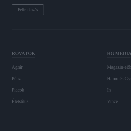
Feliratkozás
ROVATOK
HG MEDI
Agrár
Magazin-előf
Pénz
Hamu és Gy
Piacok
In
Életstílus
Vince