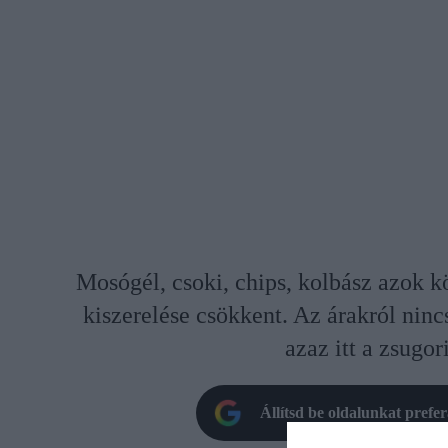
Mosógél, csoki, chips, kolbász azok k
kiszerelése csökkent. Az árakról ninc
azaz itt a zsugor
Állítsd be oldalunkat prefe