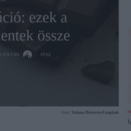
ZSI
ció: ezek a
entek össze
Y ZOLTÁN
PÉNZ
F
Fotó:
Tetiana Bykovets/Unsplash
Í