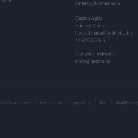
émánt
hirdetes@kodmedia.hu
Haszon Agrár
Haraszti Márta
haraszti.marta@kodmedia.hu
+36305157045
Előfizetés, terjesztés:
elofiz@haszon.hu
védelmi szabályzat
médiaajánló
impresszum
ászf
akadálymente