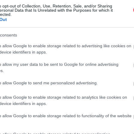
t egybe. A menyegzőn 23 tortát szolgáltak fel. A tetemes
o opt-out of Collection, Use, Retention, Sale, and/or Sharing
ersonal Data that Is Unrelated with the Purposes for which it
gja, Moyra Smith is kapott egy szeletet. A hölgy azonban
lected.
bb eltette emlékbe a részét. Moyra Smith végül 2008-ban
Out
t azonban még nem értek véget a torta kalandjai. A Dominic
rverésre
bocsájtja Diana hercegnő menyegzői tortaszeletét.
consents
o allow Google to enable storage related to advertising like cookies on
evice identifiers in apps.
int a sütemény olyan állapotban van, mintha csak ebben a
o allow my user data to be sent to Google for online advertising
tte, ettől függetlenül senkinek sem ajánlja, hogy megegye a
s.
arra gondoltak – megjegyezzük, jogosan – hogy a különleges
É
 lehetősége augusztus 11-ig fennáll, az előzetes becslések
to allow Google to send me personalized advertising.
K
er forint közötti eladási árra lehet számítani. Mindenesetre
y termék értékét,
így elképzelhető, hogy gyűjtői összegért
o allow Google to enable storage related to analytics like cookies on
N
evice identifiers in apps.
l
u
o allow Google to enable storage related to functionality of the website
c
r