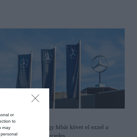
sonal or
UTÓIPAR
ection to
z egész autóipar nagy hibát követ el ezzel a
ou may
 personal
úzással, állítja a Mercedes