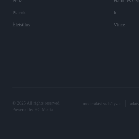
Pénz
Hamu és Gy
Piacok
In
Életstílus
Vince
© 2025 All rights reserved.
moderálási szabályzat
adat
Powered by
HG Media
.