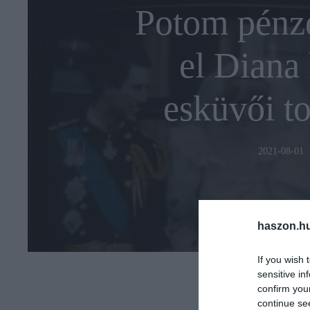
Potom pénzé
el Diana
esküvői to
2021-08-01
haszon.h
If you wish 
sensitive in
confirm you
continue se