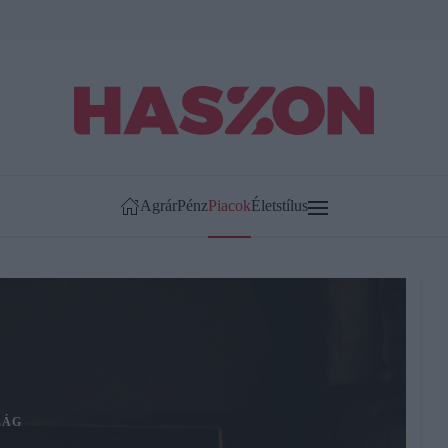
Agrár
Pénz
Piacok
Életstílus
LÁG