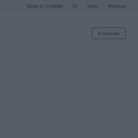
Hamu és Gyémánt
IN
Vince
Webshop
Feliratkozás