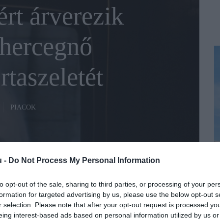
rt árverezik
 hercegnő
rtaszeletét
PIACOK
u -
Do Not Process My Personal Information
to opt-out of the sale, sharing to third parties, or processing of your per
A
Fotó:
Fotó: Annie Spratt on Unsplash
formation for targeted advertising by us, please use the below opt-out s
A
r selection. Please note that after your opt-out request is processed y
eing interest-based ads based on personal information utilized by us or
h