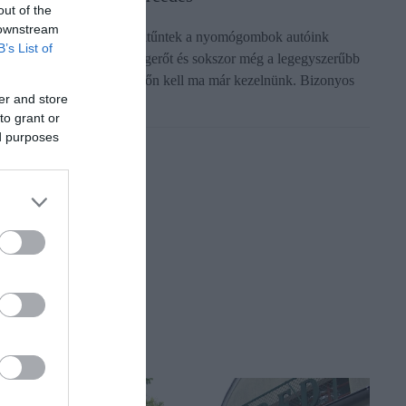
out of the
 downstream
z elmúlt években szinte eltűntek a nyomógombok autóink
B’s List of
tasteréből. A klímát, a hangerőt és sokszor még a legegyszerűbb
unkciókat is érintőképernyőn kell ma már kezelnünk. Bizonyos
er and store
yártóknál ez a…
to grant or
ed purposes