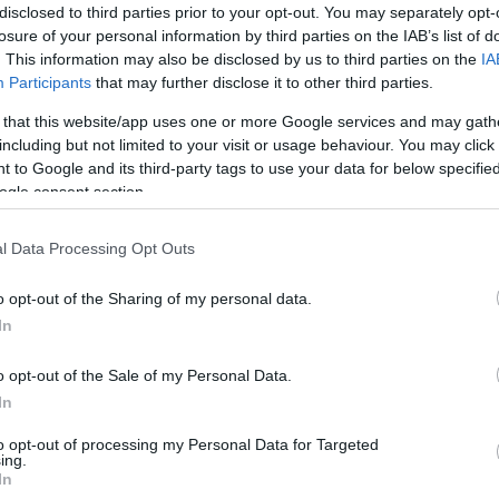
disclosed to third parties prior to your opt-out. You may separately opt-
losure of your personal information by third parties on the IAB’s list of
A
. This information may also be disclosed by us to third parties on the
IA
u
Participants
that may further disclose it to other third parties.
f
 that this website/app uses one or more Google services and may gath
g
including but not limited to your visit or usage behaviour. You may click 
 to Google and its third-party tags to use your data for below specifi
ogle consent section.
l Data Processing Opt Outs
o opt-out of the Sharing of my personal data.
kodott róla, hogy Diana hercegnő és
In
mény után 40 évvel is beszéljenek.
o opt-out of the Sale of my Personal Data.
In
rált forrásként a Google Keresőben!
to opt-out of processing my Personal Data for Targeted
ing.
In