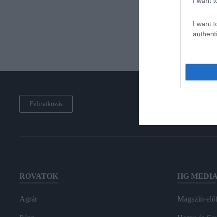
I want t
I want t
authenti
Feliratkozás
ROVATOK
HG MEDI
Agrár
Magazin-előf