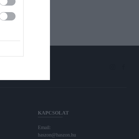
KAPCSOLAT
Email:
haszon@haszon.hu