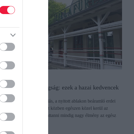
LETSTÍLUS
isvasút, nagy boldogság: ezek a hazai kedvencek
incs rohanás, csak zakatolás, a nyitott ablakon beáramló erdei
evegő és a táj, amely menet közben egészen közel kerül az
tazókhoz. Kisvasútra felpattanni mindig nagy élmény az egész
saládnak, egy…
ectangle