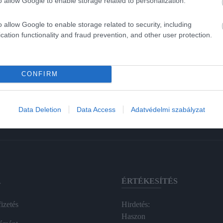
o allow Google to enable storage related to personalization.
o allow Google to enable storage related to security, including
cation functionality and fraud prevention, and other user protection.
CONFIRM
Data Deletion
Data Access
Adatvédelmi szabályzat
A
ÉRTÉKESÍTÉS
izetés
Hirdetés:
Haszon