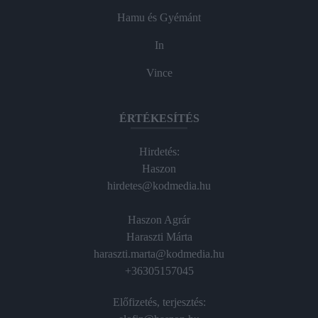
Hamu és Gyémánt
In
Vince
ÉRTÉKESÍTÉS
Hirdetés:
Haszon
hirdetes@kodmedia.hu
Haszon Agrár
Haraszti Márta
haraszti.marta@kodmedia.hu
+36305157045
Előfizetés, terjesztés: