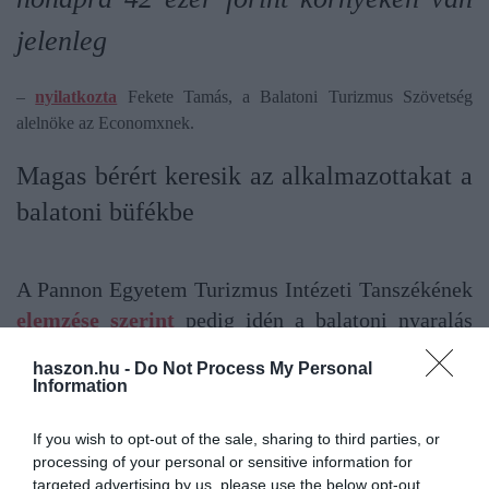
jelenleg
–
nyilatkozta
Fekete Tamás, a Balatoni Turizmus Szövetség
alelnöke az Economxnek.
Magas bérért keresik az alkalmazottakat a
balatoni büfékbe
A Pannon Egyetem Turizmus Intézeti Tanszékének
elemzése szerint
pedig idén a balatoni nyaralás
anyagilag kedvezőbb lehet, mint egy horvát
haszon.hu -
Do Not Process My Personal
tengerparti üdülés. A számításaiknál egy pár,
Information
illetve egy négytagú család költségeit számolták ki
If you wish to opt-out of the sale, sharing to third parties, or
egy hétéjszakás nyaralásra vonatkozóan.
processing of your personal or sensitive information for
targeted advertising by us, please use the below opt-out