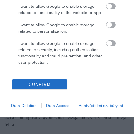
I want to allow Google to enable storage
related to functionality of the website or app.
I want to allow Google to enable storage
related to personalization.
I want to allow Google to enable storage
related to security, including authentication
functionality and fraud prevention, and other
user protection.
ADÓ
Nekik lehet félnivalójuk, ha visszakapja hatékony
CONFIRM
fegyverét a NAV
A beígért adóellenőrzési szigorítások és az adóhatóság egyre
Data Deletion
Data Access
Adatvédelmi szabályzat
fejlettebb kockázatelemzési rendszerei alapján reális lehetőség a
2016 előtti típusú vagyonosodási vizsgálatok visszatérése – hívja
fel rá…