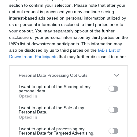
Egy pár esetében a
balatoni szálloda
költségei félpanzióval 470-
section to confirm your selection. Please note that after your
685 ezer forint között mozognak, míg Horvátországban ugyanez
opt-out request is processed you may continue seeing
500-970 ezer forintba kerülhet.
interest-based ads based on personal information utilized by
us or personal information disclosed to third parties prior to
Négytagú családoknál Horvátországban 600 ezer és 1,8 millió
your opt-out. You may separately opt-out of the further
forint közötti, a Balatonon pedig 630 ezer és 1,18 millió forint
disclosure of your personal information by third parties on the
közötti költségekkel számolhatunk az az említett kategóriában.
IAB’s list of downstream participants. This information may
also be disclosed by us to third parties on the
IAB’s List of
Downstream Participants
that may further disclose it to other
Kivételt jelent a
kempingezés
, ahol a horvátországi tengerparti
third parties.
opció 25 ezer forinttal olcsóbb, mint a magyarországi tóparti (605
ezer, illetve 630 ezer forint).
Please note that this website/app uses one or more Google
Personal Data Processing Opt Outs
services and may gather and store information including but
Az elemzés az
élelmiszerárakat
is vizsgálta. Itt minimális
not limited to your visit or usage behaviour. You may click to
I want to opt-out of the Sharing of my
personal data.
különbséget talált a két ország között.
grant or deny consent to Google and its third-party tags to
Opted In
use your data for below specified purposes in below Google
consent section.
Viszont a
strandételek
áraiban nagyobb volt az eltérés. Például
I want to opt-out of the Sale of my
Personal Data.
egy lángos Balatonfüreden 1000-1900 forintba kerül, míg a
Opted In
horvátországi csevap 6,5 eurótól (kb. 2,300 forinttól) kezdődik.
I want to opt-out of processing my
Personal Data for Targeted Advertising.