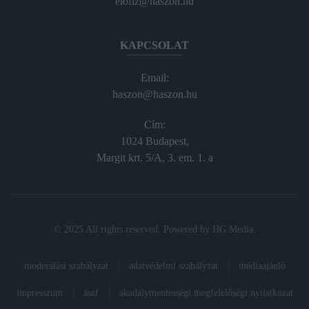
elofiz@haszon.hu
KAPCSOLAT
Email:
haszon@haszon.hu
Cím:
1024 Budapest,
Margit krt. 5/A, 3. em. 1. a
© 2025 All rights reserved. Powered by
HG Media
.
moderálási szabályzat
adatvédelmi szabályzat
médiaajánló
impresszum
ászf
akadálymentességi megfelelőségi nyilatkozat