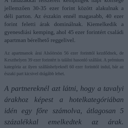
A faházakkal felszerelt kempingek napi költsége
jellemzően 30-35 ezer forint között alakulnak a
déli parton. Az északin ennél magasabb, 40 ezer
forint feletti árak dominálnak. Kiemelkedik a
gyenesdiási kemping, ahol 45 ezer forintért családi
apartman bérelhető reggelivel.
Az apartmanok árai Alsóörsön 56 ezer forinttól kezdődnek, de
Keszthelyen 39 ezer forintért is találni hasonló szállást. A prémium
kategória az ilyen szálláshelyeknél 60 ezer forinttól indul, bár az
északi part kicsivel drágább lehet.
A partnereknél azt látni, hogy a tavalyi
árakhoz képest a hotelkategóriában
idén egy főre számolva, átlagosan 5
százalékkal emelkedtek az árak.