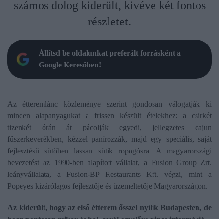
számos dolog kiderült, kivéve két fontos
részletet.
Állítsd be oldalunkat preferált forrásként a
Google Keresőben!
Az étteremlánc közleménye szerint gondosan válogatják ki
minden alapanyagukat a frissen készült ételekhez: a csirkét
tizenkét órán át pácolják egyedi, jellegzetes cajun
fűszerkeverékben, kézzel panírozzák, majd egy speciális, saját
fejlesztésű sütőben lassan sütik ropogósra. A magyarországi
bevezetést az 1990-ben alapított vállalat, a Fusion Group Zrt.
leányvállalata, a Fusion-BP Restaurants Kft. végzi, mint a
Popeyes kizárólagos fejlesztője és üzemeltetője Magyarországon.
Az kiderült, hogy az első étterem ősszel nyílik Budapesten, de