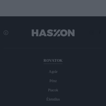
ROVATOK
Agrár
Pénz
Piacok
Életstílus