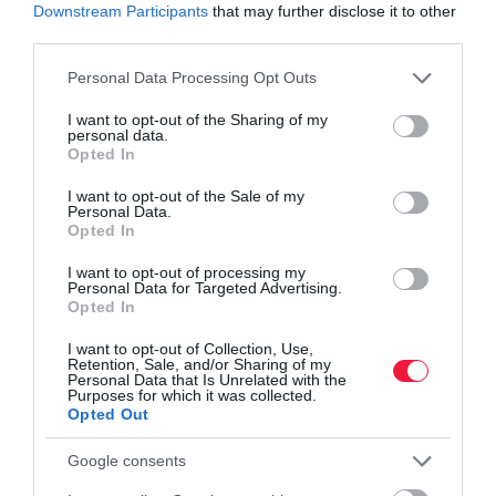
Downstream Participants
that may further disclose it to other
third parties.
Please note that this website/app uses one or more Google
Personal Data Processing Opt Outs
services and may gather and store information including but
not limited to your visit or usage behaviour. You may click to
I want to opt-out of the Sharing of my
personal data.
grant or deny consent to Google and its third-party tags to
Opted In
use your data for below specified purposes in below Google
consent section.
I want to opt-out of the Sale of my
Personal Data.
Opted In
I want to opt-out of processing my
Personal Data for Targeted Advertising.
Opted In
I want to opt-out of Collection, Use,
Retention, Sale, and/or Sharing of my
ADÓ
Personal Data that Is Unrelated with the
Purposes for which it was collected.
A MI sem mentette meg a NAV-tól a borsodi
Opted Out
vállalkozót
Google consents
Mesterséges intelligenciával szerkesztett képekkel próbálta