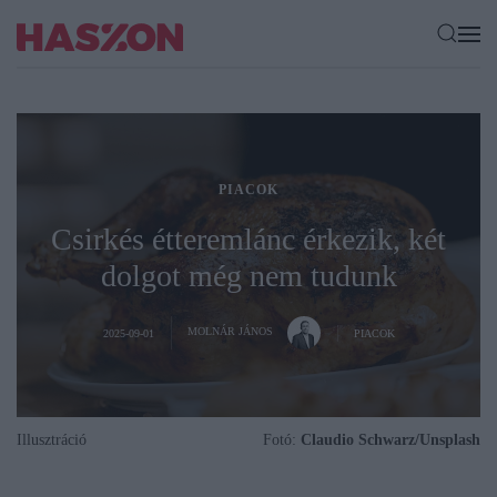
PIACOK
Csirkés étteremlánc érkezik, két
dolgot még nem tudunk
MOLNÁR JÁNOS
2025-09-01
PIACOK
Illusztráció
Fotó:
Claudio Schwarz/Unsplash