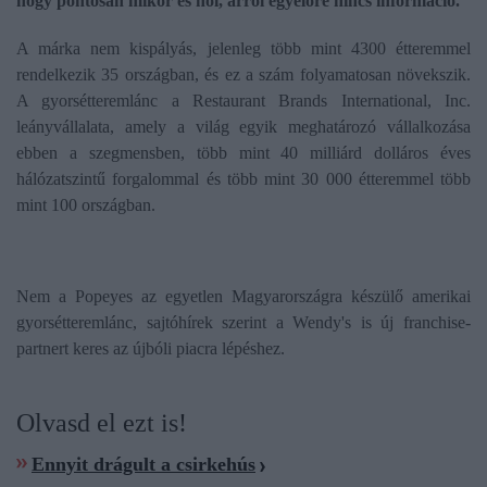
hogy pontosan mikor és hol, arról egyelőre nincs információ.
A márka nem kispályás, jelenleg több mint 4300 étteremmel
rendelkezik 35 országban, és ez a szám folyamatosan növekszik.
A gyorsétteremlánc a Restaurant Brands International, Inc.
leányvállalata, amely a világ egyik meghatározó vállalkozása
ebben a szegmensben, több mint 40 milliárd dolláros éves
hálózatszintű forgalommal és több mint 30 000 étteremmel több
mint 100 országban.
Nem a Popeyes az egyetlen Magyarországra készülő amerikai
gyorsétteremlánc, sajtóhírek szerint a Wendy's is új franchise-
partnert keres az újbóli piacra lépéshez.
Olvasd el ezt is!
Ennyit drágult a csirkehús