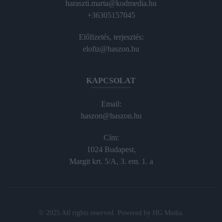
haraszti.marta@kodmedia.hu
+36305157045
Előfizetés, terjesztés:
elofiz@haszon.hu
KAPCSOLAT
Email:
haszon@haszon.hu
Cím:
1024 Budapest,
Margit krt. 5/A, 3. em. 1. a
© 2025 All rights reserved. Powered by
HG Media
.