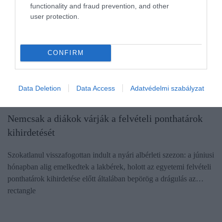
functionality and fraud prevention, and other
user protection.
CONFIRM
Data Deletion
Data Access
Adatvédelmi szabályzat
INGATLAN
Nemcsak a diákok várják a felvételi ponthatárok
kihirdetését
Szokatlanul visszafogottan indult a nyári albérleti szezon: a júniusi
hónapban alig emelkedtek a lakbérek, holott az egyetemi felvételi
ponthatárok kihirdetése előtt általában bepörög a drágulás az…
rectangle