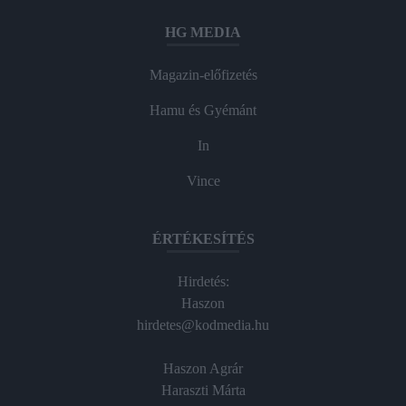
HG MEDIA
Magazin-előfizetés
Hamu és Gyémánt
In
Vince
ÉRTÉKESÍTÉS
Hirdetés:
Haszon
hirdetes@kodmedia.hu
Haszon Agrár
Haraszti Márta