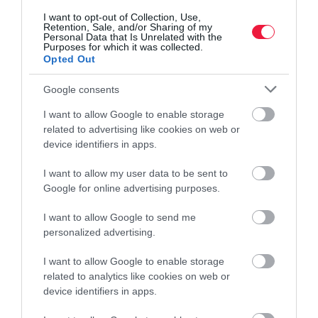
I want to opt-out of Collection, Use,
Retention, Sale, and/or Sharing of my
Personal Data that Is Unrelated with the
Purposes for which it was collected.
Opted Out
Google consents
I want to allow Google to enable storage
AUTÓIPAR
related to advertising like cookies on web or
device identifiers in apps.
Az egész autóipar nagy hibát követ el ezzel a
húzással, állítja a Mercedes
I want to allow my user data to be sent to
Google for online advertising purposes.
Az elmúlt években szinte eltűntek a nyomógombok autóink
utasteréből. A klímát, a hangerőt és sokszor még a legegyszerűbb
I want to allow Google to send me
personalized advertising.
funkciókat is érintőképernyőn kell ma már kezelnünk. Bizonyos
gyártóknál ez a…
I want to allow Google to enable storage
related to analytics like cookies on web or
device identifiers in apps.