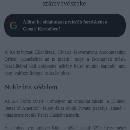
számvevőszéke.
Állítsd be oldalunkat preferált forrásként a
Google Keresőben!
A Kormányzati Ellenőrzési Hivatal (Government Accountability
Office) jelentéséből az is kiderül, hogy a Boeingnek másik
beszállítóval kell dolgoznia néhány belső munka kapcsán, ami
nagy valószínűséggel csúszást okoz.
Nukleáris védelem
Az Air Force One-t – amelyen az amerikai zászló, a „United
States of America”- felirat és az elnöki hivatal pecsétje látható –
világszerte repülő Fehér Házként ismerik.
A jelenlegi gép, amelyet Biden elnök használ, 327 négyzetméter