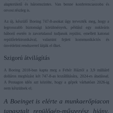
alapterületű és háromszintes. Van benne konferenciaszoba és
orvosi részleg is.
Az új, készülő Boeing 747-8-asokat úgy tervezték meg, hogy a
legrosszabb biztonsági körülmények, például egy nukleáris
háború esetén is zavartalanul tudjanak repülni, emellett katonai
repülőelektronikával, valamint fejlett kommunikációs és
önvédelmi rendszerrel látják el őket.
Szigorú átvilágítás
A Boeing 2018-ban kapta meg a Fehér Háztól a 3,9 milliárd
dolláros megbízást két 747-8-as leszállítására, 2024-es átadással.
A Pentagon idén azt közölte, hogy a gépek várhatóan 2026-ig
nem készülnek el.
A Boeinget is elérte a munkaerőpiacon
tapasztalt repülőgép-műszerész hiány.