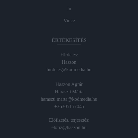
In
Vince
ÉRTÉKESÍTÉS
Hirdetés:
Haszon
hirdetes@kodmedia.hu
Haszon Agrár
Haraszti Márta
haraszti.marta@kodmedia.hu
+36305157045
Előfizetés, terjesztés:
elofiz@haszon.hu