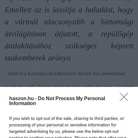
Emellett az is lassítja a haladást, hogy
a vártnál alacsonyabb a biztonsági
átvilágításon átjutott, a repülőgép
átalakításához szükséges képzett
szakemberek aránya
– derül ki a Kormányzati Ellenőrzési Hivatal friss jelentéséből.
Itt
írtunk arról, Trump elnök hogyan trollkodta meg a korábbi
szerződést az elnöki gépekre a Boeinggel, és hogyan okozott
haszon.hu -
Do Not Process My Personal
közvetve egymilliárd dolláros veszteséget a cégnek.
Information
If you wish to opt-out of the sale, sharing to third parties, or
air force one
boeing
újgenerációs
trump
processing of your personal or sensitive information for
targeted advertising by us, please use the below opt-out
biztonsági kockázat
section to confirm your selection. Please note that after your