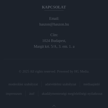
KAPCSOLAT
Email:
haszon@haszon.hu
Cím:
1024 Budapest,
Margit krt. 5/A, 3. em. 1. a
© 2025 All rights reserved. Powered by
HG Media
.
moderálási szabályzat
adatvédelmi szabályzat
médiaajánló
impresszum
ászf
akadálymentességi megfelelőségi nyilatkozat