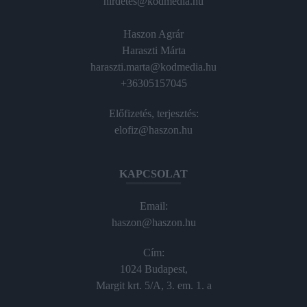
hirdetes@kodmedia.hu
Haszon Agrár
Haraszti Márta
haraszti.marta@kodmedia.hu
+36305157045
Előfizetés, terjesztés:
elofiz@haszon.hu
KAPCSOLAT
Email:
haszon@haszon.hu
Cím:
1024 Budapest,
Margit krt. 5/A, 3. em. 1. a