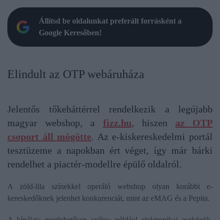
Állítsd be oldalunkat preferált forrásként a
Google Keresőben!
Elindult az OTP webáruháza
Jelentős tőkeháttérrel rendelkezik a legújabb
magyar webshop, a
fizz.hu
, hiszen
az OTP
csoport áll mögötte
. Az e-kiskereskedelmi portál
tesztüzeme a napokban ért véget, így már bárki
rendelhet a piactér-modellre épülő oldalról.
A zöld-lila színekkel operáló webshop olyan korábbi e-
kereskedőknek jelenhet konkurenciát, mint az eMAG és a Pepita.
A kínálata meglehetősen széles: például elektronikai eszközök,