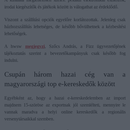
irodai kiegészítők és játékok között is válogathat az érdeklődő.
Viszont a szállítási opciók egyelőre korlátozottak. Jelenleg csak
házhozszállítás lehetséges, de később bővülhetnek a kézbesítési
lehetőségek.
A hwsw
megjegyzi
, Szőcs András, a Fizz ügyvezetőjének
tájékoztatás szerint a bevezetőkampányuk csak később fog
indulni.
Csupán három hazai cég van a
magyarországi top e-kereskedők között
Egyébként az, hogy a hazai e-kereskedelemben az import
majdnem 15-szöröse az exportnak jól szemlélteti, mennyire le
vannak maradva a helyi online kereskedők a regionális
versenytársaikkal szemben.