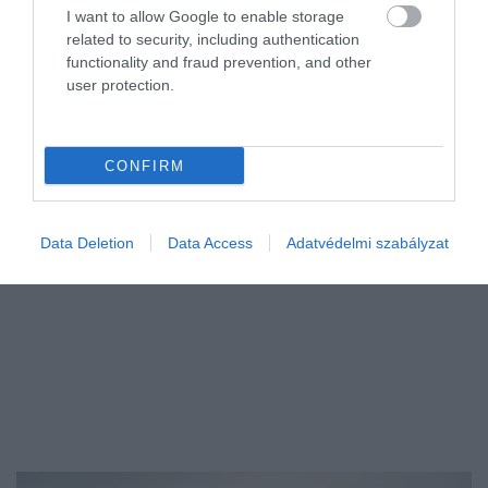
vendéglátósok életét
I want to allow Google to enable storage
related to security, including authentication
Ismét tömegesen rajzanak az árvaszúnyogok a Balatonnál. Ez
functionality and fraud prevention, and other
user protection.
azért is meglepő, mert májusban még jóval kisebb rajzást vártak a
kutatók, Siófokon azonban az elmúlt napokban látványosan
megváltozott a…
CONFIRM
Data Deletion
Data Access
Adatvédelmi szabályzat