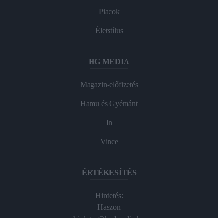
Piacok
Életstílus
HG MEDIA
Magazin-előfizetés
Hamu és Gyémánt
In
Vince
ÉRTÉKESÍTÉS
Hirdetés:
Haszon