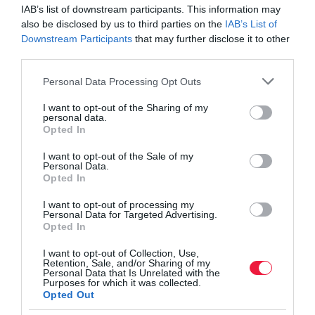
vállalatok lassan, de biztosan elveszítik
IAB’s list of downstream participants. This information may
also be disclosed by us to third parties on the
IAB’s List of
a versenyt az online térben
Downstream Participants
that may further disclose it to other
third parties.
- tette hozzá Radó Mátyás.
Please note that this website/app uses one or more Google
Personal Data Processing Opt Outs
services and may gather and store information including but
not limited to your visit or usage behaviour. You may click to
I want to opt-out of the Sharing of my
personal data.
grant or deny consent to Google and its third-party tags to
fizz
fizz.hu
otp
e-kereskedelem
webshop
Opted In
use your data for below specified purposes in below Google
rendelés
magyar
consent section.
I want to opt-out of the Sale of my
Personal Data.
Opted In
I want to opt-out of processing my
Personal Data for Targeted Advertising.
Opted In
I want to opt-out of Collection, Use,
Retention, Sale, and/or Sharing of my
Personal Data that Is Unrelated with the
Purposes for which it was collected.
Opted Out