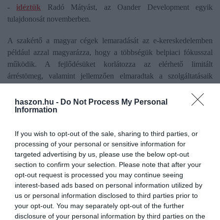
-
idéztük
Radó Mátyást, az Oander Development egyik
tulajdonosát novemberben.
A szakértő a magyar cégek lemaradását az e-kereskedelemben
például azzal magyarázza, hogy a többségük belpiaci fókusszal
működik. A fejlődésüket korlátozza az elérhető limitált
árréstömeg, valamint jellemzően elmaradtak a szolgáltatásaik
fejlesztésében is.
haszon.hu -
Do Not Process My Personal
Information
Azt látjuk, hogy ma már nemcsak az
offline, de az omnichannel
If you wish to opt-out of the sale, sharing to third parties, or
processing of your personal or sensitive information for
(sokcsatornás kommunikáció)
targeted advertising by us, please use the below opt-out
section to confirm your selection. Please note that after your
kereskedelmet is a szofisztikált
opt-out request is processed you may continue seeing
interest-based ads based on personal information utilized by
nemzetközi szereplők uralják. Ennek
us or personal information disclosed to third parties prior to
your opt-out. You may separately opt-out of the further
hatására a hazai tulajdonú kereskedő
disclosure of your personal information by third parties on the