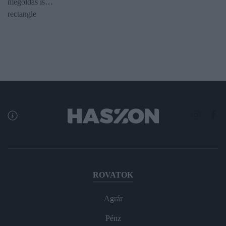
megoldás is…
rectangle
ROVATOK
Agrár
Pénz