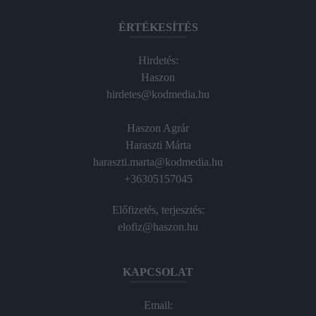
ÉRTÉKESÍTÉS
Hirdetés:
Haszon
hirdetes@kodmedia.hu
Haszon Agrár
Haraszti Márta
haraszti.marta@kodmedia.hu
+36305157045
Előfizetés, terjesztés:
elofiz@haszon.hu
KAPCSOLAT
Email: