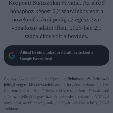
Központi Statisztikai Hivatal. Az előző
hónaphoz képest 0,2 százalékos volt a
növekedés. Ami pedig az egész évre
vonatkozó adatot illeti, 2025-ben 2,9
százalékos volt a bővülés.
Állítsd be oldalunkat preferált forrásként a
Google Keresőben!
Az egy évvel korábbihoz képest az
élelmiszer- és élelmiszer
jellegű vegyes kiskereskedelem
ben a forgalom volumene 2,1%-
kal emelkedett. Az élelmiszer-kiskereskedelem 78%-át adó
élelmiszer jellegű vegyes üzletek értékesítési volumene 3,3%-kal
növekedett, az élelmiszer-, ital-, dohányáru-szaküzleteké 3,1%-kal
csökkent.