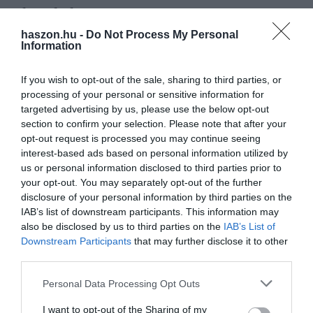
Olvasd el ezt is!
haszon.hu -
Do Not Process My Personal
Mást látnak a számokban a kormány és a
Information
kereskedők képviselői
Fura indokkal vonul ki tőlünk a sportáru-
If you wish to opt-out of the sale, sharing to third parties, or
kereskedő
processing of your personal or sensitive information for
Kereskedők ünnepe – Új koncepcióra és a
targeted advertising by us, please use the below opt-out
partnerség erősítésére van szükség
section to confirm your selection. Please note that after your
opt-out request is processed you may continue seeing
interest-based ads based on personal information utilized by
us or personal information disclosed to third parties prior to
your opt-out. You may separately opt-out of the further
disclosure of your personal information by third parties on the
IAB’s list of downstream participants. This information may
kiskereskedelm
forgalom
bővülés
növekedés
also be disclosed by us to third parties on the
IAB’s List of
statisztika
Downstream Participants
that may further disclose it to other
third parties.
Please note that this website/app uses one or more Google
Personal Data Processing Opt Outs
services and may gather and store information including but
not limited to your visit or usage behaviour. You may click to
I want to opt-out of the Sharing of my