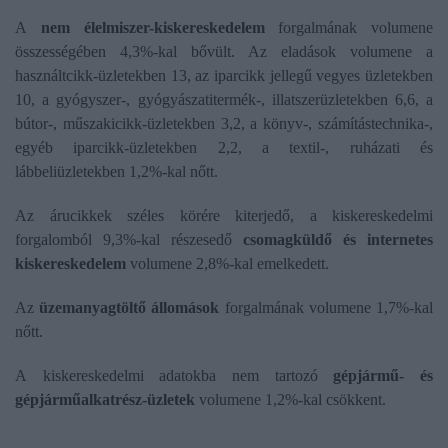
A
nem élelmiszer-kiskereskedelem
forgalmának volumene
összességében 4,3%-kal bővült. Az eladások volumene a
használtcikk-üzletekben 13, az iparcikk jellegű vegyes üzletekben
10, a gyógyszer-, gyógyászatitermék-, illatszerüzletekben 6,6, a
bútor-, műszakicikk-üzletekben 3,2, a könyv-, számítástechnika-,
egyéb iparcikk-üzletekben 2,2, a textil-, ruházati és
lábbeliüzletekben 1,2%-kal nőtt.
Az árucikkek széles körére kiterjedő, a kiskereskedelmi
forgalomból 9,3%-kal részesedő
csomagküldő és internetes
kiskereskedelem
volumene 2,8%-kal emelkedett.
Az
üzemanyagtöltő állomások
forgalmának volumene 1,7%-kal
nőtt.
A kiskereskedelmi adatokba nem tartozó
gépjármű- és
gépjárműalkatrész-üzletek
volumene 1,2%-kal csökkent.