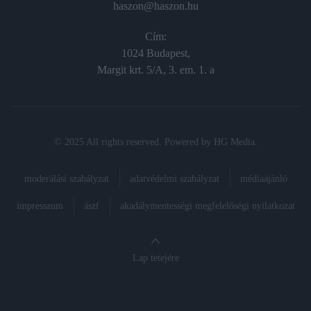
haszon@haszon.hu
Cím:
1024 Budapest,
Margit krt. 5/A, 3. em. 1. a
© 2025 All rights reserved. Powered by
HG Media
.
moderálási szabályzat
adatvédelmi szabályzat
médiaajánló
impresszum
ászf
akadálymentességi megfelelőségi nyilatkozat
Lap tetejére