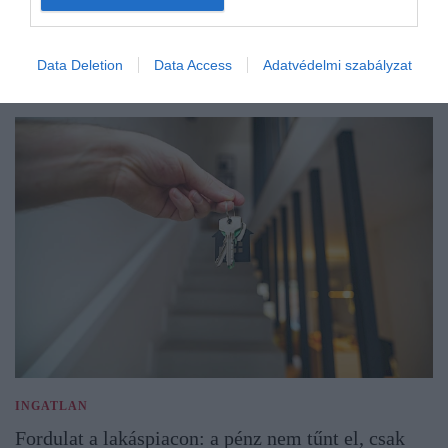
Data Deletion
Data Access
Adatvédelmi szabályzat
INGATLAN
Fordulat a lakáspiacon: a pénz nem tűnt el, csak