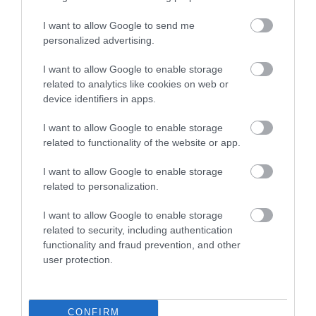
I want to allow Google to send me
personalized advertising.
PIACOK
(X)
I want to allow Google to enable storage
A flottakezelés jövője: trendek, lehetőségek,
related to analytics like cookies on web or
device identifiers in apps.
kihívások egy volatilis piacon
I want to allow Google to enable storage
Mit nyerhetnek a kkv-k a lízinggel, mire érdemes figyelni
related to functionality of the website or app.
szerződéskötés előtt? Kiss Zoltánnal, a Raiffeisen Lízing
üzletágvezetőjével, és Vér Zoltánnal, a Raiffeisen Lízing
I want to allow Google to enable storage
értékesítési vezetőjével…
related to personalization.
I want to allow Google to enable storage
related to security, including authentication
functionality and fraud prevention, and other
user protection.
CONFIRM