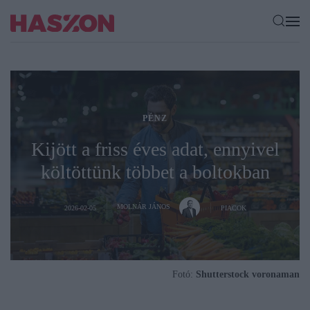
PÉNZ
Kijött a friss éves adat, ennyivel
költöttünk többet a boltokban
MOLNÁR JÁNOS
2026-02-05
PIACOK
Fotó:
Shutterstock voronaman