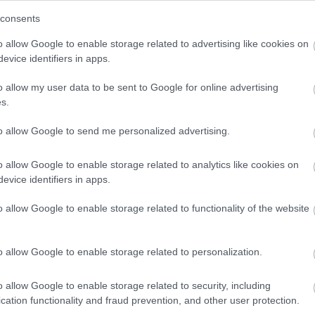
munkahét
consents
o allow Google to enable storage related to advertising like cookies on
se rámutat, az amerikai munkavállalók valamivel több mint
evice identifiers in apps.
esebb napot kellene dolgoznia hetente. Sőt a válaszadók
CNN.
o allow my user data to be sent to Google for online advertising
s.
tel kapcsolatban, de vannak kivételek. A Gallup 2022-ben
to allow Google to send me personalized advertising.
es munkaidőben foglalkoztatott bevonásával. Nekik a nyolc
moltak be arról, hogy jobban éreznék magukat, viszont azt
o allow Google to enable storage related to analytics like cookies on
evice identifiers in apps.
ó szindróma. Ha az embert arra
o allow Google to enable storage related to functionality of the website
tse a munkáját, amelyet szívesebben
o allow Google to enable storage related to personalization.
sul hosszabbá válik a munkanapja is
 Sokat számít a munka helyszíne is.
o allow Google to enable storage related to security, including
cation functionality and fraud prevention, and other user protection.
helyükön dolgozni, hasznos lehet a