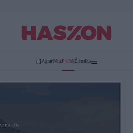
Agrár
Pénz
Piacok
Életstílus
AZDASÁG