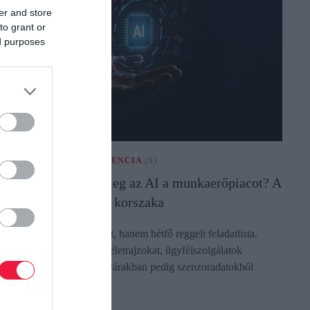
er and store
to grant or
ed purposes
ESTERSÉGES INTELLIGENCIA
(X)
ogyan változtatja meg az AI a munkaerőpiacot? A
eresett készségek új korszaka
z AI már nem távoli ígéret, hanem hétfő reggeli feladatlista.
oborzók szűrik vele az önéletrajzokat, ügyfélszolgálatok
álaszokat fogalmaznak, gyárakban pedig szenzoradatokból
észül műszakrend. A…
ectangle