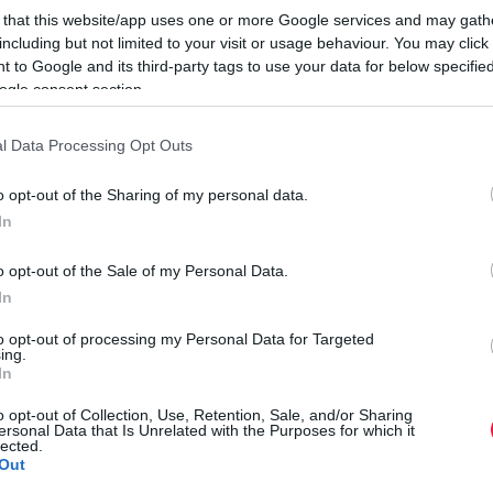
 that this website/app uses one or more Google services and may gath
including but not limited to your visit or usage behaviour. You may click 
hatnapos munkahetet Görögországban
 to Google and its third-party tags to use your data for below specifi
ogle consent section.
y miatt engedélyezi a hatnapos munkahetet az ipari, a
 szektorban július 1-jétől. A vendéglátóipar kívül esik a
l Data Processing Opt Outs
ett dolgozni akár heti hét napot is, hasonló okok miatt –
írja
o opt-out of the Sharing of my personal data.
In
M
k a hatodik napra 40 százalékos bérpótlékot
o opt-out of the Sale of my Personal Data.
H
In
k
to opt-out of processing my Personal Data for Targeted
agasabb a munkaórák száma egy főre vetítve az Európai
ing.
uró, ami az Unióban a 15. legnagyobb érték. Az ország a
A
In
T
o opt-out of Collection, Use, Retention, Sale, and/or Sharing
v
ersonal Data that Is Unrelated with the Purposes for which it
ópában a legtöbb ország épp az ellenkező irányban halad.
lected.
k
Out
.
r