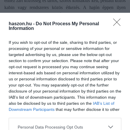
ehhez zárt közösség és tartós, szoros kontaktus kell, például közös
kabin vagy rendszeres közös étkezés. A hajón éppen ilyen
helyzetek alakulhattak ki, ezért figyelik kiemelten az esetet. A
pandémia kockázatát a virológus jelenleg alacsonynak tartja.
haszon.hu -
Do Not Process My Personal
Information
Ehhez a vírusnak úgy kellene mutálódnia, hogy hatékonyan
terjedjen, akár cseppfertőzéssel.
If you wish to opt-out of the sale, sharing to third parties, or
processing of your personal or sensitive information for
targeted advertising by us, please use the below opt-out
section to confirm your selection. Please note that after your
Olvasd el ezt is!
opt-out request is processed you may continue seeing
interest-based ads based on personal information utilized by
Tű a szívbe: akik már átéltek száj- és körömfájás
us or personal information disclosed to third parties prior to
járványt
your opt-out. You may separately opt-out of the further
disclosure of your personal information by third parties on the
Három súlyos betegség mögött is az elhízás állhat
IAB’s list of downstream participants. This information may
Embert fertőzött meg a ritka madárinfluenza-vírus
also be disclosed by us to third parties on the
IAB’s List of
Downstream Participants
that may further disclose it to other
third parties.
vírus
terjedés
vírusmutáció
szakértő
Please note that this website/app uses one or more Google
Personal Data Processing Opt Outs