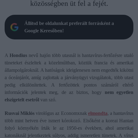
közösségben üt fel a fejét.
Állítsd be oldalunkat preferált forrásként a
Google Keresőben!
A
Hondius
nevű hajón több utasnál is hantavírus-fertőzésre utaló
tüneteket észleltek a közelmúltban, köztük francia és amerikai
állampolgároknál. A hatóságok ideiglenesen nem engedték kikötni
a óceánjárót, amíg zajlottak a járványügyi vizsgálatok, több utast
pedig elkülönítettek. A fertőzöttek pontos számáról eltérő
információk jelentek meg, de az biztos, hogy
nem egyetlen
elszigetelt esetről
van szó.
Rusvai Miklós
virológus az Economxnak
elmondta
, a hantavírus
több mint hetven éve ismert kórokozó. Elsőként a koreai Hantan
folyó környékén írták le az 1950-es években, ahol amerikai
katonáknál jelentkeztek súlyos, addig ismeretlen tünetek. A vírus