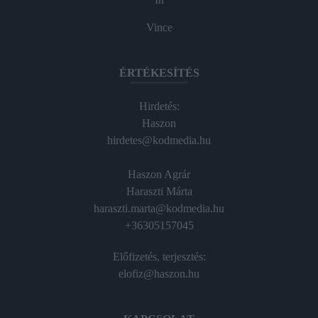
Vince
ÉRTÉKESÍTÉS
Hirdetés:
Haszon
hirdetes@kodmedia.hu
Haszon Agrár
Haraszti Márta
haraszti.marta@kodmedia.hu
+36305157045
Előfizetés, terjesztés:
elofiz@haszon.hu