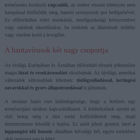
természetes hordozói
rágcsálók
, az ember viszont többnyire nem
harapással fertőződik meg, hanem szennyezett por belégzésével.
Ez előfordulhat erdei munkánál, mezőgazdasági környezetben
vagy raktárak takarításakor, ha ezeknek az állatoknak ürüléke
vagy vizelete kerül a levegőbe.
A hantavírusok két nagy csoportja
Az óvilági, Európában és Ázsiában előforduló törzsek jellemzően
magas
lázat és vesekárosodást
okozhatnak. Az újvilági, amerikai
változatok súlyosabbak lehetnek:
tüdőgyulladással, keringési
zavarokkal és gyors állapotromlással
is járhatnak.
A mostani hajós eset különlegessége, hogy a fertőzés egy
természetjáró túrához kapcsolódhatott. A feltételezések szerint az
első beteg még a túra során fertőződhetett meg, majd
tünetmentesen felszállt a hajóra. Ez azért jelent gondot, mert
a
lappangási idő hosszú
: általában két-négy hét, egyes esetekben
akár negyven nap is lehet.