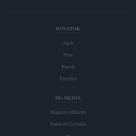
ROVATOK
Agrár
Pénz
Piacok
Életstílus
HG MEDIA
Magazin-előfizetés
Hamu és Gyémánt
In