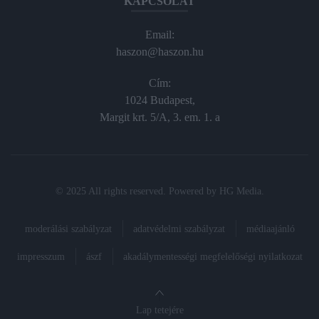
KAPCSOLAT
Email:
haszon@haszon.hu
Cím:
1024 Budapest,
Margit krt. 5/A, 3. em. 1. a
© 2025 All rights reserved. Powered by
HG Media
.
moderálási szabályzat
adatvédelmi szabályzat
médiaajánló
impresszum
ászf
akadálymentességi megfelelőségi nyilatkozat
Lap tetejére