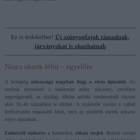
Ez is érdekelhet!
Új szúnyogfajok támadnak,
járványokat is okozhatnak
Nincs okunk félni – egyelőre
A betegség
súlyossága nagyban függ a vírus típusától
. Az
európai törzseknél a halálozási arány alacsony, ezrelékes
nagyságrendű, az újvilági, főként andoki variánsoknál viszont
akár 30–40 százalékot is elérhet. A szakértők szerint a valódi
fertőzésszám magasabb lehet, mert az enyhébb esetek sokszor
rejtve maradnak.
Emberről emberre
a hantavírus
ritkán terjed
. Rusvai szerint