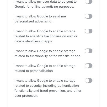
I want to allow my user data to be sent to
Google for online advertising purposes.
I want to allow Google to send me
personalized advertising.
I want to allow Google to enable storage
related to analytics like cookies on web or
device identifiers in apps.
ENERGIAGAZDASÁG
Megoldás lehetne az energiaproblémáinkra,
I want to allow Google to enable storage
mégsem élünk vele
related to functionality of the website or app.
I want to allow Google to enable storage
Magyarország villamosenergia-fogyasztását a hazai termelés
related to personalization.
önmagában nem fedezi, ezért minden új kapacitás csökkenthetné
az importfüggőséget. A szélerőművek ráadásul jól kiegészíthetnék
I want to allow Google to enable storage
a…
related to security, including authentication
functionality and fraud prevention, and other
user protection.