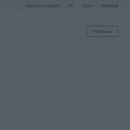
Hamu és Gyémánt
IN
Vince
Webshop
Feliratkozás