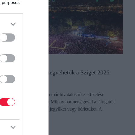
ed purposes
ÉNZÜGYEK
(X)
észletfizetéssel is megvehetők a Sziget 2026
egyei
 Sziget Fesztival 2026-ban már hivatalos részletfizetési
onstrukcióval is elérhető: a Milpay partnerségével a látogatók
öbb részletben fizethetik ki jegyüket vagy bérletüket. A
egoldás…
ectangle