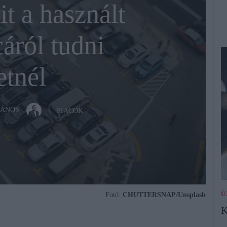
t a használt
áról tudni
etnél
JÁNOS
PIACOK
Ü
Fotó:
CHUTTERSNAP/Unsplash
K