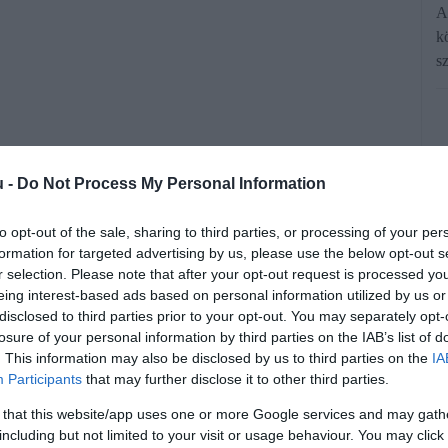
A
k
s
u -
Do Not Process My Personal Information
to opt-out of the sale, sharing to third parties, or processing of your per
formation for targeted advertising by us, please use the below opt-out s
r selection. Please note that after your opt-out request is processed y
 ma Magyarországon? Milyen gyorsan
eing interest-based ads based on personal information utilized by us or
űvek? Milyen futásteljesítményre
disclosed to third parties prior to your opt-out. You may separately opt-
losure of your personal information by third parties on the IAB’s list of
zel járművet választunk? Ezekre a
. This information may also be disclosed by us to third parties on the
IA
ónapban pontos válaszokat ad a
Participants
that may further disclose it to other third parties.
tikai Hivatal (KSH) közös statisztikai
 that this website/app uses one or more Google services and may gath
including but not limited to your visit or usage behaviour. You may click 
ánya.