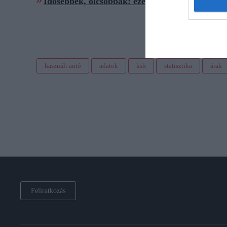
Idősebbek, olcsóbbak: ezek a legnépszerűbb h
használt autó
adatok
ksh
statisztika
árak
Feliratkozás