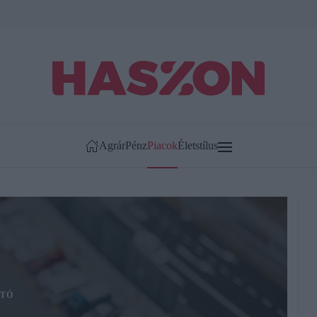
Agrár
Pénz
Piacok
Életstílus
TÓ