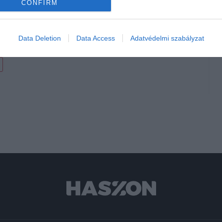
asznált autók
CONFIRM
Data Deletion
Data Access
Adatvédelmi szabályzat