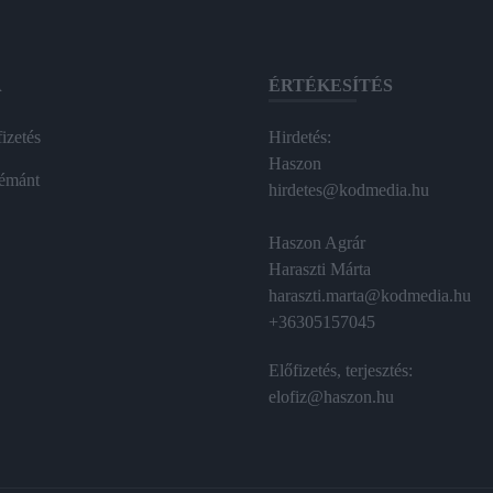
A
ÉRTÉKESÍTÉS
izetés
Hirdetés:
Haszon
émánt
hirdetes@kodmedia.hu
Haszon Agrár
Haraszti Márta
haraszti.marta@kodmedia.hu
+36305157045
Előfizetés, terjesztés:
elofiz@haszon.hu