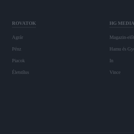
ROVATOK
HG MEDI
Agrár
Magazin-előf
Pénz
Hamu és Gy
Piacok
In
Életstílus
Vince