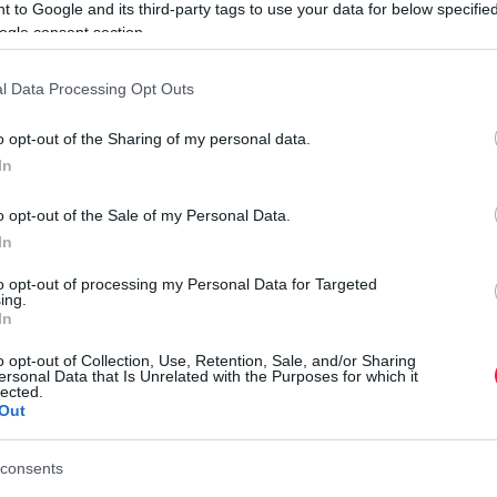
 to Google and its third-party tags to use your data for below specifi
ogle consent section.
rált forrásként a Google Keresőben!
l Data Processing Opt Outs
o opt-out of the Sharing of my personal data.
akértők és döntéshozók végre valós, nagymintás adatokon
In
o opt-out of the Sale of my Personal Data.
P
ekes trendre. A hirdetések csaknem 40%-a 2,5 millió forint
In
 2,5–5 millió forintos sávba tartozik. Vagyis a kínálat zöme
R
to opt-out of processing my Personal Data for Targeted
anakkor a 10 millió forint fölötti kategória is egyre
j
ing.
 már 13,4%-os arányban szerepelnek a kínálatban, ami egy
In
t.
A
o opt-out of Collection, Use, Retention, Sale, and/or Sharing
k
ersonal Data that Is Unrelated with the Purposes for which it
 egy hónap alatt 70 ezer forinttal lett magasabb, jelenleg
lected.
t
Out
 de folyamatos emelkedése hosszabb távon komoly hatással
m
 3–5 millió forintos keretből keresnek megfelelő autót.
r
consents
 szerkezetéről is sokat elmondanak. Meghajtás szerint
a