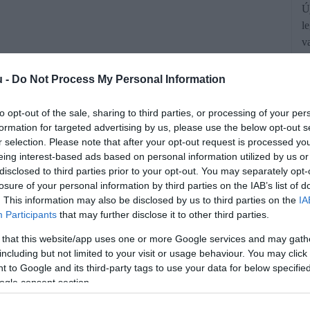
Ú
l
v
g
u -
Do Not Process My Personal Information
to opt-out of the sale, sharing to third parties, or processing of your per
formation for targeted advertising by us, please use the below opt-out s
r selection. Please note that after your opt-out request is processed y
eing interest-based ads based on personal information utilized by us or
disclosed to third parties prior to your opt-out. You may separately opt-
losure of your personal information by third parties on the IAB’s list of
és volumene 8,7, munkanaphatástól
. This information may also be disclosed by us to third parties on the
IA
Participants
that may further disclose it to other third parties.
radt az egy évvel korábbitól. A
 visszaesett a termelés, a legnagyobb
 that this website/app uses one or more Google services and may gath
including but not limited to your visit or usage behaviour. You may click 
 gyártásában. A szezonálisan és
 to Google and its third-party tags to use your data for below specifi
ogle consent section.
n az ipari kibocsátás 1,3 százalékkall
árinál, jelentette a KSH.