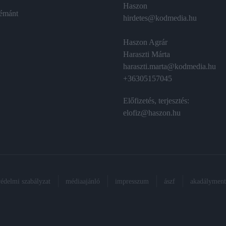
Haszon
émánt
hirdetes@kodmedia.hu
Haszon Agrár
Haraszti Márta
haraszti.marta@kodmedia.hu
+36305157045
Előfizetés, terjesztés:
elofiz@haszon.hu
védelmi szabályzat
médiaajánló
impresszum
ászf
akadálymente