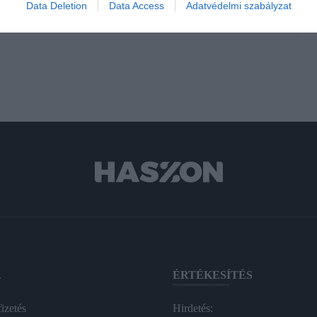
Data Deletion
Data Access
Adatvédelmi szabályzat
A
ÉRTÉKESÍTÉS
izetés
Hirdetés: