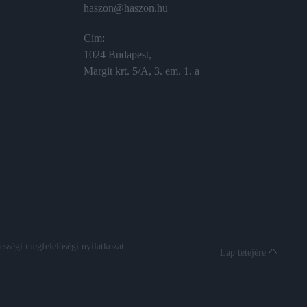
haszon@haszon.hu
Cím:
1024 Budapest,
Margit krt. 5/A, 3. em. 1. a
sségi megfelelőségi nyilatkozat
Lap tetejére