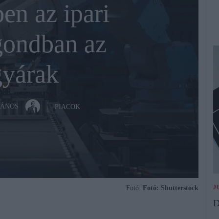
en az ipari
gondban az
yárak
JÁNOS
PIACOK
J
Fotó:
Fotó: Shutterstock
D