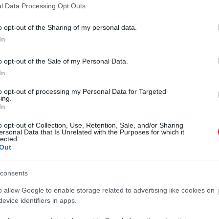
l Data Processing Opt Outs
o opt-out of the Sharing of my personal data.
rált forrásként a Google Keresőben!
In
o opt-out of the Sale of my Personal Data.
pviselő
járműgyártás volumene 10,4%-kal visszaesett a
z
In
mű gyártása 14,1, a közúti jármű alkatrészeinek gyártása
to opt-out of processing my Personal Data for Targeted
ing.
In
É
ktronikai, optikai termék gyártása – az alágak közül a
o opt-out of Collection, Use, Retention, Sale, and/or Sharing
azatot tekintve az elektronikai alkatrész, áramköri kártya
E
ersonal Data that Is Unrelated with the Purposes for which it
yártása 1,0%-kal nagyobb lett.
lected.
Out
E
rtása – az alágak közül a legnagyobb mértékben – 24%-kal
j
lyú alágazatból az akkumulátor, szárazelem gyártásának
consents
M
-szabályozó készülék gyártásáé 17,1%-kal visszaesett.
o
o allow Google to enable storage related to advertising like cookies on
r
evice identifiers in apps.
dohánytermék gyártása 5,8%-kal csökkent az előző év azonos
 visszaesése miatt. A legnagyobb (23%-os) súlyt képviselő