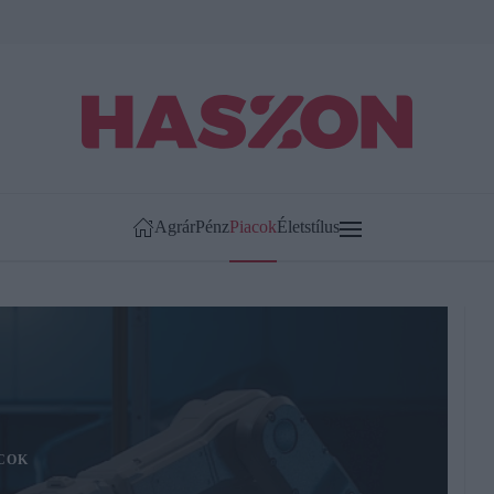
Agrár
Pénz
Piacok
Életstílus
COK