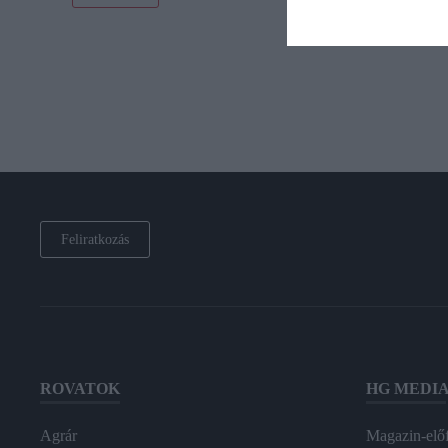
Feliratkozás
ROVATOK
HG MEDI
Agrár
Magazin-előf