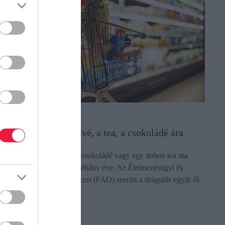
LELMISZER
zért ugrott meg a kávé, a tea, a csokoládé ára
gy csésze kávé, egy tábla csokoládé vagy egy doboz tea ma
óval többe kerülhet, mint néhány éve. Az Élelmezésügyi és
ezőgazdasági Világszervezet (FAO) szerint a drágulás egyik fő
ka, hogy e három…
ectangle