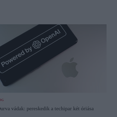
OG
urva vádak: pereskedik a techipar két óriása