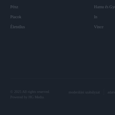
Pénz
Hamu és Gy
Piacok
In
Életstílus
Vince
© 2025 All rights reserved.
moderálási szabályzat
adat
Powered by
HG Media
.