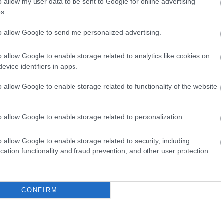
o allow my user data to be sent to Google for online advertising
 maradt el az előző év februárjától.
s.
ti mértékben, a legkevésbé a malomipari termék, keményítő
to allow Google to send me personalized advertising.
ában. A többi négy alágazatban 2,9 és 37% között nőtt a
dolgozás, -tartósításban, a legkevésbé a pékáru, tésztafélék
o allow Google to enable storage related to analytics like cookies on
evice identifiers in apps.
o allow Google to enable storage related to functionality of the website
emfém ásványi termék gyártása 5,5, a fémalapanyag és
előző év azonos hónapjához mérten.
o allow Google to enable storage related to personalization.
ozóipari súlyt adó vegyi anyag, termék gyártása 2,5%-kal
kent, az export nőtt.
o allow Google to enable storage related to security, including
cation functionality and fraud prevention, and other user protection.
ása 9,6%-kal visszaesett 2024 februárjához viszonyítva, a
CONFIRM
ulátorgyár
feldolgozóipar
élelmiszeripar
ksh