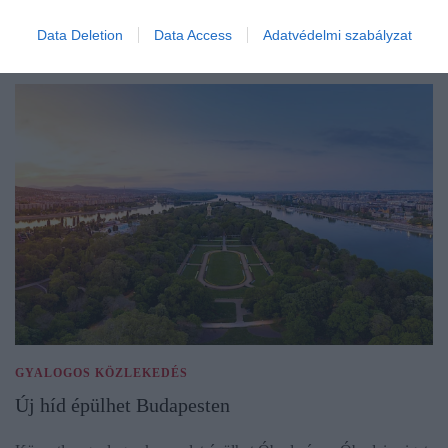
Data Deletion
Data Access
Adatvédelmi szabályzat
GYALOGOS KÖZLEKEDÉS
Új híd épülhet Budapesten