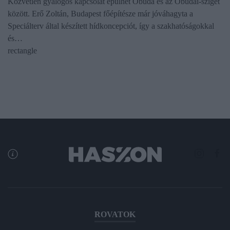
Közvetlen gyalogos kapcsolat épülhet Óbuda és az Óbudai-sziget
között. Erő Zoltán, Budapest főépítésze már jóváhagyta a
Speciálterv által készített hídkoncepciót, így a szakhatóságokkal
és…
rectangle
ROVATOK