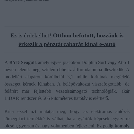
Ez is érdekelhet!
Otthon befutott, hozzánk is
érkezik a pénztárcabarát kínai e-autó
A
BYD Seagull
, amely egyes piacokon Dolphin Surf vagy Atto 1
néven jelenik meg, szintén ebbe az árforradalomba illeszkedik. A
modellért alapáron körülbelül 3,1 millió forintnak megfelelő
összeget kérnek Kínában. A belépőváltozat visszafogottabb, de
felárért már fejlettebb vezetéstámogató technológiák, akár
LiDAR-rendszer és 505 kilométeres hatótáv is elérhető.
Kína ezzel azt mutatja meg, hogy az elektromos autózás
tömegpiaci termékké is válhat, ha a gyártók képesek egyszerre
olcsón, gyorsan és nagy volumenben fejleszteni. Ez pedig
komoly
nyomást
helyezhet az amerikai és európai gyártókra is, ahol a