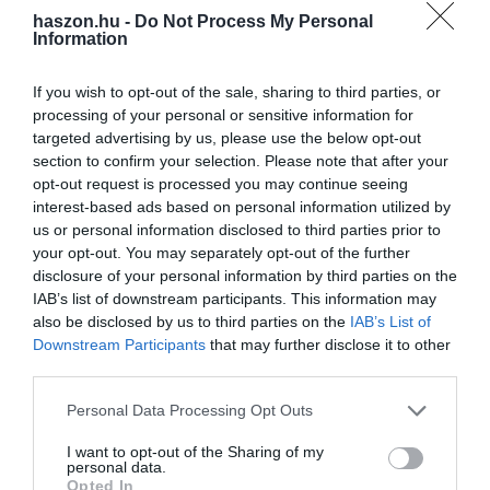
haszon.hu -
Do Not Process My Personal
megfizethető új autó egyre inkább hiánycikknek számít.
Information
If you wish to opt-out of the sale, sharing to third parties, or
processing of your personal or sensitive information for
Olvasd el ezt is!
targeted advertising by us, please use the below opt-out
section to confirm your selection. Please note that after your
5+1 tipp, hogy parkoláskor is biztonságban tudd az
opt-out request is processed you may continue seeing
interest-based ads based on personal information utilized by
autód
us or personal information disclosed to third parties prior to
Ha már használt, nem a luxus a kelendő az
your opt-out. You may separately opt-out of the further
autópiacon
disclosure of your personal information by third parties on the
Ezt nem láttuk jönni, szuperautó Portugáliából
IAB’s list of downstream participants. This information may
also be disclosed by us to third parties on the
IAB’s List of
Downstream Participants
that may further disclose it to other
eladás
kína
olcsó
autópiac
usa
third parties.
Please note that this website/app uses one or more Google
Personal Data Processing Opt Outs
services and may gather and store information including but
not limited to your visit or usage behaviour. You may click to
I want to opt-out of the Sharing of my
personal data.
grant or deny consent to Google and its third-party tags to
Opted In