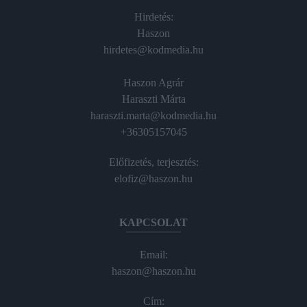
Hirdetés:
Haszon
hirdetes@kodmedia.hu
Haszon Agrár
Haraszti Márta
haraszti.marta@kodmedia.hu
+36305157045
Előfizetés, terjesztés:
elofiz@haszon.hu
KAPCSOLAT
Email:
haszon@haszon.hu
Cím: