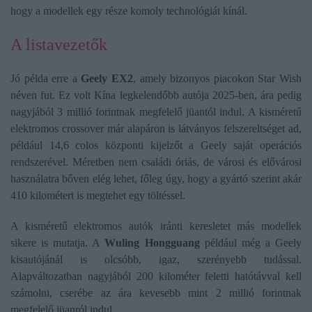
hogy a modellek egy része komoly technológiát kínál.
A listavezetők
Jó példa erre a
Geely EX2
, amely bizonyos piacokon Star Wish
néven fut. Ez volt Kína legkelendőbb autója 2025-ben, ára pedig
nagyjából 3 millió forintnak megfelelő jüantól indul. A kisméretű
elektromos crossover már alapáron is látványos felszereltséget ad,
például 14,6 colos központi kijelzőt a Geely saját operációs
rendszerével. Méretben nem családi óriás, de városi és elővárosi
használatra bőven elég lehet, főleg úgy, hogy a gyártó szerint akár
410 kilométert is megtehet egy töltéssel.
A kisméretű elektromos autók iránti keresletet más modellek
sikere is mutatja. A
Wuling Hongguang
például még a Geely
kisautójánál is olcsóbb, igaz, szerényebb tudással.
Alapváltozatban nagyjából 200 kilométer feletti hatótávval kell
számolni, cserébe az ára kevesebb mint 2 millió forintnak
megfelelő jüanról indul.