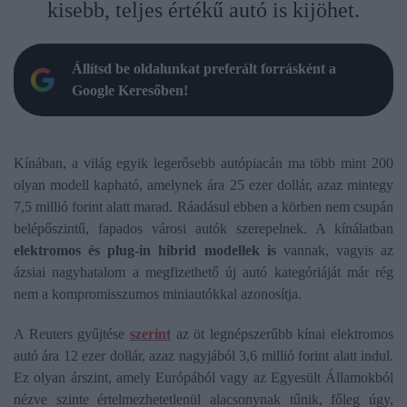
kisebb, teljes értékű autó is kijöhet.
Állítsd be oldalunkat preferált forrásként a
Google Keresőben!
Kínában, a világ egyik legerősebb autópiacán ma több mint 200
olyan modell kapható, amelynek ára 25 ezer dollár, azaz mintegy
7,5 millió forint alatt marad. Ráadásul ebben a körben nem csupán
belépőszintű, fapados városi autók szerepelnek. A kínálatban
elektromos és plug-in hibrid modellek is
vannak, vagyis az
ázsiai nagyhatalom a megfizethető új autó kategóriáját már rég
nem a kompromisszumos miniautókkal azonosítja.
A Reuters gyűjtése
szerint
az öt legnépszerűbb kínai elektromos
autó ára 12 ezer dollár, azaz nagyjából 3,6 millió forint alatt indul.
Ez olyan árszint, amely Európából vagy az Egyesült Államokból
nézve szinte értelmezhetetlenül alacsonynak tűnik, főleg úgy,