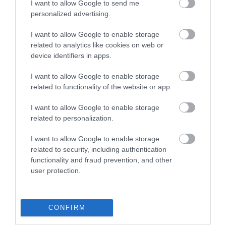
I want to allow Google to send me
personalized advertising.
I want to allow Google to enable storage
INGATLAN
related to analytics like cookies on web or
Tudod, hol kezdődik a prémiumkategória a
device identifiers in apps.
lakáspiacon?
I want to allow Google to enable storage
related to functionality of the website or app.
A lakáspiaci drágulás átrendezte, mit tekintünk drágának. A Duna
House értékesítéseiben a medián eladási ár idén az első félévben
I want to allow Google to enable storage
50 millió forint körül volt, szemben az egy évvel korábbi 42…
related to personalization.
I want to allow Google to enable storage
related to security, including authentication
functionality and fraud prevention, and other
user protection.
CONFIRM