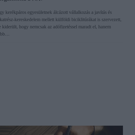
gy kerékpáros egyesületnek álcázott vállalkozás a javítás és
lkatrész-kereskedelem mellett külföldi biciklitúrákat is szervezett,
e kiderült, hogy nemcsak az adófizetéssel maradt el, hanem
öbb…