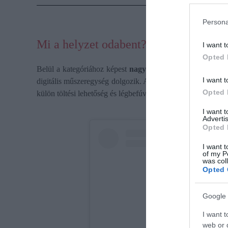
Persona
Mi a helyzet odabent?
I want t
Opted 
Belül a kategóriához képest
nagy
, 14,6 hüvelykes központ
I want t
digitális műszeregység dolgozik. Az Apple CarPlay és az 
Opted 
külön töltési lehetőség és légbefúvás is járhat. Ez utóbbi eb
I want 
Advertis
Opted 
I want t
of my P
was col
Opted 
Google 
I want t
web or d