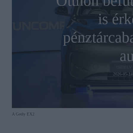
Otthon befut
is érk
pénztárcaba
au
2026-05-14
A Geely EX2