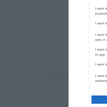
I want t
purpose
I want 
A bejegyzés megteki
I want t
web or d
I want t
or app.
I want t
I want t
authenti
Ariesian 🌍 (@favekate) á