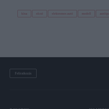
kína
olcsó
elektromos autó
modell
autóip
Feliratkozás