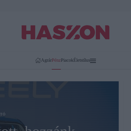
Agrár
Pénz
Piacok
Életstílus
TÓ