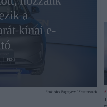
ott, hozzánk
ezik a
rát kínai e-
tó
PÉNZ
A
Fotó:
Alex Bogatyrev / Shutterstock
T
m