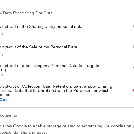
r
l Data Processing Opt Outs
o opt-out of the Sharing of my personal data.
In
i érintőképernyő fogad, a vezető előtt pedig 8,8 hüvelykes
o opt-out of the Sale of my Personal Data.
Android Auto adott, elöl USB-A és USB-C csatlakozó, hátul
In
ben a méretosztályban ritka extra.
to opt-out of processing my Personal Data for Targeted
ing.
In
o opt-out of Collection, Use, Retention, Sale, and/or Sharing
ersonal Data that Is Unrelated with the Purposes for which it
lected.
Out
consents
o allow Google to enable storage related to advertising like cookies on
evice identifiers in apps.