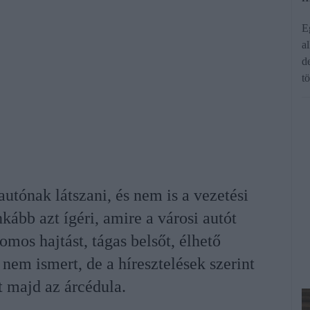
E
a
d
t
utónak látszani, és nem is a vezetési
kább azt ígéri, amire a városi autót
omos hajtást, tágas belsőt, élhető
 nem ismert, de a híresztelések szerint
t majd az árcédula.