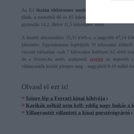
Az E2
tisztán elektromos modell
, benzines vagy hibrid 
tűnik, a motorból 60 és 85 kilowattos verzió létezik, vag
gyorsulás 14,2, illetve 11,5 másodperc lehet.
A kisebb akkumulátor 35,35 kWh-s, a nagyobb 47,14 kWh
kilométer. Egyenáramon legfeljebb 70 kilowattal tölthető 
viszont várhatóan csak 7 kilowattos fedélzeti AC-töltő le
de a Vezess.hu autós szakportál
szerint
az importőr cé
villanyautók között jelenjen meg – nagyjából 9-10 millió for
Olvasd el ezt is!
Színre lép a Ferrari kínai kihívója
Karikák nélkül nem kell: eddig nagy bukás a 
Villanyautót villantott a kínai porszívógyártó