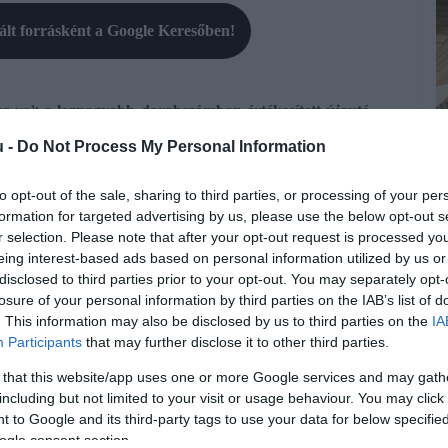
rált forrásként a Google Keresőben!
ez volt
a legnagyobb darabszámban értékesített újautó
,
 példány talált gazdára. Európában, így Magyarországon
u -
Do Not Process My Personal Information
rint idén év végéig megtörténhet.
to opt-out of the sale, sharing to third parties, or processing of your per
s városi villanyautó félmagas építésű, barátságos formájú
formation for targeted advertising by us, please use the below opt-out s
agy, ez pedig az utastérben is érezhető. Hátul szokatlanul
r selection. Please note that after your opt-out request is processed y
okra épített konstrukció jó térkihasználást ad.
eing interest-based ads based on personal information utilized by us or
P
disclosed to third parties prior to your opt-out. You may separately opt-
K
lkezésre, ezt egy 28 literes, hátsó ülés alatti rekesz és egy 70
losure of your personal information by third parties on the IAB’s list of
v
320 literig bővíthető a raktér.
. This information may also be disclosed by us to third parties on the
IA
Participants
that may further disclose it to other third parties.
A
 that this website/app uses one or more Google services and may gath
k
 lóerővel? Megjött a Porsche új villany-
including but not limited to your visit or usage behaviour. You may click 
m
 to Google and its third-party tags to use your data for below specifi
-ja
f
ogle consent section.