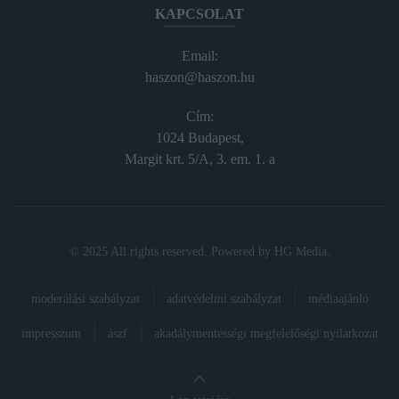
KAPCSOLAT
Email:
haszon@haszon.hu
Cím:
1024 Budapest,
Margit krt. 5/A, 3. em. 1. a
© 2025 All rights reserved. Powered by
HG Media
.
moderálási szabályzat
adatvédelmi szabályzat
médiaajánló
impresszum
ászf
akadálymentességi megfelelőségi nyilatkozat