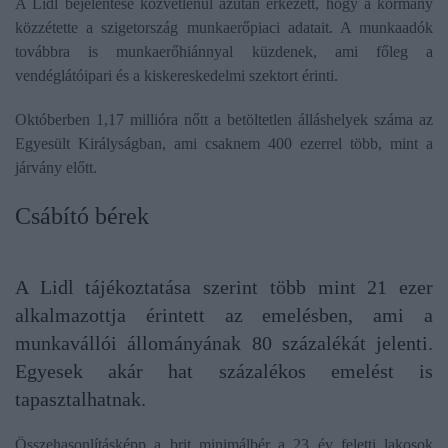
A Lidl bejelentése közvetlenül azután érkezett, hogy a kormány
közzétette a szigetország munkaerőpiaci adatait. A munkaadók
továbbra is munkaerőhiánnyal küzdenek, ami főleg a
vendéglátóipari és a kiskereskedelmi szektort érinti.
Októberben 1,17 millióra nőtt a betöltetlen álláshelyek száma az
Egyesült Királyságban, ami csaknem 400 ezerrel több, mint a
járvány előtt.
Csábító bérek
A Lidl tájékoztatása szerint több mint 21 ezer
alkalmazottja érintett az emelésben, ami a
munkavállói állományának 80 százalékát jelenti.
Egyesek akár hat százalékos emelést is
tapasztalhatnak.
Összehasonlításképp a brit minimálbér a 23 év feletti lakosok