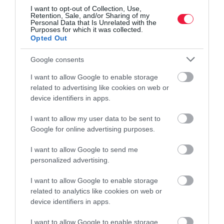
I want to opt-out of Collection, Use,
Retention, Sale, and/or Sharing of my
Personal Data that Is Unrelated with the
Purposes for which it was collected.
Opted Out
Google consents
I want to allow Google to enable storage
related to advertising like cookies on web or
INGATLAN
device identifiers in apps.
Hogyan is adózik a lakáskiadás? Emlékeztető a
I want to allow my user data to be sent to
NAV-tól
Google for online advertising purposes.
A következő hetekben sok egyetemista és főiskolás keres
I want to allow Google to send me
lakhatást, ezért nemcsak nekik, hanem a lakásukat kiadóknak is
personalized advertising.
érdemes áttekinteniük a legfontosabb szabályokat. A NAV most
I want to allow Google to enable storage
ezt megtette. Nem…
related to analytics like cookies on web or
device identifiers in apps.
I want to allow Google to enable storage