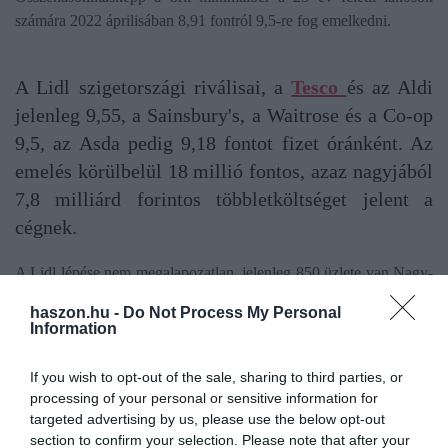
számára 2022 áprilisában 8,91 fontról 9,5-re fog emelkedni.
A Lidl szigetországi riválisai, a
Tesco
és az Aldi
jelenleg 9,55, a Sainsbury's, a Waitrose és a Co-op
9,5, az Asda pedig 9,18 fontot fizet óránként. Az
emelés körülbelül 18 millió fontos, azaz nagyjából
7,8 milliárd forintos többletköltséget jelent a
cégnek.
A Lidl lépése nem megalapozatlan, jelenleg 850 üzlete van Nagy-
Britanniában, amit 2023-ig 1000-re akar bővíteni. Rengeteg új
haszon.hu -
Do Not Process My Personal
alkalmazottra lesz szüksége a munkaerőhiány kellős közepén,
Information
ezért kénytelen megnyerő bérekkel csábítani a leendő dolgozókat.
If you wish to opt-out of the sale, sharing to third parties, or
processing of your personal or sensitive information for
lidl
aldi
tesco
béremelés
fizetés
targeted advertising by us, please use the below opt-out
section to confirm your selection. Please note that after your
legjobban fizető munkahely
egyesült királyság