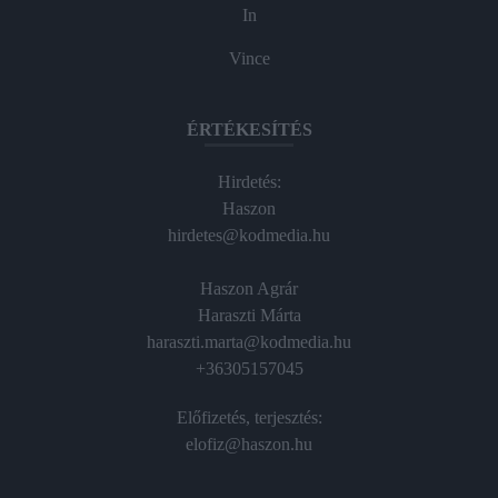
In
Vince
ÉRTÉKESÍTÉS
Hirdetés:
Haszon
hirdetes@kodmedia.hu
Haszon Agrár
Haraszti Márta
haraszti.marta@kodmedia.hu
+36305157045
Előfizetés, terjesztés:
elofiz@haszon.hu