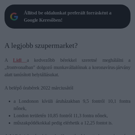
Állítsd be oldalunkat preferált forrásként a
Google Keresőben!
A legjobb szupermarket?
A
Lidl
a kedvezőbb bérekkel szeretné meghálálni a
„frontvonalban" dolgozó munkavállalóinak a koronavírus-járvány
alatt tanúsított helytállásukat.
A belépő órabérek 2022 márciusától
a Londonon kívüli áruházakban 9,5 fontról 10,1 fontra
nőnek,
London területén 10,85 fontról 11,3 fontra nőnek,
műszakpótlékokkal pedig elérhetik a 12,25 fontot is.