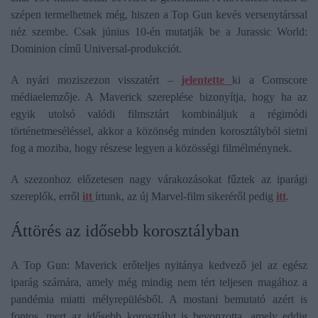
szépen termelhetnek még, hiszen a Top Gun kevés versenytárssal
néz szembe. Csak június 10-én mutatják be a Jurassic World:
Dominion című Universal-produkciót.
A nyári moziszezon visszatért –
jelentette
ki a Comscore
médiaelemzője. A Maverick szereplése bizonyítja, hogy ha az
egyik utolsó valódi filmsztárt kombináljuk a régimódi
történetmeséléssel, akkor a közönség minden korosztályból sietni
fog a moziba, hogy részese legyen a közösségi filmélménynek.
A szezonhoz előzetesen nagy várakozásokat fűztek az iparági
szereplők, erről
itt
írtunk, az új Marvel-film sikeréről pedig
itt
.
Áttörés az idősebb korosztályban
A Top Gun: Maverick erőteljes nyitánya kedvező jel az egész
iparág számára, amely még mindig nem tért teljesen magához a
pandémia miatti mélyrepülésből. A mostani bemutató azért is
fontos, mert az idősebb korosztályt is bevonzotta, amely eddig