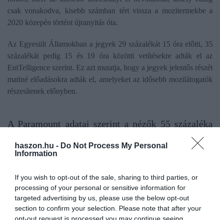
csak vonakodva, kisebb számban tért vissza a mozitermekbe a
2020 közepén történt újranyitás óta.
Az Egyesült Államokban a jegyek 29 százalékát 15 óra előtti, 35
százalékát pedig 15 és 19 óra közötti vetítésekre adták el az
EntTelligence szerint. Ez azt mutatja, hogy a jegyek jelentős részét
matiné előadásokra adták el, amelyeket az idősebb mozilátogatók
részesítenek előnyben.
A Paramount adatai szerint a nézők 55 százaléka
35 évnél idősebb volt.
haszon.hu -
Do Not Process My Personal
Information
Az első három nap alatt 9 millió Maverick-nézőre számít az
EntTelligence. Az első Top Gunt 2 millióan látták ugyanennyi idő
If you wish to opt-out of the sale, sharing to third parties, or
alatt 1986-ban.
processing of your personal or sensitive information for
targeted advertising by us, please use the below opt-out
section to confirm your selection. Please note that after your
nyitóhétvége
mozi
top gun
tom cruise
rekord
opt-out request is processed you may continue seeing