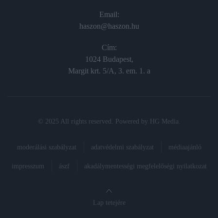
Email:
haszon@haszon.hu
Cím:
1024 Budapest,
Margit krt. 5/A, 3. em. 1. a
© 2025 All rights reserved. Powered by
HG Media
.
moderálási szabályzat
adatvédelmi szabályzat
médiaajánló
impresszum
ászf
akadálymentességi megfelelőségi nyilatkozat
Lap tetejére