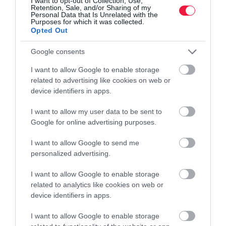
I want to opt-out of Collection, Use,
Retention, Sale, and/or Sharing of my
Personal Data that Is Unrelated with the
Purposes for which it was collected.
Opted Out
Google consents
I want to allow Google to enable storage
related to advertising like cookies on web or
device identifiers in apps.
PIACOK
Új kikötővel kerülné ki a Hormuzi-szorost Dubaj
I want to allow my user data to be sent to
Google for online advertising purposes.
A dubaji DP World új kikötőt és konténerterminált tervez az
I want to allow Google to send me
Egyesült Arab Emírségek keleti partjára. A beruházással a vállalat
personalized advertising.
csökkentené függőségét a Hormuzi-szorostól, amelynek
bizonytalan…
I want to allow Google to enable storage
related to analytics like cookies on web or
device identifiers in apps.
I want to allow Google to enable storage