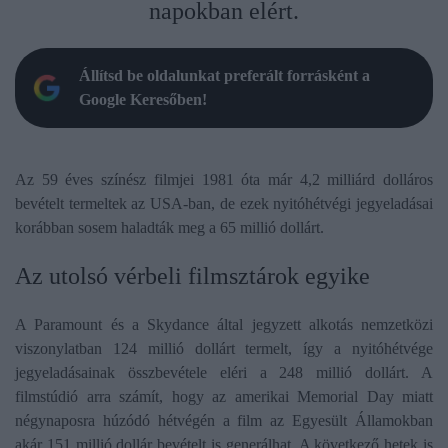
napokban elért.
Állítsd be oldalunkat preferált forrásként a
Google Keresőben!
Az 59 éves színész filmjei 1981 óta már 4,2 milliárd dolláros
bevételt termeltek az USA-ban, de ezek nyitóhétvégi jegyeladásai
korábban sosem haladták meg a 65 millió dollárt.
Az utolsó vérbeli filmsztárok egyike
A Paramount és a Skydance által jegyzett alkotás nemzetközi
viszonylatban 124 millió dollárt termelt, így a nyitóhétvége
jegyeladásainak összbevétele eléri a 248 millió dollárt. A
filmstúdió arra számít, hogy az amerikai Memorial Day miatt
négynaposra húzódó hétvégén a film az Egyesült Államokban
akár 151 millió dollár bevételt is generálhat. A következő hetek is