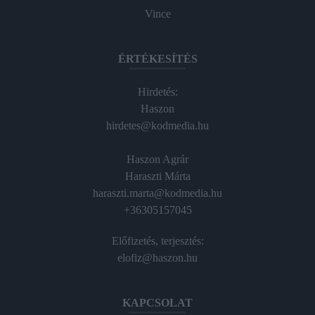
Vince
ÉRTÉKESÍTÉS
Hirdetés:
Haszon
hirdetes@kodmedia.hu
Haszon Agrár
Haraszti Márta
haraszti.marta@kodmedia.hu
+36305157045
Előfizetés, terjesztés:
elofiz@haszon.hu
KAPCSOLAT