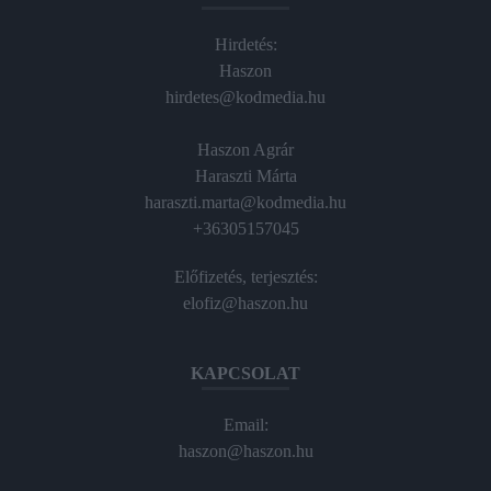
Hirdetés:
Haszon
hirdetes@kodmedia.hu
Haszon Agrár
Haraszti Márta
haraszti.marta@kodmedia.hu
+36305157045
Előfizetés, terjesztés:
elofiz@haszon.hu
KAPCSOLAT
Email:
haszon@haszon.hu