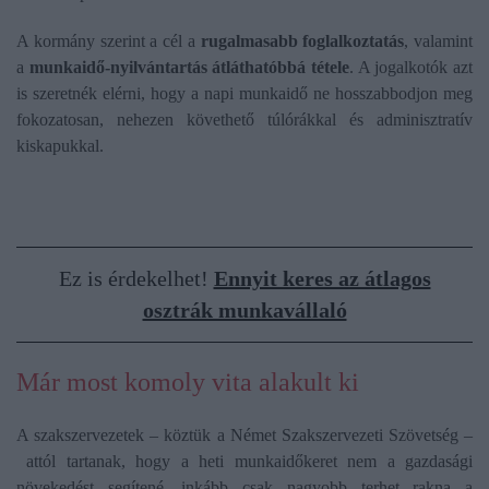
A kormány szerint a cél a
rugalmasabb foglalkoztatás
, valamint
a
munkaidő-nyilvántartás átláthatóbbá tétele
. A jogalkotók azt
is szeretnék elérni, hogy a napi munkaidő ne hosszabbodjon meg
fokozatosan, nehezen követhető túlórákkal és adminisztratív
kiskapukkal.
Ez is érdekelhet!
Ennyit keres az átlagos
osztrák munkavállaló
Már most komoly vita alakult ki
A szakszervezetek – köztük a Német Szakszervezeti Szövetség –
attól tartanak, hogy a heti munkaidőkeret nem a gazdasági
növekedést segítené, inkább csak nagyobb terhet rakna a