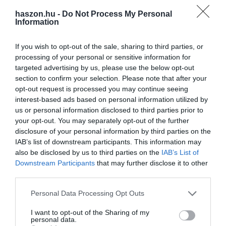
haszon.hu -
Do Not Process My Personal
Olvasd el ezt is!
Information
Ezeket a külföldi szakmunkásokat várja
If you wish to opt-out of the sale, sharing to third parties, or
Németország
processing of your personal or sensitive information for
Napi 60 baleset, ezek a legveszélyesebb hazai
targeted advertising by us, please use the below opt-out
munkahelyek
section to confirm your selection. Please note that after your
Döntöttek a dolgozók: ezek a legvonzóbb
opt-out request is processed you may continue seeing
munkáltatók Magyarországon
interest-based ads based on personal information utilized by
us or personal information disclosed to third parties prior to
your opt-out. You may separately opt-out of the further
disclosure of your personal information by third parties on the
németország
munkaidő
reform
munkarend
IAB’s list of downstream participants. This information may
munka
also be disclosed by us to third parties on the
IAB’s List of
Downstream Participants
that may further disclose it to other
third parties.
Please note that this website/app uses one or more Google
Personal Data Processing Opt Outs
services and may gather and store information including but
not limited to your visit or usage behaviour. You may click to
I want to opt-out of the Sharing of my
personal data.
grant or deny consent to Google and its third-party tags to