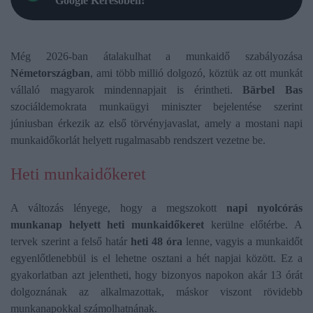
Google Keresőben!
Még 2026-ban átalakulhat a munkaidő szabályozása
Németországban
, ami több millió dolgozó, köztük az ott munkát
vállaló magyarok mindennapjait is érintheti.
Bärbel Bas
szociáldemokrata munkaügyi miniszter bejelentése szerint
júniusban érkezik az első törvényjavaslat, amely a mostani napi
munkaidőkorlát helyett rugalmasabb rendszert vezetne be.
Heti munkaidőkeret
A változás lényege, hogy a megszokott
napi nyolcórás
munkanap helyett heti munkaidőkeret
kerülne előtérbe. A
tervek szerint a felső határ
heti 48 óra
lenne, vagyis a munkaidőt
egyenlőtlenebbül is el lehetne osztani a hét napjai között. Ez a
gyakorlatban azt jelentheti, hogy bizonyos napokon akár 13 órát
dolgoznának az alkalmazottak, máskor viszont rövidebb
munkanapokkal számolhatnának.