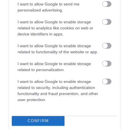
I want to allow Google to send me
personalized advertising.
PIACOK
Nyomulnak a hibridek a használt autók hazai
I want to allow Google to enable storage
piacán
related to analytics like cookies on web or
device identifiers in apps.
Érezhetően felpörgött a magyar használtautó-piac júniusban: a
I want to allow Google to enable storage
legnagyobb nyertesek pedig egyértelműen a hibridek voltak.
related to functionality of the website or app.
Miközben az érdeklődések száma nőtt, a kínálat összetétele is
javult.
I want to allow Google to enable storage
related to personalization.
I want to allow Google to enable storage
related to security, including authentication
functionality and fraud prevention, and other
user protection.
CONFIRM