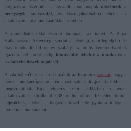
dolgozókra. Szerintük a hosszabb munkanapok
növelhetik a
betegségek kockázatát
, és kiszolgáltatottabbá tehetik az
alkalmazottakat a munkaadókkal szemben.
A munkáltatói oldal viszont támogatja az irányt. A Bajor
Vállalkozások Szövetsége szerint a jelenlegi, napi legfeljebb 10
órás munkaidő túl merev szabály, az uniós keretrendszerhez
igazodó heti korlát pedig
könnyebbé tehetné a munka és a
családi élet összehangolását
.
A vita hátterében az is ott húzódik az Economx
szerint
, hogy a
német munkaerőpiacon már most sokan dolgoznak többet a
megszokottnál. Egy felmérés szerint 2024-ben a német
alkalmazottak körülbelül 638 millió órányi fizetetlen túlórát
teljesítettek, illetve a dolgozók közel fele gyakran túllépi a
nyolcórás munkanapot.