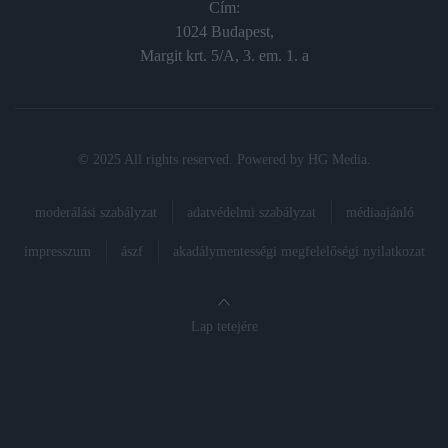
Cím:
1024 Budapest,
Margit krt. 5/A, 3. em. 1. a
© 2025 All rights reserved. Powered by
HG Media
.
moderálási szabályzat
adatvédelmi szabályzat
médiaajánló
impresszum
ászf
akadálymentességi megfelelőségi nyilatkozat
Lap tetejére