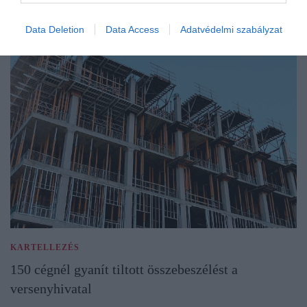
Data Deletion
Data Access
Adatvédelmi szabályzat
KARTELLEZÉS
150 cégnél gyanít tiltott összebeszélést a
versenyhivatal