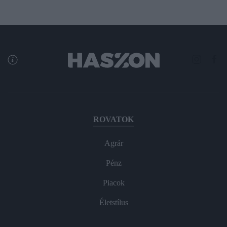
ROVATOK
Agrár
Pénz
Piacok
Életstílus