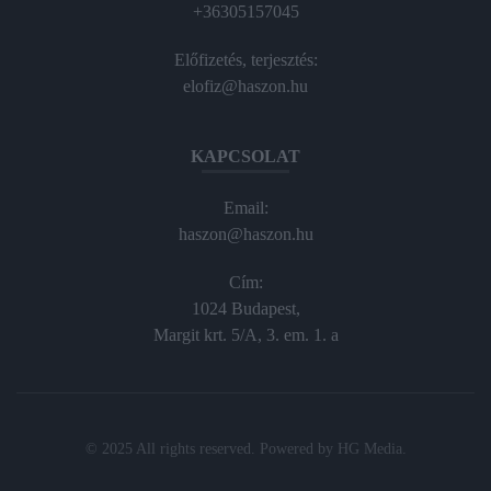
+36305157045
Előfizetés, terjesztés:
elofiz@haszon.hu
KAPCSOLAT
Email:
haszon@haszon.hu
Cím:
1024 Budapest,
Margit krt. 5/A, 3. em. 1. a
© 2025 All rights reserved. Powered by
HG Media
.