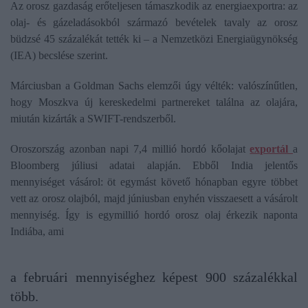
Az orosz gazdaság erőteljesen támaszkodik az energiaexportra: az
olaj- és gázeladásokból származó bevételek tavaly az orosz
büdzsé 45 százalékát tették ki – a Nemzetközi Energiaügynökség
(IEA) becslése szerint.
Márciusban a Goldman Sachs elemzői úgy vélték: valószínűtlen,
hogy Moszkva új kereskedelmi partnereket találna az olajára,
miután kizárták a SWIFT-rendszerből.
Oroszország azonban napi 7,4 millió hordó kőolajat
exportál
a
Bloomberg júliusi adatai alapján. Ebből India jelentős
mennyiséget vásárol: öt egymást követő hónapban egyre többet
vett az orosz olajból, majd júniusban enyhén visszaesett a vásárolt
mennyiség. Így is egymillió hordó orosz olaj érkezik naponta
Indiába, ami
a februári mennyiséghez képest 900 százalékkal
több.