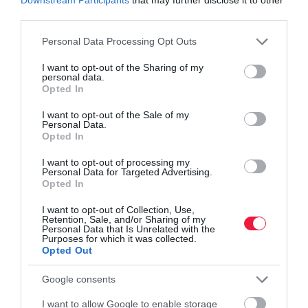
erőben van – dacára a Wall Street sötét jóslatainak.
third parties.
(
Insider
)
Please note that this website/app uses one or more Google
Personal Data Processing Opt Outs
services and may gather and store information including but
not limited to your visit or usage behaviour. You may click to
I want to opt-out of the Sharing of my
personal data.
grant or deny consent to Google and its third-party tags to
orosz olaj
bmi
orosz gazdaság
wall street
Opted In
use your data for below specified purposes in below Google
consent section.
I want to opt-out of the Sale of my
Personal Data.
Opted In
I want to opt-out of processing my
Personal Data for Targeted Advertising.
Opted In
I want to opt-out of Collection, Use,
Retention, Sale, and/or Sharing of my
Personal Data that Is Unrelated with the
Purposes for which it was collected.
Opted Out
Google consents
I want to allow Google to enable storage