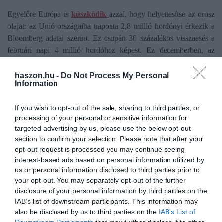
Egyelőre Európa is
küszködik
azzal, hogy helyettesítse az orosz
olajat: az Unió országaiba naponta 2,8 millió hordónyi érkezik a
Bloomberg adatai szerint. Ez csupán 30 százalékos visszaesés a
februári napi 4 millió hordóhoz képest. Ez decemberben, az
európai uniós bojkott életbe lépésével változhat érdemben.
haszon.hu -
Do Not Process My Personal
Information
Visszapattant a BMI
If you wish to opt-out of the sale, sharing to third parties, or
A Wall Street elemzői nem sok jót jósoltak az orosz gyártási és
processing of your personal or sensitive information for
szolgáltatási szektor számára a nyugati szankciók életbe lépése
targeted advertising by us, please use the below opt-out
után.
section to confirm your selection. Please note that after your
opt-out request is processed you may continue seeing
A beszerzési menedzserindex az ukrajnai invázió után márciusban
interest-based ads based on personal information utilized by
valóban visszaesett: a februári 50,8-ről 37,7-re. A Goldman Sachs
us or personal information disclosed to third parties prior to
akkor úgy látta, hogy a csökkenés tendenciózus lesz. Több
your opt-out. You may separately opt-out of the further
disclosure of your personal information by third parties on the
hónappal később azonban a BMI visszatért a növekedési
IAB’s list of downstream participants. This information may
tartományba: áprilisban 44,4 volt, júniusban 50 fölött járt, és
also be disclosed by us to third parties on the
IAB’s List of
júliusban is 52,2 volt. Ez azt mutatja, hogy az orosz gazdaság jó
Downstream Participants
that may further disclose it to other