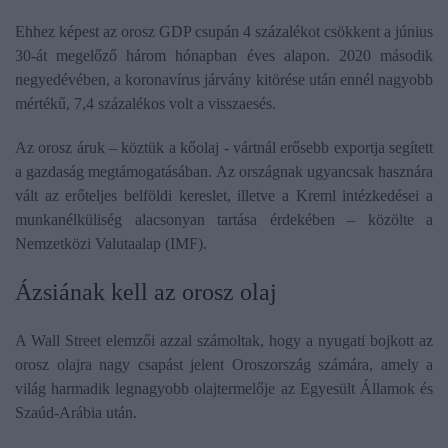
Ehhez képest az orosz GDP csupán 4 százalékot csökkent a június
30-át megelőző három hónapban éves alapon. 2020 második
negyedévében, a koronavírus járvány kitörése után ennél nagyobb
mértékű, 7,4 százalékos volt a visszaesés.
Az orosz áruk – köztük a kőolaj - vártnál erősebb exportja segített
a gazdaság megtámogatásában. Az országnak ugyancsak hasznára
vált az erőteljes belföldi kereslet, illetve a Kreml intézkedései a
munkanélküliség alacsonyan tartása érdekében – közölte a
Nemzetközi Valutaalap (IMF).
Ázsiának kell az orosz olaj
A Wall Street elemzői azzal számoltak, hogy a nyugati bojkott az
orosz olajra nagy csapást jelent Oroszország számára, amely a
világ harmadik legnagyobb olajtermelője az Egyesült Államok és
Szaúd-Arábia után.