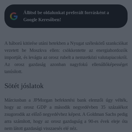
Állítsd be oldalunkat preferált forrásként a
Google Keresőben!
A háború kitörése utáni hetekben a Nyugat széleskörű szankciókat
vezetett be Moszkva ellen: csökkentette az energiahordozók
importját, és levágta az orosz rubelt a nemzetközi valutapiacokról.
Az orosz gazdaság azonban nagyfokú ellenállóképességet
tanúsított.
Sötét jóslatok
Márciusban a JPMorgan befektetési bank elemzői úgy vélték,
hogy az orosz GDP a második negyedévben 35 százalékot
zsugorodik az előző negyedévhez képest. A Goldman Sachs pedig
arra számított, hogy az orosz gazdagság a 90-es évek eleje óta
nem látott gazdasági visszaesés elé néz.