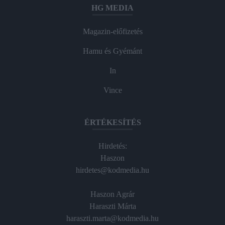
HG MEDIA
Magazin-előfizetés
Hamu és Gyémánt
In
Vince
ÉRTÉKESÍTÉS
Hirdetés:
Haszon
hirdetes@kodmedia.hu
Haszon Agrár
Haraszti Márta
haraszti.marta@kodmedia.hu