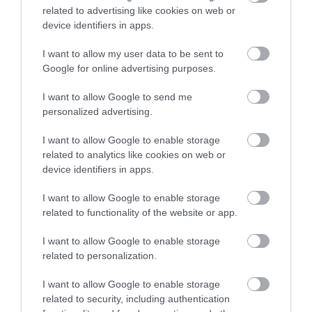
related to advertising like cookies on web or
device identifiers in apps.
I want to allow my user data to be sent to
Google for online advertising purposes.
I want to allow Google to send me
personalized advertising.
I want to allow Google to enable storage
related to analytics like cookies on web or
device identifiers in apps.
I want to allow Google to enable storage
related to functionality of the website or app.
FELVÁSÁRLÁS
Játékos kedvű arabok – Készpénzért vették meg a
I want to allow Google to enable storage
related to personalization.
világ egyik legnagyobb játékcégét
I want to allow Google to enable storage
Hivatalosan is lezárult az Electronic Arts (EA) felvásárlása,
related to security, including authentication
miután az Európai Unió is jóváhagyta az üzletet. A világ egyik