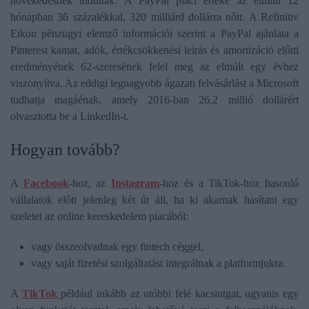
növekedésnek indultak. A PayPal piaci értéke az elmúlt 12
hónapban 36 százalékkal, 320 milliárd dollárra nőtt. A Refinitiv
Eikon pénzügyi elemző információi szerint a PayPal ajánlata a
Pinterest kamat, adók, értékcsökkenési leírás és amortizáció előtti
eredményének 62-szeresének felel meg az elmúlt egy évhez
viszonyítva. Az eddigi legnagyobb ágazati felvásárlást a Microsoft
tudhatja magáénak, amely 2016-ban 26,2 millió dollárért
olvasztotta be a LinkedIn-t.
Hogyan tovább?
A
Facebook
-hoz, az
Instagram
-hoz és a TikTok-hoz hasonló
vállalatok előtt jelenleg két út áll, ha ki akarnak hasítani egy
szeletet az online kereskedelem piacából:
vagy összeolvadnak egy fintech céggel,
vagy saját fizetési szolgáltatást integrálnak a platformjukra.
A
TikTok
például inkább az utóbbi felé kacsintgat, ugyanis egy