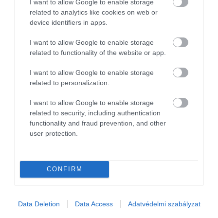
I want to allow Google to enable storage
kis- és középvállalkozások (kkv) is profitálhatnak. A nagy
related to analytics like cookies on web or
device identifiers in apps.
nemzetközi hadiipari cégekkel való együttműködés ugyanakkor
számos jogi…
I want to allow Google to enable storage
related to functionality of the website or app.
I want to allow Google to enable storage
related to personalization.
I want to allow Google to enable storage
related to security, including authentication
functionality and fraud prevention, and other
user protection.
CONFIRM
Data Deletion
Data Access
Adatvédelmi szabályzat