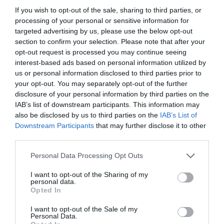
informátorok hozzátették, hogy a fintech cég a november 8-án
If you wish to opt-out of the sale, sharing to third parties, or
esedékes negyedéves pénzügyi jelentés előtt le akarja zárni a
processing of your personal or sensitive information for
Pinterest-tel a tárgyalásokat.
targeted advertising by us, please use the below opt-out
section to confirm your selection. Please note that after your
opt-out request is processed you may continue seeing
pinterest
paypal
felvásárlás
amazon
interest-based ads based on personal information utilized by
us or personal information disclosed to third parties prior to
e-kereskedelem
facebook
instagram
tiktok
your opt-out. You may separately opt-out of the further
disclosure of your personal information by third parties on the
IAB’s list of downstream participants. This information may
also be disclosed by us to third parties on the
IAB’s List of
Downstream Participants
that may further disclose it to other
third parties.
Please note that this website/app uses one or more Google
Personal Data Processing Opt Outs
services and may gather and store information including but
not limited to your visit or usage behaviour. You may click to
I want to opt-out of the Sharing of my
personal data.
grant or deny consent to Google and its third-party tags to
Opted In
use your data for below specified purposes in below Google
consent section.
I want to opt-out of the Sale of my
Personal Data.