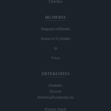
Életstílus
HG MEDIA
Magazin-előfizetés
Hamu és Gyémánt
In
Vince
ÉRTÉKESÍTÉS
Hirdetés:
Haszon
hirdetes@kodmedia.hu
Haszon Agrár