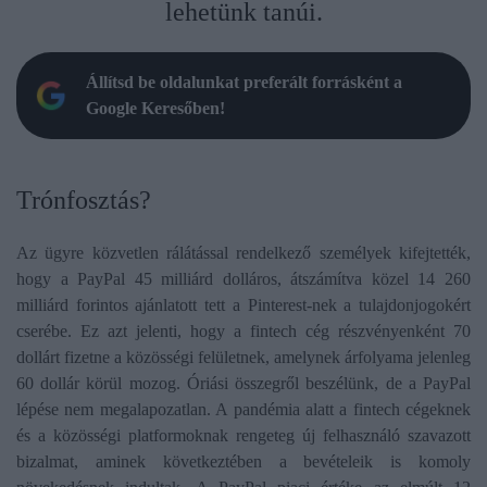
lehetünk tanúi.
Állítsd be oldalunkat preferált forrásként a
Google Keresőben!
Trónfosztás?
Az ügyre közvetlen rálátással rendelkező személyek kifejtették,
hogy a PayPal 45 milliárd dolláros, átszámítva közel 14 260
milliárd forintos ajánlatott tett a Pinterest-nek a tulajdonjogokért
cserébe. Ez azt jelenti, hogy a fintech cég részvényenként 70
dollárt fizetne a közösségi felületnek, amelynek árfolyama jelenleg
60 dollár körül mozog. Óriási összegről beszélünk, de a PayPal
lépése nem megalapozatlan. A pandémia alatt a fintech cégeknek
és a közösségi platformoknak rengeteg új felhasználó szavazott
bizalmat, aminek következtében a bevételeik is komoly