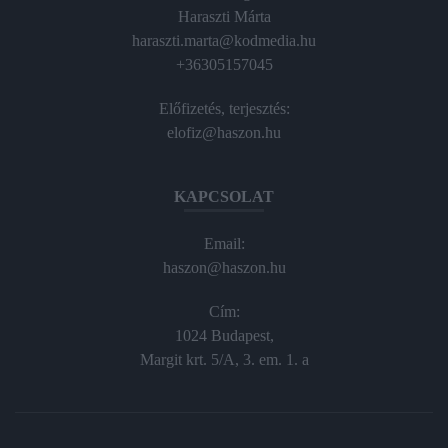
Haraszti Márta
haraszti.marta@kodmedia.hu
+36305157045
Előfizetés, terjesztés:
elofiz@haszon.hu
KAPCSOLAT
Email:
haszon@haszon.hu
Cím:
1024 Budapest,
Margit krt. 5/A, 3. em. 1. a