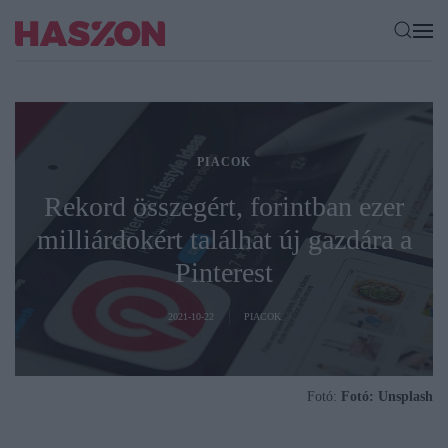
PIACOK
Rekord összegért, forintban ezer
milliárdokért találhat új gazdára a
Pinterest
2021-10-22
PIACOK
Fotó:
Fotó: Unsplash