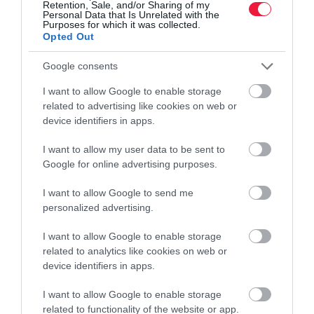
Retention, Sale, and/or Sharing of my
Personal Data that Is Unrelated with the
Purposes for which it was collected.
Opted Out
Google consents
PIACOK
I want to allow Google to enable storage
Több mint fél évszázad után bezárt a Balaton
related to advertising like cookies on web or
legendás üzeme
device identifiers in apps.
I want to allow my user data to be sent to
Egykor teherautók álltak sorban Balatonbogláron, hogy
Google for online advertising purposes.
mindenfelé az országban – és még azon túl is – szétszórják az itt
készült italokat. Napjainkban azonban már csak a csend uralja a
I want to allow Google to send me
BB üzemét…
personalized advertising.
I want to allow Google to enable storage
related to analytics like cookies on web or
device identifiers in apps.
I want to allow Google to enable storage
related to functionality of the website or app.