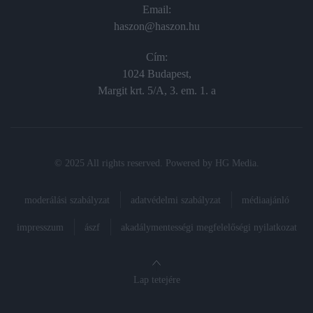
Email:
haszon@haszon.hu
Cím:
1024 Budapest,
Margit krt. 5/A, 3. em. 1. a
© 2025 All rights reserved. Powered by
HG Media
.
moderálási szabályzat
adatvédelmi szabályzat
médiaajánló
impresszum
ászf
akadálymentességi megfelelőségi nyilatkozat
Lap tetejére