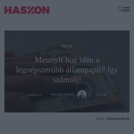
PÉNZ
Mennyit hoz idén a
legnépszerűbb állampapír? Így
számolj!
MOLNÁR JÁNOS
2026-01-14
PIACOK
Fotó:
Shutterstock