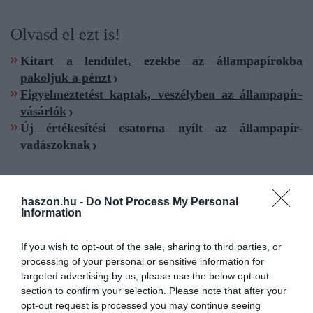
Olvasd el ezt is!
Kitart a lendület, ezekbe az állampapírokba
pakoljuk a pénzt
Figyelmeztetést kaptak, veszélyben az állampapír-
vásárlók
Új értékesítési csatorna nyílt az állampapír-
vadászoknak
haszon.hu -
Do Not Process My Personal
Information
állampapír
prémium
pmáp
infláció
kamat
If you wish to opt-out of the sale, sharing to third parties, or
hozam
processing of your personal or sensitive information for
targeted advertising by us, please use the below opt-out
section to confirm your selection. Please note that after your
opt-out request is processed you may continue seeing