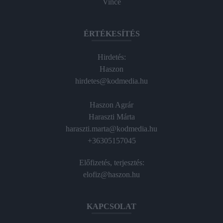
Vince
ÉRTÉKESÍTÉS
Hirdetés:
Haszon
hirdetes@kodmedia.hu
Haszon Agrár
Haraszti Márta
haraszti.marta@kodmedia.hu
+36305157045
Előfizetés, terjesztés:
elofiz@haszon.hu
KAPCSOLAT