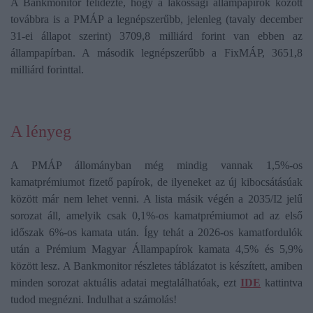
A Bankmonitor felidézte, hogy a lakossági állampapírok között
továbbra is a PMÁP a legnépszerűbb, jelenleg (tavaly december
31-ei állapot szerint) 3709,8 milliárd forint van ebben az
állampapírban. A második legnépszerűbb a FixMÁP, 3651,8
milliárd forinttal.
A lényeg
A PMÁP állományban még mindig vannak 1,5%-os
kamatprémiumot fizető papírok, de ilyeneket az új kibocsátásúak
között már nem lehet venni. A lista másik végén a 2035/I2 jelű
sorozat áll, amelyik csak 0,1%-os kamatprémiumot ad az első
időszak 6%-os kamata után. Így tehát a 2026-os kamatfordulók
után a Prémium Magyar Állampapírok kamata 4,5% és 5,9%
között lesz. A Bankmonitor részletes táblázatot is készített, amiben
minden sorozat aktuális adatai megtalálhatóak, ezt
IDE
kattintva
tudod megnézni. Indulhat a számolás!