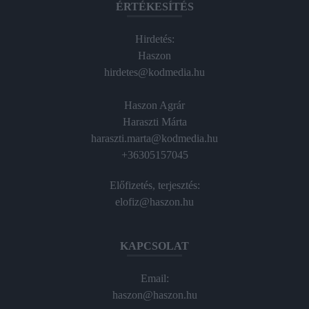
ÉRTÉKESÍTÉS
Hirdetés:
Haszon
hirdetes@kodmedia.hu
Haszon Agrár
Haraszti Márta
haraszti.marta@kodmedia.hu
+36305157045
Előfizetés, terjesztés:
elofiz@haszon.hu
KAPCSOLAT
Email:
haszon@haszon.hu