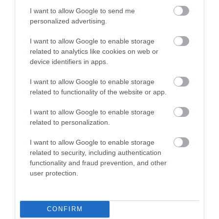
I want to allow Google to send me
personalized advertising.
MUNKA
I want to allow Google to enable storage
related to analytics like cookies on web or
Mégsem lesz újabb létszámleépítés a Dunai
device identifiers in apps.
Vasműben
I want to allow Google to enable storage
Visszavonta a korábban bejelentett, csoportos létszámleépítésre
related to functionality of the website or app.
vonatkozó szándékát a Dunai Vasmű energiaellátását biztosító cég
I want to allow Google to enable storage
felszámolója – erről tájékoztatta a Telexet Magyar Zoltán, a…
related to personalization.
I want to allow Google to enable storage
related to security, including authentication
functionality and fraud prevention, and other
user protection.
CONFIRM