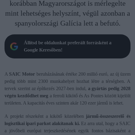
korábban Magyarországot is mérlegelte
mint lehetséges helyszínt, végül azonban a
spanyolországi Galícia lett a befutó.
Állítsd be oldalunkat preferált forrásként a
Google Keresőben!
A
SAIC Motor
beruházásának értéke 200 millió euró, az új üzem
pedig több mint 2300 munkahelyet hozhat létre a térségben. A
tervek szerint az építkezés 2027-ben indul,
a gyártás pedig 2028
végén kezdődhet meg
a ferroli kikötő és As Pontes között kijelölt
területen. A kapacitás éves szinten akár 120 ezer jármű is lehet.
A projekt részeként a kikötő közelében
jármű-összeszerelő és
logisztikai ipari parkot alakítanak ki.
Ez arra utal, hogy a SAIC
a jövőbeli európai terjeszkedésének egyik fontos bázisaként a