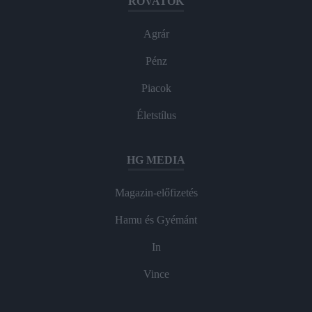
ROVATOK
Agrár
Pénz
Piacok
Életstílus
HG MEDIA
Magazin-előfizetés
Hamu és Gyémánt
In
Vince