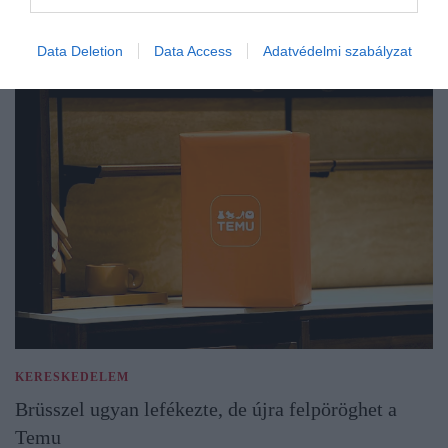
Data Deletion
Data Access
Adatvédelmi szabályzat
KERESKEDELEM
Brüsszel ugyan lefékezte, de újra felpöröghet a
Temu