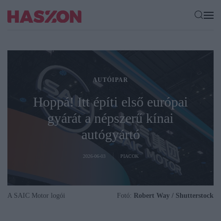
AUTÓIPAR
Hoppá! Itt építi első európai
gyárát a népszerű kínai
autógyártó
2026-06-03
PIACOK
A SAIC Motor logói
Fotó:
Robert Way / Shutterstock