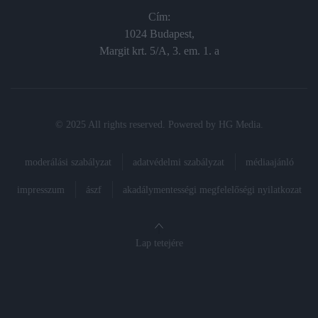
Cím:
1024 Budapest,
Margit krt. 5/A, 3. em. 1. a
© 2025 All rights reserved. Powered by
HG Media
.
moderálási szabályzat
adatvédelmi szabályzat
médiaajánló
impresszum
ászf
akadálymentességi megfelelőségi nyilatkozat
Lap tetejére