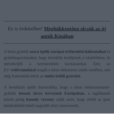
Ez is érdekelhet!
Meghökkentően olcsók az új
autók Kínában
A kínai gyártók
sorra építik európai értékesítési hálózataikat
és
gyártókapacitásaikat, hogy közelebb kerüljenek a vásárlókhoz, és
mérsékeljék a kereskedelmi kockázatokat. Erre az
EU
védővámokkal
reagált a kínai elektromos autók esetében, ami
még fontosabbá teheti az
unión belüli gyártást.
A beruházás újabb bizonyítéka, hogy a kínai elektromosautó-
gyártók
hosszú távra terveznek Európában
, a tagállamok
között pedig
komoly verseny
zajlik azért, hogy ebből az ipari
átalakulásból minél nagyobb részt szerezzenek.