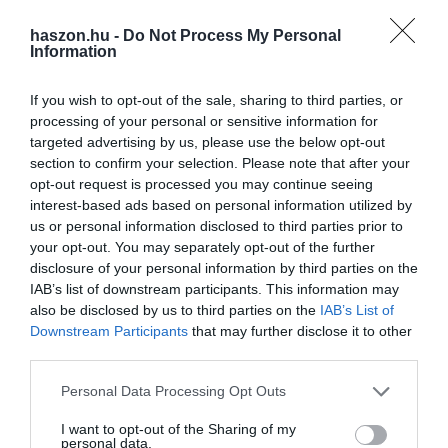
haszon.hu -
Do Not Process My Personal
Information
Olvasd el ezt is!
If you wish to opt-out of the sale, sharing to third parties, or
Kis tételeknél is jön a nagy ráfizetés a Kínából
processing of your personal or sensitive information for
rendelt árukra
targeted advertising by us, please use the below opt-out
Ő a legtöbbet kereső női menedzser az autóiparban
section to confirm your selection. Please note that after your
opt-out request is processed you may continue seeing
interest-based ads based on personal information utilized by
A BYD veri a Teslát: ezek a legkapósabb új e-autók
us or personal information disclosed to third parties prior to
most
your opt-out. You may separately opt-out of the further
disclosure of your personal information by third parties on the
IAB’s list of downstream participants. This information may
autóipar
kína
spanyolország
gyár
also be disclosed by us to third parties on the
IAB’s List of
Downstream Participants
that may further disclose it to other
elektromos autó
európa
autógyártás
third parties.
Please note that this website/app uses one or more Google
Personal Data Processing Opt Outs
services and may gather and store information including but
not limited to your visit or usage behaviour. You may click to
I want to opt-out of the Sharing of my
personal data.