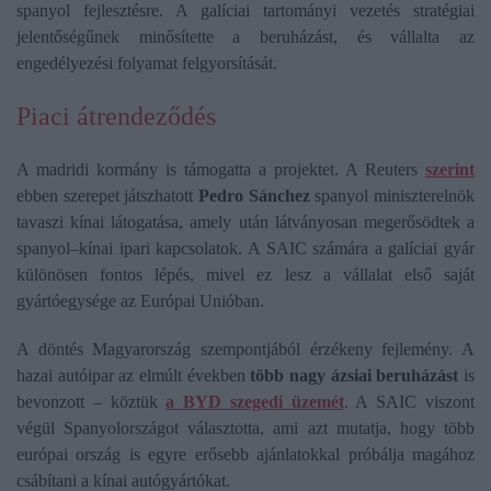
spanyol fejlesztésre. A galíciai tartományi vezetés stratégiai
jelentőségűnek minősítette a beruházást, és vállalta az
engedélyezési folyamat felgyorsítását.
Piaci átrendeződés
A madridi kormány is támogatta a projektet. A Reuters
szerint
ebben szerepet játszhatott
Pedro Sánchez
spanyol miniszterelnök
tavaszi kínai látogatása, amely után látványosan megerősödtek a
spanyol–kínai ipari kapcsolatok. A SAIC számára a galíciai gyár
különösen fontos lépés, mivel ez lesz a vállalat első saját
gyártóegysége az Európai Unióban.
A döntés Magyarország szempontjából érzékeny fejlemény. A
hazai autóipar az elmúlt években
több nagy ázsiai beruházást
is
bevonzott – köztük
a BYD szegedi üzemét
. A SAIC viszont
végül Spanyolországot választotta, ami azt mutatja, hogy több
európai ország is egyre erősebb ajánlatokkal próbálja magához
csábítani a kínai autógyártókat.