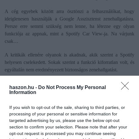
A cég egyebek között arra ösztönzi a felhasználókat, hogy
ideiglenesen használják a Google Asszisztenst zenehallgatásra.
Persze erre semmi szükség nem lenne, ha létezne egy olyan
funkciója az appnak, mint a Spotify Car View-ja. Na várjunk
csak…
A kritikák ellenére olyanok is akadnak, akik szerint a Spotify
helyesen cselekedett. Sokak szerint a funkció kiforratlan volt, és
egyáltalán nem eredményezett biztonságos zenehallgatást.
Mindenesetre a vállaltnak sietnie kell, ha nem akarja, hogy a
haszon.hu -
Do Not Process My Personal
felhasználók átpártoljanak egy másik zenei apphoz, ugyanis
Information
minden bizonnyal kevesen döntenek majd a Car Thing vásárlása
mellett.
If you wish to opt-out of the sale, sharing to third parties, or
processing of your personal or sensitive information for
targeted advertising by us, please use the below opt-out
spotify
zeneipar
megszüntetés
section to confirm your selection. Please note that after your
opt-out request is processed you may continue seeing