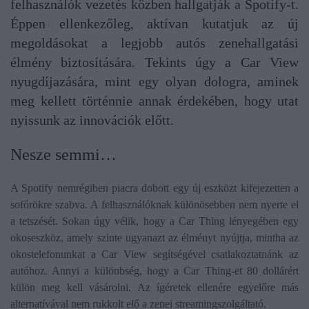
felhasználók vezetés közben hallgatják a Spotify-t.
Éppen ellenkezőleg, aktívan kutatjuk az új
megoldásokat a legjobb autós zenehallgatási
élmény biztosítására. Tekints úgy a Car View
nyugdíjazására, mint egy olyan dologra, aminek
meg kellett történnie annak érdekében, hogy utat
nyissunk az innovációk előtt.
Nesze semmi…
A Spotify nemrégiben piacra dobott egy új eszközt kifejezetten a
sofőrökre szabva. A felhasználóknak különösebben nem nyerte el
a tetszését. Sokan úgy vélik, hogy a Car Thing lényegében egy
okoseszköz, amely szinte ugyanazt az élményt nyújtja, mintha az
okostelefonunkat a Car View segítségével csatlakoztatnánk az
autóhoz. Annyi a különbség, hogy a Car Thing-et 80 dollárért
külön meg kell vásárolni. Az ígéretek ellenére egyelőre más
alternatívával nem rukkolt elő a zenei streamingszolgáltató.