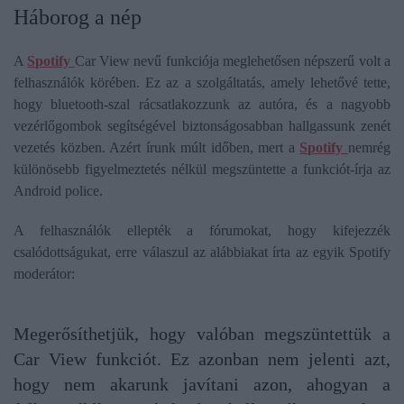
Háborog a nép
A
Spotify
Car View nevű funkciója meglehetősen népszerű volt a
felhasználók körében. Ez az a szolgáltatás, amely lehetővé tette,
hogy bluetooth-szal rácsatlakozzunk az autóra, és a nagyobb
vezérlőgombok segítségével biztonságosabban hallgassunk zenét
vezetés közben. Azért írunk múlt időben, mert a
Spotify
nemrég
különösebb figyelmeztetés nélkül megszüntette a funkciót-írja az
Android police.
A felhasználók ellepték a fórumokat, hogy kifejezzék
csalódottságukat, erre válaszul az alábbiakat írta az egyik Spotify
moderátor:
Megerősíthetjük, hogy valóban megszüntettük a
Car View funkciót. Ez azonban nem jelenti azt,
hogy nem akarunk javítani azon, ahogyan a