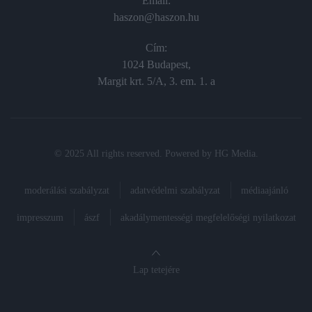
Email:
haszon@haszon.hu
Cím:
1024 Budapest,
Margit krt. 5/A, 3. em. 1. a
© 2025 All rights reserved. Powered by
HG Media
.
moderálási szabályzat
adatvédelmi szabályzat
médiaajánló
impresszum
ászf
akadálymentességi megfelelőségi nyilatkozat
Lap tetejére