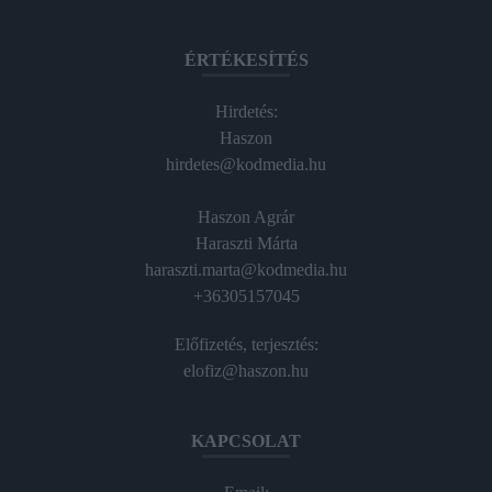
ÉRTÉKESÍTÉS
Hirdetés:
Haszon
hirdetes@kodmedia.hu
Haszon Agrár
Haraszti Márta
haraszti.marta@kodmedia.hu
+36305157045
Előfizetés, terjesztés:
elofiz@haszon.hu
KAPCSOLAT