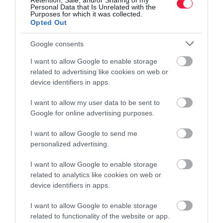
Retention, Sale, and/or Sharing of my
Personal Data that Is Unrelated with the
Purposes for which it was collected.
Opted Out
Google consents
I want to allow Google to enable storage
related to advertising like cookies on web or
ÜZEMANYAG
device identifiers in apps.
Nagyot ugranak szerdától az üzemanyagárak
I want to allow my user data to be sent to
Google for online advertising purposes.
Jelentősen emelkednek az üzemanyagok nagykereskedelmi árai
szerdán. A 95-ös benzin bruttó 14 forinttal, a gázolaj pedig bruttó
I want to allow Google to send me
7 forinttal kerül többe – írja a holtankoljak.hu szakportál. Ha a…
personalized advertising.
I want to allow Google to enable storage
related to analytics like cookies on web or
device identifiers in apps.
I want to allow Google to enable storage
related to functionality of the website or app.