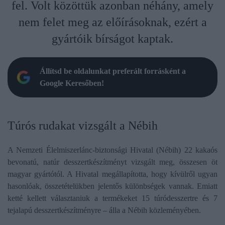
fel. Volt közöttük azonban néhány, amely
nem felet meg az előírásoknak, ezért a
gyártóik bírságot kaptak.
Állítsd be oldalunkat preferált forrásként a
Google Keresőben!
Túrós rudakat vizsgált a Nébih
A Nemzeti Élelmiszerlánc-biztonsági Hivatal (Nébih) 22 kakaós
bevonatú, natúr desszertkészítményt vizsgált meg, összesen öt
magyar gyártótól. A Hivatal megállapította, hogy kívülről ugyan
hasonlóak, összetételükben jelentős különbségek vannak. Emiatt
ketté kellett választaniuk a termékeket 15 túródesszertre és 7
tejalapú desszertkészítményre – álla a Nébih közleményében.