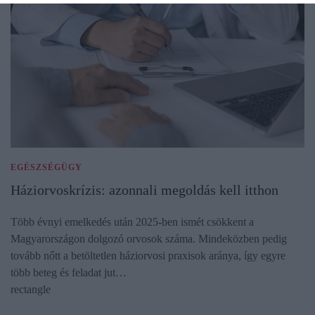
EGÉSZSÉGÜGY
Háziorvoskrízis: azonnali megoldás kell itthon
Több évnyi emelkedés után 2025-ben ismét csökkent a
Magyarországon dolgozó orvosok száma. Mindeközben pedig
tovább nőtt a betöltetlen háziorvosi praxisok aránya, így egyre
több beteg és feladat jut…
rectangle