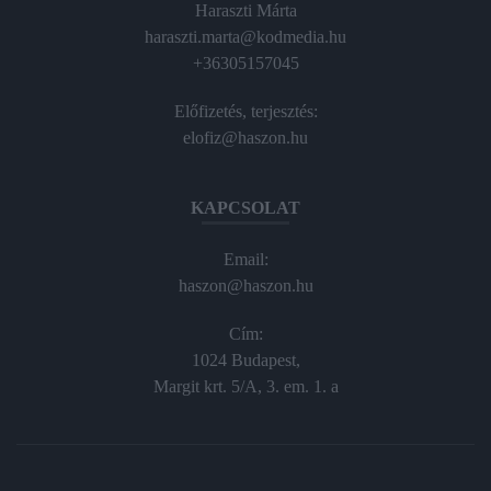
Haraszti Márta
haraszti.marta@kodmedia.hu
+36305157045
Előfizetés, terjesztés:
elofiz@haszon.hu
KAPCSOLAT
Email:
haszon@haszon.hu
Cím:
1024 Budapest,
Margit krt. 5/A, 3. em. 1. a