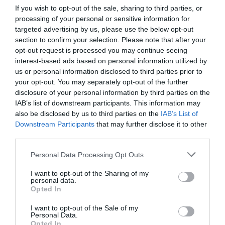
teszteredményéről is beszámoltunk.
EBBEN
a cikkünkben az
If you wish to opt-out of the sale, sharing to third parties, or
általuk legjobbnak tartott ételízesítőket mutattuk be,
EBBEN
processing of your personal or sensitive information for
pedig a legkedveltebb itthon kapható tálcás gombatermékeket
targeted advertising by us, please use the below opt-out
section to confirm your selection. Please note that after your
vizsgáltuk meg. Ha pedig valaki kertészkedni is szeret, érdemes
opt-out request is processed you may continue seeing
elolvasnia
EZT
az írásunkat, amelyben a cseresznye- és
interest-based ads based on personal information utilized by
koktélparadicsom-vetőmagtermékeket listázta a Nébih.
us or personal information disclosed to third parties prior to
your opt-out. You may separately opt-out of the further
disclosure of your personal information by third parties on the
rudi
desszert
szupermenta
teszt
nébih
IAB’s list of downstream participants. This information may
also be disclosed by us to third parties on the
IAB’s List of
Downstream Participants
that may further disclose it to other
third parties.
Please note that this website/app uses one or more Google
Personal Data Processing Opt Outs
services and may gather and store information including but
not limited to your visit or usage behaviour. You may click to
I want to opt-out of the Sharing of my
personal data.
grant or deny consent to Google and its third-party tags to
Opted In
use your data for below specified purposes in below Google
consent section.
I want to opt-out of the Sale of my
Personal Data.
Opted In