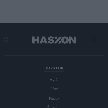
ROVATOK
Agrár
Pénz
Piacok
Életstílus