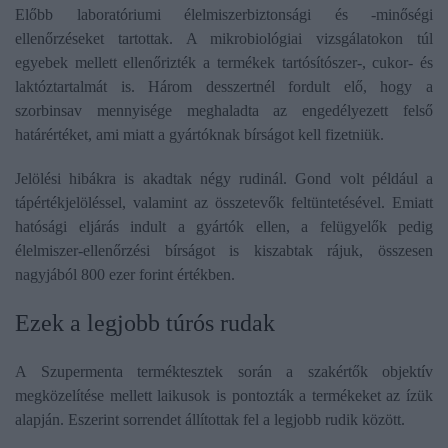
Előbb laboratóriumi élelmiszerbiztonsági és -minőségi
ellenőrzéseket tartottak. A mikrobiológiai vizsgálatokon túl
egyebek mellett ellenőrizték a termékek tartósítószer-, cukor- és
laktóztartalmát is. Három desszertnél fordult elő, hogy a
szorbinsav mennyisége meghaladta az engedélyezett felső
határértéket, ami miatt a gyártóknak bírságot kell fizetniük.
Jelölési hibákra is akadtak négy rudinál. Gond volt például a
tápértékjelöléssel, valamint az összetevők feltüntetésével. Emiatt
hatósági eljárás indult a gyártók ellen, a felügyelők pedig
élelmiszer-ellenőrzési bírságot is kiszabtak rájuk, összesen
nagyjából 800 ezer forint értékben.
Ezek a legjobb túrós rudak
A Szupermenta terméktesztek során a szakértők objektív
megközelítése mellett laikusok is pontozták a termékeket az ízük
alapján. Eszerint sorrendet állítottak fel a legjobb rudik között.