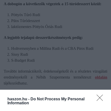
A dobogón a következők végeztek a 15 túródesszert közül:
Pöttyös Túró Rudi
Pilos Túródesszert
laktózmentes Pöttyös Óriás Rudi
A legjobb tejalapú desszertkészítmények pedig:
Holtversenyben a Milfina Rudi és a CBA Piros Rudi
Sissy Rudi
S-Budget Rudi
További információkról, érdekességekről és a részletes vizsgálati
eredményekről a Nébih Szupermenta termékteszt
oldalán
tájékozódhatsz.
Korábbi tesztek
haszon.hu -
Do Not Process My Personal
Information
Az előző hónapokban a Hivatal több Szupermenta