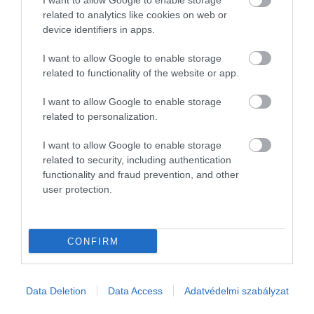
I want to allow Google to enable storage
related to analytics like cookies on web or
device identifiers in apps.
Szerdán a benzin és a gázolaj nagykereskedelmi ára is változik. A
benzin esetében bruttó 3 forinttal csökken a beszerzési ár, a
I want to allow Google to enable storage
gázolaj ára viszont bruttó 5 forinttal emelkedik, írja a…
related to functionality of the website or app.
I want to allow Google to enable storage
related to personalization.
I want to allow Google to enable storage
related to security, including authentication
functionality and fraud prevention, and other
user protection.
CONFIRM
Data Deletion
Data Access
Adatvédelmi szabályzat