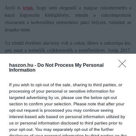
Arról is
írtuk
, hogy nem elegendő a magyar cukortermelés a
hazai fogyasztás kielégítésére, miután a cukorimportunk
visszaesett a kedvezőtlen nemzetközi piaci helyzet, valamint az
ársapka miatt.
Az elmúlt években alacsony volt a cukor, illetve a cukorrépa ára,
ami miatt a termelők csökkentették a termőterületet. Amíg 2017-
ben 15 500 hektáron termesztettek nálunk cukorrépát, addig
tavaly csak 10 500 hektáron, napjainkban pedig 8600 hektáron. A
haszon.hu -
Do Not Process My Personal
Information
helyzetet súlyosbította az aszály, így az idén egyébként sem
számíthatunk jó cukorrépatermésre. Pedig, ha kevés lesz a
If you wish to opt-out of the sale, sharing to third parties, or
cukorrépa, az a cukor árának az emelkedéséhez vezethet.
processing of your personal or sensitive information for
targeted advertising by us, please use the below opt-out
section to confirm your selection. Please note that after your
Magyarországon nagyjából évi 300 ezer tonna
opt-out request is processed you may continue seeing
cukor fogy. A hazai termelés azonban 80 ezer tonna
interest-based ads based on personal information utilized by
us or personal information disclosed to third parties prior to
volt tavaly, idén pedig 60 ezerre mérséklődhet.
your opt-out. You may separately opt-out of the further
Várhatóan a cukorfogyasztás negyedét sem tudja
disclosure of your personal information by third parties on the