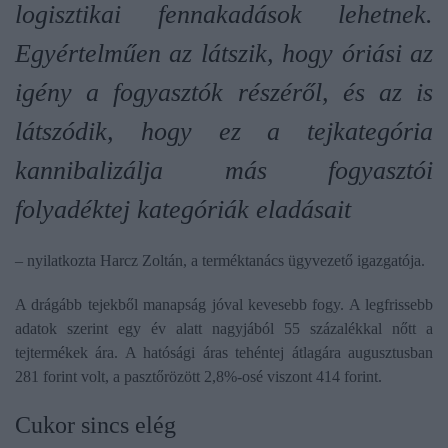
logisztikai fennakadások lehetnek.
Egyértelműen az látszik, hogy óriási az
igény a fogyasztók részéről, és az is
látszódik, hogy ez a tejkategória
kannibalizálja más fogyasztói
folyadéktej kategóriák eladásait
– nyilatkozta Harcz Zoltán, a terméktanács ügyvezető igazgatója.
A drágább tejekből manapság jóval kevesebb fogy. A legfrissebb
adatok szerint egy év alatt nagyjából 55 százalékkal nőtt a
tejtermékek ára. A hatósági áras tehéntej átlagára augusztusban
281 forint volt, a pasztőrözött 2,8%-osé viszont 414 forint.
Cukor sincs elég