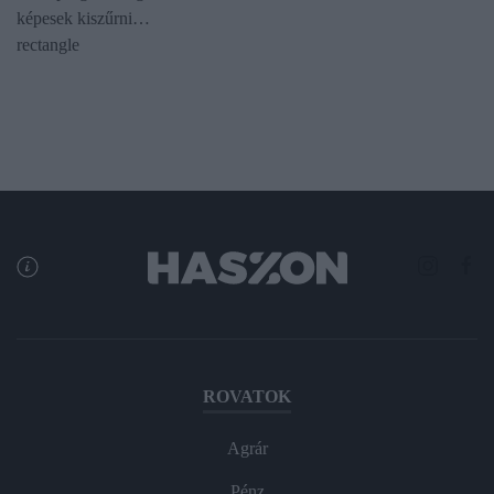
képesek kiszűrni…
rectangle
ROVATOK
Agrár
Pénz