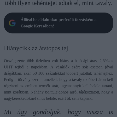
több ilyen tehéntejet adtak el, mint tavaly.
Állítsd be oldalunkat preferált forrásként a
Google Keresőben!
Hiánycikk az árstopos tej
Országszerte több üzletben volt hiány a hatósági áras, 2,8%-os
UHT tejből a napokban. A vásárlók ezért sok esetben jóval
drágábban, akár 50-100 százalékkal többért jutottak tehéntejhez.
Pedig a törvény szerint amellett, hogy a tavaly októberi áron kell
rögzíteni az említett termék árát, ugyanannyit kell belőle tartani,
mint korábban. Néhány bolttulajdonos arról tájékoztatott, hogy a
nagykereskedőknél sincs belőle, ezért ők sem kapnak.
Mi úgy gondoljuk, hogy vissza is