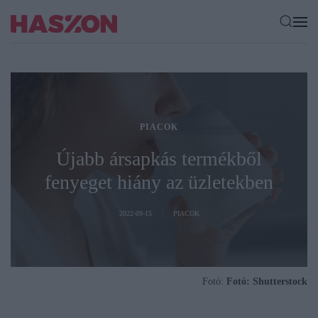
PIACOK
Újabb ársapkás termékből
fenyeget hiány az üzletekben
2022-09-15
PIACOK
Fotó:
Fotó: Shutterstock