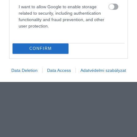
Fontos változás élesedett a nemzetközi
I want to allow Google to enable storage
related to security, including authentication
fuvarozásban
functionality and fraud prevention, and other
user protection.
Július 1-jétől a 2,5 tonna feletti, legfeljebb 3,5 tonnás, díj
ellenében végzett nemzetközi áruszállításban vagy kabotázsban
használt könnyű haszongépjárművekre is kiterjednek az
CONFIRM
intelligens…
Data Deletion
Data Access
Adatvédelmi szabályzat