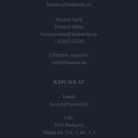
hirdetes@kodmedia.hu
Haszon Agrár
Haraszti Márta
haraszti.marta@kodmedia.hu
+36305157045
Előfizetés, terjesztés:
elofiz@haszon.hu
KAPCSOLAT
Email:
haszon@haszon.hu
Cím:
1024 Budapest,
Margit krt. 5/A, 3. em. 1. a