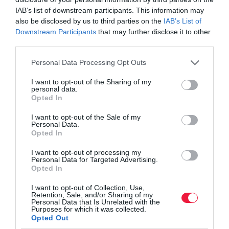
előállítani 2022-ben hazánk cukoripara.
IAB’s list of downstream participants. This information may
also be disclosed by us to third parties on the
IAB’s List of
Emellett az egész kontinens cukorhiánnyal küzdött már tavaly is,
Downstream Participants
that may further disclose it to other
third parties.
és előreláthatólag jövőre sem lesz elég cukor. Továbbá Európán
kívül is csökken a kínálat, emelkednek az árak, nőnek a szállítási
Please note that this website/app uses one or more Google
Personal Data Processing Opt Outs
költségek, valamint az ellátási láncok is szakadoznak. Emellett a
services and may gather and store information including but
kilós kristálycukor alacsony hatósági ára sem kedvez a
not limited to your visit or usage behaviour. You may click to
I want to opt-out of the Sharing of my
personal data.
grant or deny consent to Google and its third-party tags to
behozatalnak.
Opted In
use your data for below specified purposes in below Google
consent section.
I want to opt-out of the Sale of my
Personal Data.
tej
cukor
hiány
hatósági ár
ársapka
Opted In
I want to opt-out of processing my
Personal Data for Targeted Advertising.
Opted In
I want to opt-out of Collection, Use,
Retention, Sale, and/or Sharing of my
Personal Data that Is Unrelated with the
Purposes for which it was collected.
Opted Out