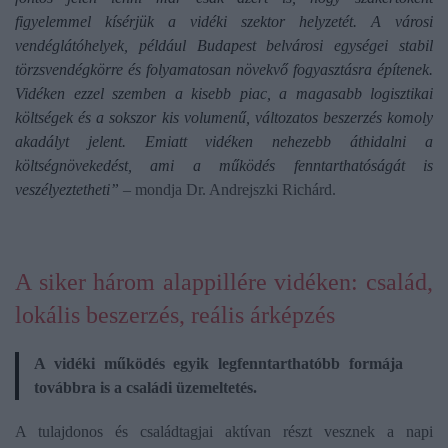
figyelemmel kísérjük a vidéki szektor helyzetét. A városi
vendéglátóhelyek, például Budapest belvárosi egységei stabil
törzsvendégkörre és folyamatosan növekvő fogyasztásra építenek.
Vidéken ezzel szemben a kisebb piac, a magasabb logisztikai
költségek és a sokszor kis volumenű, változatos beszerzés komoly
akadályt jelent. Emiatt vidéken nehezebb áthidalni a
költségnövekedést, ami a működés fenntarthatóságát is
veszélyeztetheti”
– mondja Dr. Andrejszki Richárd.
A siker három alappillére vidéken: család,
lokális beszerzés, reális árképzés
A vidéki működés egyik legfenntarthatóbb formája
továbbra is a családi üzemeltetés.
A tulajdonos és családtagjai aktívan részt vesznek a napi