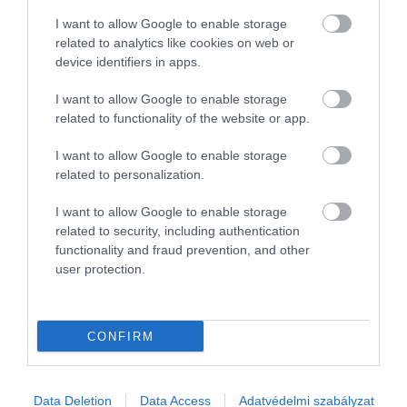
záloga.
I want to allow Google to enable storage
related to analytics like cookies on web or
„Egy kis étterem, amely felelősen és a helyi termelőkkel
device identifiers in apps.
együttműködve szerzi be az alapanyagokat, nagyobb bizalmat kelt
a vendégek körében. Ez hosszú távon pénzügyileg is fenntartható,
I want to allow Google to enable storage
related to functionality of the website or app.
és elkötelezett vendégkört eredményez”
– zárja gondolatait Dr.
Andrejszki Richárd.
I want to allow Google to enable storage
related to personalization.
I want to allow Google to enable storage
related to security, including authentication
functionality and fraud prevention, and other
családi vállalkozás
vidék
szakember
vendéglátás
user protection.
CONFIRM
Data Deletion
Data Access
Adatvédelmi szabályzat