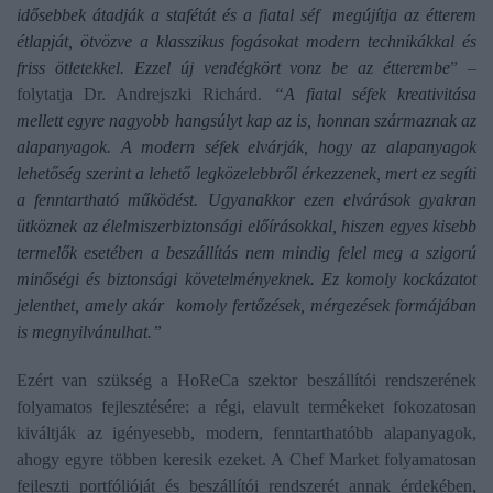
idősebbek átadják a stafétát és a fiatal séf megújítja az étterem
étlapját, ötvözve a klasszikus fogásokat modern technikákkal és
friss ötletekkel. Ezzel új vendégkört vonz be az étterembe
” –
folytatja Dr. Andrejszki Richárd.
“A fiatal séfek kreativitása
mellett egyre nagyobb hangsúlyt kap az is, honnan származnak az
alapanyagok. A modern séfek elvárják, hogy az alapanyagok
lehetőség szerint a lehető legközelebbről érkezzenek, mert ez segíti
a fenntartható működést. Ugyanakkor ezen elvárások gyakran
ütköznek az élelmiszerbiztonsági előírásokkal, hiszen egyes kisebb
termelők esetében a beszállítás nem mindig felel meg a szigorú
minőségi és biztonsági követelményeknek. Ez komoly kockázatot
jelenthet, amely akár komoly fertőzések, mérgezések formájában
is megnyilvánulhat.”
Ezért van szükség a HoReCa szektor beszállítói rendszerének
folyamatos fejlesztésére: a régi, elavult termékeket fokozatosan
kiváltják az igényesebb, modern, fenntarthatóbb alapanyagok,
ahogy egyre többen keresik ezeket. A Chef Market folyamatosan
fejleszti portfólióját és beszállítói rendszerét annak érdekében,