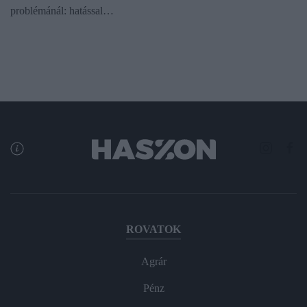
problémánál: hatással…
ROVATOK
Agrár
Pénz