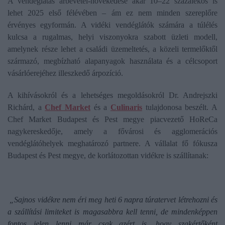
A vendéglátás árbevétel-növekedése akár 10–22 százalékos is
lehet 2025 első félévében – ám ez nem minden szereplőre
érvényes egyformán. A vidéki vendéglátók számára a túlélés
kulcsa a rugalmas, helyi viszonyokra szabott üzleti modell,
amelynek része lehet a családi üzemeltetés, a közeli termelőktől
származó, megbízható alapanyagok használata és a célcsoport
vásárlóerejéhez illeszkedő árpozíció.
A kihívásokról és a lehetséges megoldásokról Dr. Andrejszki
Richárd, a
Chef Market
és a
Culinaris
tulajdonosa beszélt. A
Chef Market Budapest és Pest megye piacvezető HoReCa
nagykereskedője, amely a fővárosi és agglomerációs
vendéglátóhelyek meghatározó partnere. A vállalat fő fókusza
Budapest és Pest megye, de korlátozottan vidékre is szállítanak:
„Sajnos vidékre nem éri meg heti 6 napra túratervet létrehozni és
a szállítási limiteket is magasabbra kell tenni, de mindenképpen
fontos jelen lenni már csak azért is, hogy szakértőként