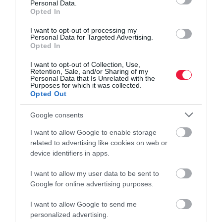
Personal Data.
eladni. A lokális tényezőket nagyon komolyan meg kell fontolni és
Opted In
az adott lokációhoz kell igazítani a szolgáltatást és az árat. A cél
mindig az, hogy egy minél szélesebb, stabilabb, belföldi fogyasztói
I want to opt-out of processing my
Personal Data for Targeted Advertising.
réteget érjenek el a vidéken üzemelő helyek.”
Opted In
A jövő vidéken is épülhet
I want to opt-out of Collection, Use,
Retention, Sale, and/or Sharing of my
Personal Data that Is Unrelated with the
Purposes for which it was collected.
A belföldi turizmus erősödése – ha megfelelő szolgáltatási szinttel
Opted Out
társul – stabil alapot adhat a vidéki vendéglátásnak. Dr. Andrejszki
Richárd a beszélgetés során arra is rámutatott, hogy a magyar
Google consents
vendéglátóknak vonzóbbá kell tenniük a hazai célpontokat, hogy
I want to allow Google to enable storage
elkerüljék a külföldi alternatívák (pl. Szlovénia, Horvátország,
related to advertising like cookies on web or
Ausztria, Románia) irányába történő elvándorlást. Ez különösen
device identifiers in apps.
fontos a vidéki turizmus szempontjából, ahol a városi pihenés
mellett a „vidéki kikapcsolódás” erős piaci potenciált jelenthet,
I want to allow my user data to be sent to
amennyiben a helyi szolgáltatások megfelelően pozícionáltak.
Google for online advertising purposes.
Azok az egységek fognak profitot termelni, amelyek helyi
I want to allow Google to send me
alapanyagokkal dolgoznak, családi modellre építenek és reálisan
personalized advertising.
pozícionálnak. Csak ez tud lenni a hosszú távú versenyképesség