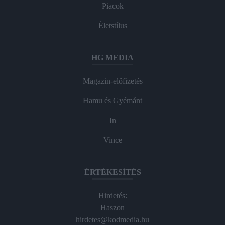
Piacok
Életstílus
HG MEDIA
Magazin-előfizetés
Hamu és Gyémánt
In
Vince
ÉRTÉKESÍTÉS
Hirdetés:
Haszon
hirdetes@kodmedia.hu