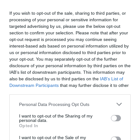
Míg a fővárosban a külföldi turisták magasabb költési szintje
If you wish to opt-out of the sale, sharing to third parties, or
lehetővé teszi a prémium árazást, vidéken más a képlet.
processing of your personal or sensitive information for
targeted advertising by us, please use the below opt-out
„A vidéki vendéglátóhelyek esetében a profit alapját a hazai
section to confirm your selection. Please note that after your
vendégek, a belföldi turizmus adja. Mivel a magyar turisták
opt-out request is processed you may continue seeing
fogyasztói kosara és a szórakozásra szánt összeg korlátozott, ezért
interest-based ads based on personal information utilized by
a vidéki gasztroegységek nehezebb helyzetben vannak. Vidéken
us or personal information disclosed to third parties prior to
your opt-out. You may separately opt-out of the further
egy olyan étterem, amely Michelin- vagy Bib Gourmand-
disclosure of your personal information by third parties on the
minősítéssel rendelkezik, a helyi piac igényeihez igazítva jól
IAB’s list of downstream participants. This information may
működtethető, de csak akkor, ha a magyar vendégek által való
also be disclosed by us to third parties on the
IAB’s List of
foglaltság már önmagában biztosítja a folyamatos profitot”
–
Downstream Participants
that may further disclose it to other
folytatja okfejtését Dr. Andrejszki Richárd. – “
A profit
third parties.
"matematikája" abból adódik, hogy illeszkedni kell a célcsoport
Please note that this website/app uses one or more Google
Personal Data Processing Opt Outs
vásárlóerejéhez. Míg a belvárosi éttermek a külföldi, devizában
services and may gather and store information including but
fizető vendégeket és a magasabb pénztárcájú budapesti
not limited to your visit or usage behaviour. You may click to
I want to opt-out of the Sharing of my
közösséget célozzák meg, addig vidéken, a magyar turisták
personal data.
grant or deny consent to Google and its third-party tags to
Opted In
körében az áraknak a fogyasztói kosárhoz kell igazodniuk.
use your data for below specified purposes in below Google
Vidéken egy 80 ezer forintos vacsorát egyszerűen nehezebb
consent section.
I want to opt-out of the Sale of my