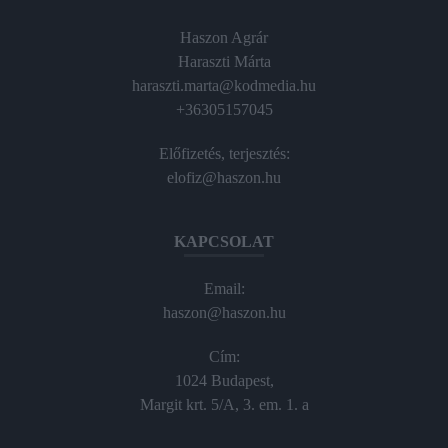
Haszon Agrár
Haraszti Márta
haraszti.marta@kodmedia.hu
+36305157045
Előfizetés, terjesztés:
elofiz@haszon.hu
KAPCSOLAT
Email:
haszon@haszon.hu
Cím:
1024 Budapest,
Margit krt. 5/A, 3. em. 1. a