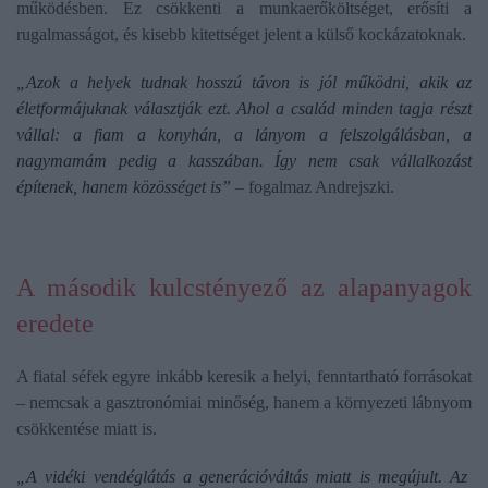
működésben. Ez csökkenti a munkaerőköltséget, erősíti a
rugalmasságot, és kisebb kitettséget jelent a külső kockázatoknak.
„Azok a helyek tudnak hosszú távon is jól működni, akik az
életformájuknak választják ezt. Ahol a család minden tagja részt
vállal: a fiam a konyhán, a lányom a felszolgálásban, a
nagymamám pedig a kasszában. Így nem csak vállalkozást
építenek, hanem közösséget is”
– fogalmaz Andrejszki.
A második kulcstényező az alapanyagok
eredete
A fiatal séfek egyre inkább keresik a helyi, fenntartható forrásokat
– nemcsak a gasztronómiai minőség, hanem a környezeti lábnyom
csökkentése miatt is.
„A vidéki vendéglátás a generációváltás miatt is megújult. Az