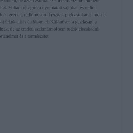
szültem, de aztán zsurnaliszta lettem. Szinte mindent
het. Voltam újságíró a nyomtatott sajtóban és online
ek és vezetek rádióműsort, készítek podcastokat és most a
i feladatait is én látom el. Különösen a gazdaság, a
nek, de az eredeti szakmámtól sem tudok elszakadni.
rténelmet és a természetet.