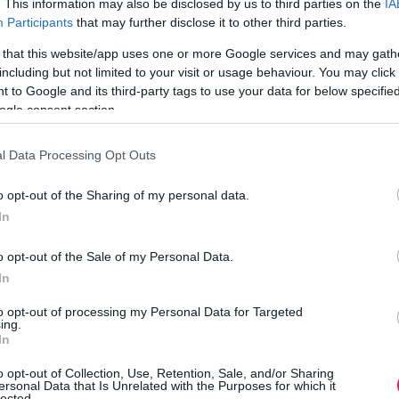
. This information may also be disclosed by us to third parties on the
IA
idős doktor. Az átlagéletkor ebben a szakmában 59 év. A
Participants
that may further disclose it to other third parties.
kormány béremeléssel és praxisközösségek támogatásával
 that this website/app uses one or more Google services and may gath
orvosolná a hiányt.
including but not limited to your visit or usage behaviour. You may click 
 to Google and its third-party tags to use your data for below specifi
ogle consent section.
l Data Processing Opt Outs
o opt-out of the Sharing of my personal data.
In
o opt-out of the Sale of my Personal Data.
In
to opt-out of processing my Personal Data for Targeted
ing.
In
o opt-out of Collection, Use, Retention, Sale, and/or Sharing
ersonal Data that Is Unrelated with the Purposes for which it
lected.