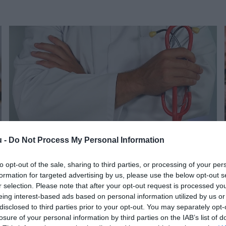
u -
Do Not Process My Personal Information
to opt-out of the sale, sharing to third parties, or processing of your per
NYUGDÍJ
formation for targeted advertising by us, please use the below opt-out s
Inkább ne légy beteg! Kevés a háziorvos...
r selection. Please note that after your opt-out request is processed y
eing interest-based ads based on personal information utilized by us or
disclosed to third parties prior to your opt-out. You may separately opt-
losure of your personal information by third parties on the IAB’s list of
Kevés a háziorvos Magyarországon és köztük is egyre több az