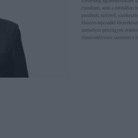
Eredetileg agrármérnöknek ké
csináltam, amit a médiában le
portálnál, szóvivő, szerkeszt
Haszon-lapcsalád főszerkesztő
személyes pénzügyek érdekel
Szenvedélyesen szeretem a tö