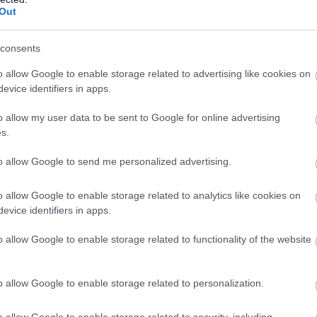
Out
consents
o allow Google to enable storage related to advertising like cookies on
evice identifiers in apps.
o allow my user data to be sent to Google for online advertising
s.
to allow Google to send me personalized advertising.
PIACOK
Magyar világmárkák? 11 tipp a
o allow Google to enable storage related to analytics like cookies on
evice identifiers in apps.
pénzügyminisztertől!
o allow Google to enable storage related to functionality of the website
Magyarországnak egyelőre csak olyan márkái és cégei vannak,
amelyek csak a környező országokban ismertek.
o allow Google to enable storage related to personalization.
o allow Google to enable storage related to security, including