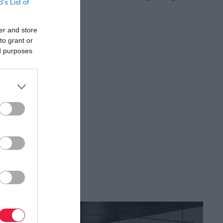
B’s List of
területet birtokol.
er and store
to grant or
ed purposes