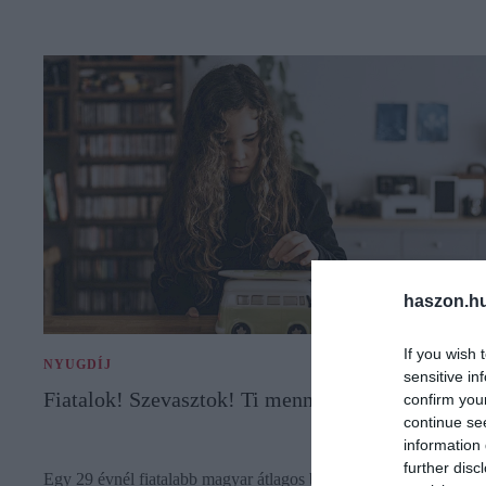
haszon.h
If you wish 
NYUGDÍJ
sensitive in
Fiatalok! Szevasztok! Ti mennyit spóroltok?
confirm you
continue se
information 
further disc
Egy 29 évnél fiatalabb magyar átlagos bevétele 126 ezer forint