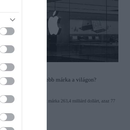
PIACOK
Melyik a legértékesebb márka a világon?
Kitalálod?
A ranglistán első helyezett márka 263,4 milliárd dollárt, azaz 77
623 milliárd forintot ér!