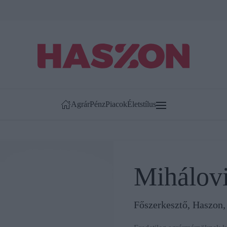
Agrár
Pénz
Piacok
Életstílus
Mihálovi
Főszerkesztő, Haszon,