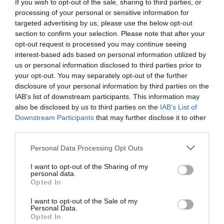
If you wish to opt-out of the sale, sharing to third parties, or
Kisalföldön és északkeleten, ahol még elfogadhatók
a
processing of your personal or sensitive information for
kilátások. Ez utóbbi részeken még mindig vannak szép zöld
targeted advertising by us, please use the below opt-out
kukorica táblák.
section to confirm your selection. Please note that after your
Az aktuális szántóföldi munkák között szerepel a
repce vetése
opt-out request is processed you may continue seeing
interest-based ads based on personal information utilized by
illetve ehhez a talajelőkészítés.
Ennek a növénynek csökken a
us or personal information disclosed to third parties prior to
vetésterülete többek között az elmúlt évek száraz tavaszai miatt.
your opt-out. You may separately opt-out of the further
Ahol az elmúlt napokban esett
legalább 20 mm eső,
arrafelé elő
disclosure of your personal information by third parties on the
lehet készíteni a talajt (bár a Dunántúlon sokfelé szükség van némi
IAB’s list of downstream participants. This information may
szikkadásra), de a középső és keleti országrészben sokfelé túl
also be disclosed by us to third parties on the
IAB’s List of
száraz ehhez a talaj.
Downstream Participants
that may further disclose it to other
third parties.
Please note that this website/app uses one or more Google
Personal Data Processing Opt Outs
services and may gather and store information including but
Olvasd el ezt is!
not limited to your visit or usage behaviour. You may click to
I want to opt-out of the Sharing of my
personal data.
grant or deny consent to Google and its third-party tags to
Mi ez? Ha akarod, traktor, ha akarod, teherautó
Opted In
use your data for below specified purposes in below Google
Traktort vennél jó áron a briteknél? Itt a lehetőség
consent section.
I want to opt-out of the Sale of my
Búza, kukorica, napraforgó: itt tartanak a
Personal Data.
terményárak
Opted In