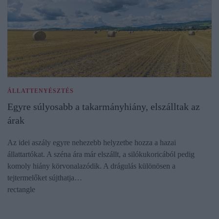
ÁLLATTENYÉSZTÉS
Egyre súlyosabb a takarmányhiány, elszálltak az
árak
Az idei aszály egyre nehezebb helyzetbe hozza a hazai
állattartókat. A széna ára már elszállt, a silókukoricából pedig
komoly hiány körvonalazódik. A drágulás különösen a
tejtermelőket sújthatja…
rectangle