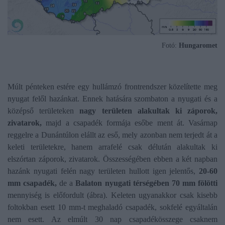
Fotó:
Hungaromet
Múlt pénteken estére egy hullámzó frontrendszer közelítette meg
nyugat felől hazánkat. Ennek hatására szombaton a nyugati és a
középső területeken
nagy területen alakultak ki záporok,
zivatarok,
majd a csapadék formája esőbe ment át. Vasárnap
reggelre a Dunántúlon elállt az eső, mely azonban nem terjedt át a
keleti területekre, hanem arrafelé csak délután alakultak ki
elszórtan záporok, zivatarok. Összességében ebben a két napban
hazánk nyugati felén nagy területen hullott igen jelentős,
20-60
mm csapadék,
de a
Balaton nyugati térségében 70 mm fölötti
mennyiség is előfordult (ábra). Keleten ugyanakkor csak kisebb
foltokban esett 10 mm-t meghaladó csapadék, sokfelé egyáltalán
nem esett. Az elmúlt 30 nap csapadékösszege csaknem