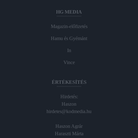
HG MEDIA
Magazin-előfizetés
Hamu és Gyémánt
In
Vince
ÉRTÉKESÍTÉS
Hirdetés:
Haszon
hirdetes@kodmedia.hu
Haszon Agrár
Haraszti Márta