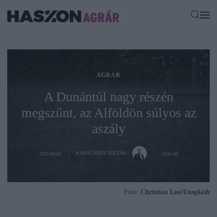
AGRAR
A Dunántúl nagy részén
megszűnt, az Alföldön súlyos az
aszály
KARÁCSONY ZOLTÁN
2025-09-02
AGRÁR
Fotó:
Christian Lue/Unsplash