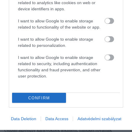
related to analytics like cookies on web or
device identifiers in apps.
I want to allow Google to enable storage
related to functionality of the website or app.
I want to allow Google to enable storage
related to personalization.
I want to allow Google to enable storage
related to security, including authentication
functionality and fraud prevention, and other
user protection.
CONFIRM
AGRÁR
Mit tegyünk méh- és darázscsípés esetén?
Data Deletion
Data Access
Adatvédelmi szabályzat
Bár sokan hajlamosak a méheket hasznosnak, a darazsakat pedig
csupán agresszív kártevőknek tekinteni, mindkét rovarnak