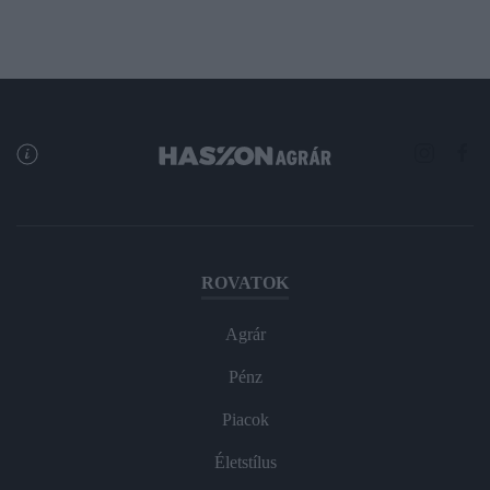
ROVATOK
Agrár
Pénz
Piacok
Életstílus