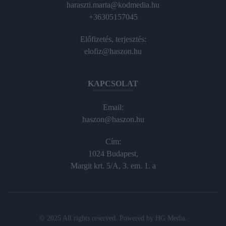
haraszti.marta@kodmedia.hu
+36305157045
Előfizetés, terjesztés:
elofiz@haszon.hu
KAPCSOLAT
Email:
haszon@haszon.hu
Cím:
1024 Budapest,
Margit krt. 5/A, 3. em. 1. a
© 2025 All rights reserved. Powered by
HG Media
.