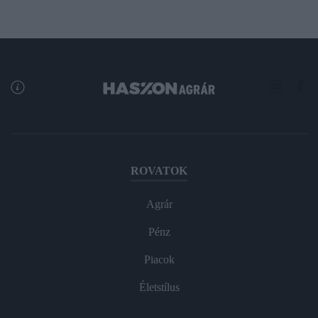
ROVATOK
Agrár
Pénz
Piacok
Életstílus