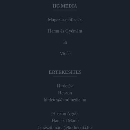
HG MEDIA
Magazin-előfizetés
Hamu és Gyémánt
In
Vince
ÉRTÉKESÍTÉS
Hirdetés:
Haszon
hirdetes@kodmedia.hu
Haszon Agrár
Haraszti Márta
haraszti.marta@kodmedia.hu