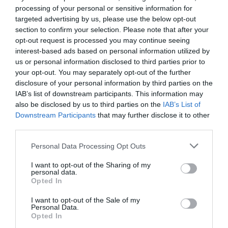
és csak 50% gondolja, hogy nincs nagy különbség a saját
processing of your personal or sensitive information for
kiskereskedelmi és a márkázott termék között - mondta el Turcsán
targeted advertising by us, please use the below opt-out
Tünde.
section to confirm your selection. Please note that after your
opt-out request is processed you may continue seeing
interest-based ads based on personal information utilized by
fogyasztás
fogyasztási szokások
gfk
zöldség
us or personal information disclosed to third parties prior to
your opt-out. You may separately opt-out of the further
gyümölcs
fmcg
disclosure of your personal information by third parties on the
IAB’s list of downstream participants. This information may
also be disclosed by us to third parties on the
IAB’s List of
Downstream Participants
that may further disclose it to other
third parties.
Please note that this website/app uses one or more Google
Personal Data Processing Opt Outs
services and may gather and store information including but
not limited to your visit or usage behaviour. You may click to
I want to opt-out of the Sharing of my
personal data.
grant or deny consent to Google and its third-party tags to
Opted In
use your data for below specified purposes in below Google
consent section.
I want to opt-out of the Sale of my
Personal Data.
Opted In