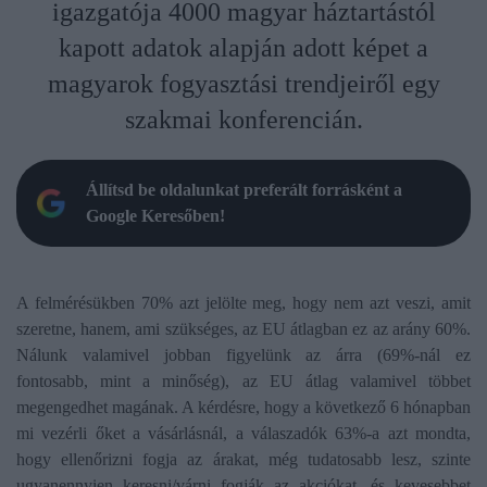
igazgatója 4000 magyar háztartástól
kapott adatok alapján adott képet a
magyarok fogyasztási trendjeiről egy
szakmai konferencián.
Állítsd be oldalunkat preferált forrásként a
Google Keresőben!
A felmérésükben 70% azt jelölte meg, hogy nem azt veszi, amit
szeretne, hanem, ami szükséges, az EU átlagban ez az arány 60%.
Nálunk valamivel jobban figyelünk az árra (69%-nál ez
fontosabb, mint a minőség), az EU átlag valamivel többet
megengedhet magának. A kérdésre, hogy a következő 6 hónapban
mi vezérli őket a vásárlásnál, a válaszadók 63%-a azt mondta,
hogy ellenőrizni fogja az árakat, még tudatosabb lesz, szinte
ugyanennyien keresni/várni fogják az akciókat, és kevesebbet