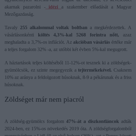
akarnak pazarolni -
idézi
a szakember előadását a Magyar
Mezőgazdaság.
Tavaly
255 alkalommal voltak boltban
a megkérdezettek. A
vásárlásonkénti
költés 4,3%-kal 5268 forintra nőtt,
azaz
meghaladta a 3,7%-os inflációt. Az
akcióban vásárlás
értéke már
a teljes forgalom 32% -a, az utóbbi két évben 5%-kal megugrott.
A háztartások teljes költéséből 11-12%-ot tesznek ki a zöldségek-
gyümölcsök, ez szinte megegyezik a
tejtermékekével.
Csaknem
10% az aránya a feldolgozott húsoknak, 8-9 a pékárunak és a friss
húsoknak.
Zöldséget már nem piacról
A zöldség-gyümölcs forgalom
47%-át a diszkontláncok
adták
2024-ben, ez 15%-os növekedés 2019 óta. A zöldségforgalomból
mennyiségben a Lidl áll az első helyen (26%), azt a Penny követi