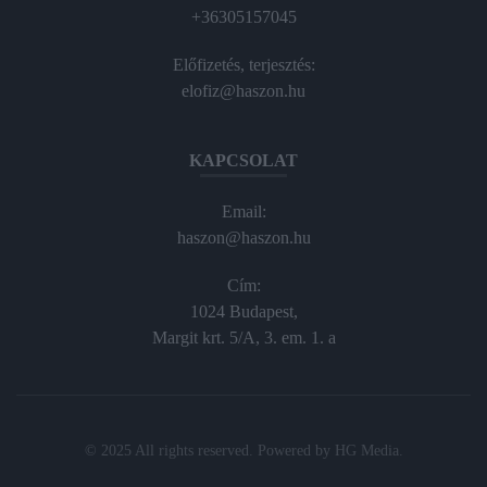
+36305157045
Előfizetés, terjesztés:
elofiz@haszon.hu
KAPCSOLAT
Email:
haszon@haszon.hu
Cím:
1024 Budapest,
Margit krt. 5/A, 3. em. 1. a
© 2025 All rights reserved. Powered by
HG Media
.