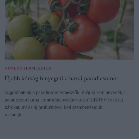
NÖVÉNYTERMESZTÉS
Újabb kórság fenyegeti a hazai paradicsomot
Aggódhatnak a paradicsomtermesztők, még ki sem heverték a
paradicsom barna termésráncosodás vírus (ToBRFV) okozta
károkat, máris új problémával kell szembenézniük.
rectangle