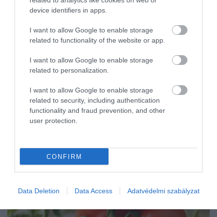
related to analytics like cookies on web or
A nyári hőség, a csapadékhiány és az egyre gyakoribb aszály
device identifiers in apps.
miatt felértékelődött a talajtakarás szerepe a kertekben. A
megfelelő mulcs nemcsak csökkenti a párolgást és megőrzi a talaj
I want to allow Google to enable storage
nedvességét…
related to functionality of the website or app.
I want to allow Google to enable storage
related to personalization.
I want to allow Google to enable storage
related to security, including authentication
functionality and fraud prevention, and other
user protection.
CONFIRM
Data Deletion
Data Access
Adatvédelmi szabályzat