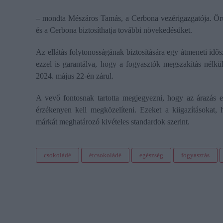
– mondta Mészáros Tamás, a Cerbona vezérigazgatója. Ör
és a Cerbona biztosíthatja további növekedésüket.
Az ellátás folytonosságának biztosítására egy átmeneti idős
ezzel is garantálva, hogy a fogyasztók megszakítás nélkü
2024. május 22-én zárul.
A vevő fontosnak tartotta megjegyezni, hogy az árazás ese
érzékenyen kell megközelíteni. Ezeket a kiigazításokat,
márkát meghatározó kivételes standardok szerint.
csokoládé
étcsokoládé
egészség
fogyasztás