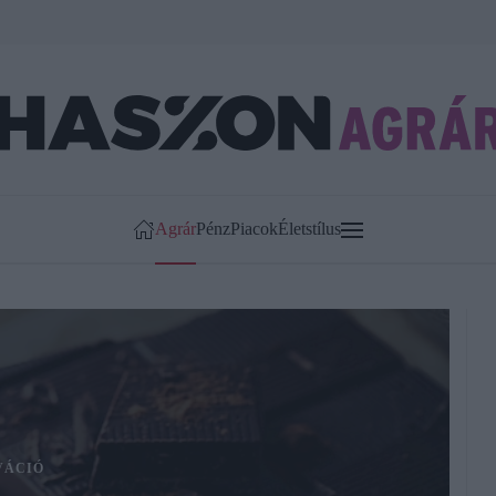
Agrár
Pénz
Piacok
Életstílus
VÁCIÓ