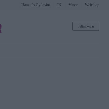
Hamu és Gyémánt
IN
Vince
Webshop
Feliratkozás