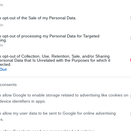
nthetik az inzulinrezisztenciát,
In
g kialakulását, nem utolsó sorban
o opt-out of the Sale of my Personal Data.
In
t, aminek hatására csökkenhet a
to opt-out of processing my Personal Data for Targeted
ing.
In
o opt-out of Collection, Use, Retention, Sale, and/or Sharing
ersonal Data that Is Unrelated with the Purposes for which it
lected.
Out
ából 20 ezren vettek benne részt. Azoknál, akik
ztottak a vizsgálat ideje alatt, átlagban 39
consents
 stroke kockázata.
o allow Google to enable storage related to advertising like cookies on
evice identifiers in apps.
sokoládé között. Azonban a tudósok szerint az utóbbi az
áadott cukrot és adalékanyagokat.
o allow my user data to be sent to Google for online advertising
s.
nikus magyar csoki