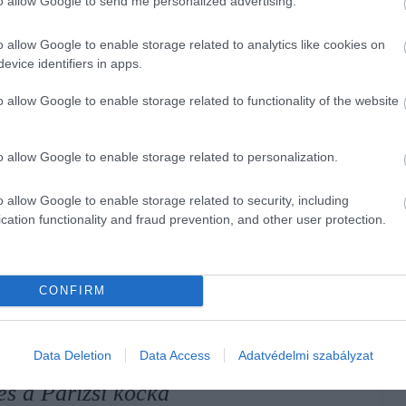
to allow Google to send me personalized advertising.
íti a Boci, a Melba és a Párizsi kocka védjegyeit a Cerbona
o allow Google to enable storage related to analytics like cookies on
991-ben, a Szerencsi Édesipari Vállalattal együtt vásárolta
evice identifiers in apps.
o allow Google to enable storage related to functionality of the website
ál jó kezekben lesz a Boci, és a
dícióval rendelkező ikonikus márka
o allow Google to enable storage related to personalization.
o allow Google to enable storage related to security, including
cation functionality and fraud prevention, and other user protection.
ngária Kft ügyvezetőjét, aki azt is megjegyezte: a Boci
Üzletága számára, hogy olyan erősségeire és növekedést
at és a nagy népszerűségnek örvendő Balaton.
CONFIRM
sikeres tárgyalásokat követően a
Cerbonához kerül a közel 100 éves
Data Deletion
Data Access
Adatvédelmi szabályzat
és a Párizsi kocka