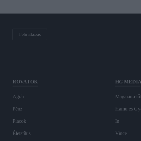
Feliratkozás
ROVATOK
HG MEDI
Agrár
Magazin-előf
Pénz
Hamu és Gy
Piacok
In
Életstílus
Vince