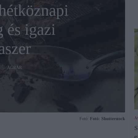
hétköznapi
 és igazi
aszer
AGRÁR
A
Fotó:
Fotó: Shutterstock
S
e