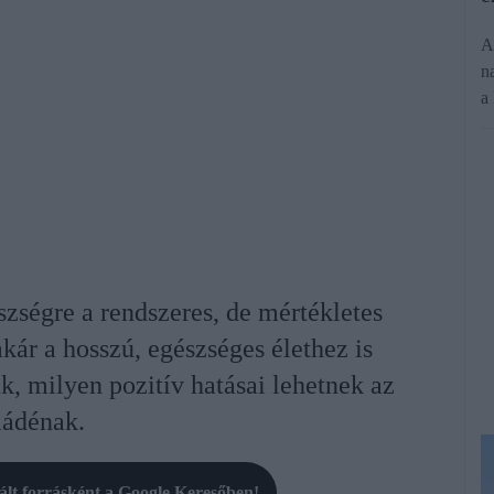
A
n
a
zségre a rendszeres, de mértékletes
kár a hosszú, egészséges élethez is
k, milyen pozitív hatásai lehetnek az
ládénak.
rált forrásként a Google Keresőben!