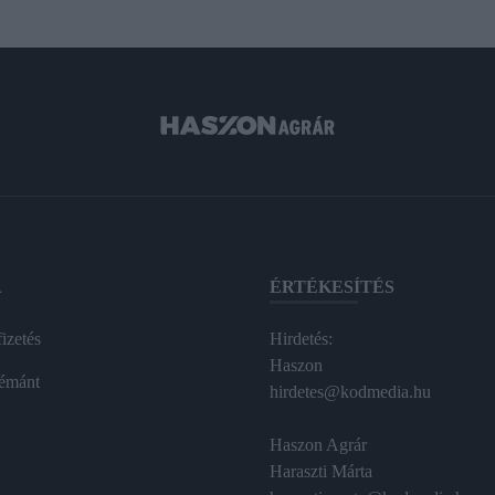
A
ÉRTÉKESÍTÉS
izetés
Hirdetés:
Haszon
émánt
hirdetes@kodmedia.hu
Haszon Agrár
Haraszti Márta