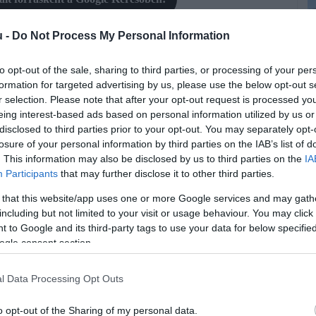
u -
Do Not Process My Personal Information
to opt-out of the sale, sharing to third parties, or processing of your per
formation for targeted advertising by us, please use the below opt-out s
ek, a cukorbetegség, valamint a stroke kialakulásának a
r selection. Please note that after your opt-out request is processed y
 egy frissen publikált kutatás, melyről a Verywell Health
eing interest-based ads based on personal information utilized by us or
disclosed to third parties prior to your opt-out. You may separately opt-
losure of your personal information by third parties on the IAB’s list of
. This information may also be disclosed by us to third parties on the
IA
k megőrzése mellett a nem túlzásba
F
Participants
that may further disclose it to other third parties.
het az egészségünknek. Olyan előnyei
C
 that this website/app uses one or more Google services and may gath
including but not limited to your visit or usage behaviour. You may click 
 javítása, amit a benne található
A
 to Google and its third-party tags to use your data for below specifi
i
avonoidok egyik típusa, amelyekről
ogle consent section.
i
lajdonságokkal rendelkeznek. A
é
l Data Processing Opt Outs
r
yagcseréje során keletkezett káros
o opt-out of the Sharing of my personal data.