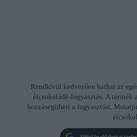
Rendkívül kedvezően hathat az egés
étcsokoládé-fogyasztás. A termék a
hozzásegítheti a fogyasztóit. Mutatju
étcsoko
Állítsd be oldalunkat prefe