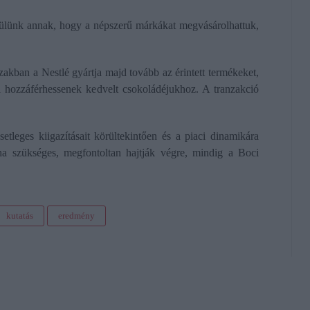
ülünk annak, hogy a népszerű márkákat megvásárolhattuk,
zakban a Nestlé gyártja majd tovább az érintett termékeket,
l hozzáférhessenek kedvelt csokoládéjukhoz. A tranzakció
tleges kiigazításait körültekintően és a piaci dinamikára
 ha szükséges, megfontoltan hajtják végre, mindig a Boci
kutatás
eredmény