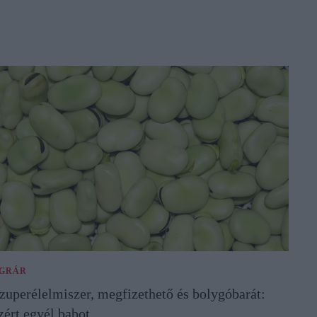
GRÁR
zuperélelmiszer, megfizethető és bolygóbarát:
zért egyél babot