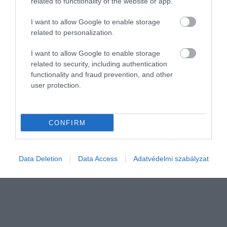
related to functionality of the website or app.
I want to allow Google to enable storage
related to personalization.
I want to allow Google to enable storage
related to security, including authentication
functionality and fraud prevention, and other
user protection.
AGRÁR
Veszélyes tévhitek a kerti fúrt kutakról
CONFIRM
Bár sokan szomjoltóként tekintenek a kerti fúrt kutak hideg vizére,
a szakértők szerint súlyos és egészségre ártalmas tévhit, hogy az
ilyen forrásokból származó víz automatikusan tiszta és…
Data Deletion
Data Access
Adatvédelmi szabályzat