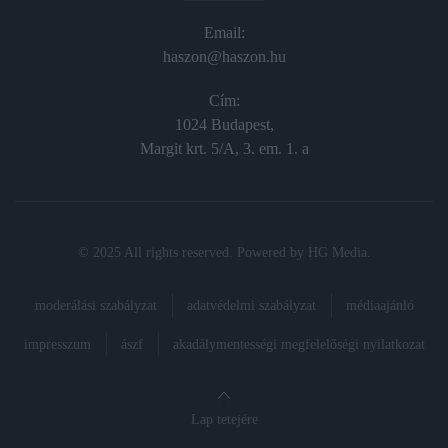
Email:
haszon@haszon.hu
Cím:
1024 Budapest,
Margit krt. 5/A, 3. em. 1. a
© 2025 All rights reserved. Powered by
HG Media
.
moderálási szabályzat
adatvédelmi szabályzat
médiaajánló
impresszum
ászf
akadálymentességi megfelelőségi nyilatkozat
Lap tetejére