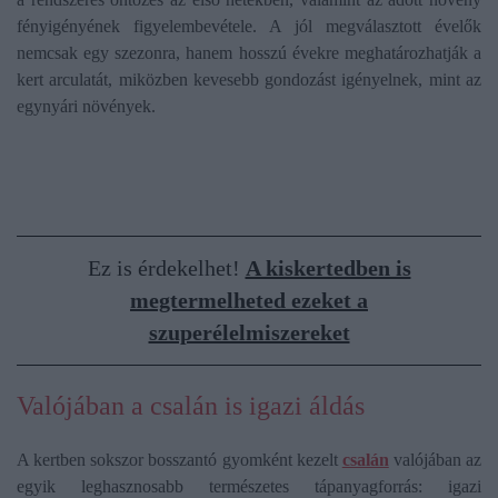
fényigényének figyelembevétele. A jól megválasztott évelők
nemcsak egy szezonra, hanem hosszú évekre meghatározhatják a
kert arculatát, miközben kevesebb gondozást igényelnek, mint az
egynyári növények.
Ez is érdekelhet!
A kiskertedben is
megtermelheted ezeket a
szuperélelmiszereket
Valójában a csalán is igazi áldás
A kertben sokszor bosszantó gyomként kezelt
csalán
valójában az
egyik leghasznosabb természetes tápanyagforrás: igazi