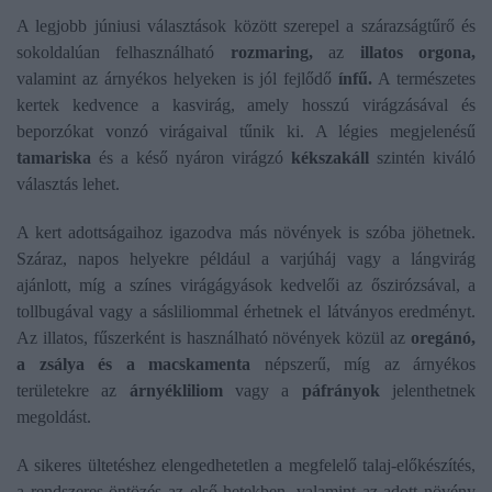
A legjobb júniusi választások között szerepel a szárazságtűrő és
sokoldalúan felhasználható
rozmaring,
az
illatos orgona,
valamint az árnyékos helyeken is jól fejlődő
ínfű.
A természetes
kertek kedvence a kasvirág, amely hosszú virágzásával és
beporzókat vonzó virágaival tűnik ki. A légies megjelenésű
tamariska
és a késő nyáron virágzó
kékszakáll
szintén kiváló
választás lehet.
A kert adottságaihoz igazodva más növények is szóba jöhetnek.
Száraz, napos helyekre például a varjúháj vagy a lángvirág
ajánlott, míg a színes virágágyások kedvelői az őszirózsával, a
tollbugával vagy a sásliliommal érhetnek el látványos eredményt.
Az illatos, fűszerként is használható növények közül az
oregánó,
a zsálya és a macskamenta
népszerű, míg az árnyékos
területekre az
árnyékliliom
vagy a
páfrányok
jelenthetnek
megoldást.
A sikeres ültetéshez elengedhetetlen a megfelelő talaj-előkészítés,
a rendszeres öntözés az első hetekben, valamint az adott növény