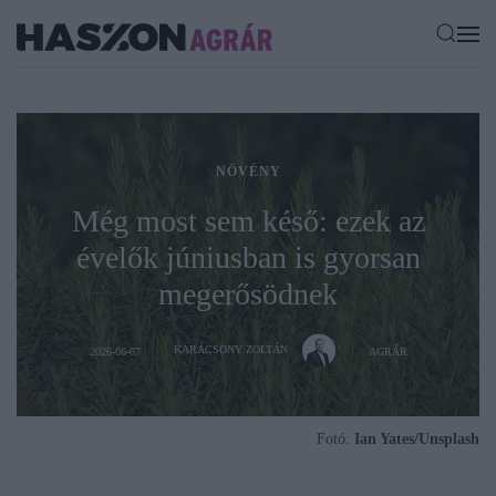
NÖVÉNY
Még most sem késő: ezek az
évelők júniusban is gyorsan
megerősödnek
KARÁCSONY ZOLTÁN
2026-06-07
AGRÁR
Fotó:
Ian Yates/Unsplash