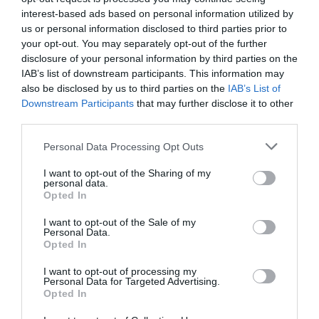
interest-based ads based on personal information utilized by
A használat során azonban fontos a körültekintés: csak magot nem
us or personal information disclosed to third parties prior to
hozó növényt használjunk, aprítsuk fel a gyorsabb hasznosulás
your opt-out. You may separately opt-out of the further
érdekében, és a csípős szárak miatt mindig viseljünk kesztyűt.
disclosure of your personal information by third parties on the
IAB’s list of downstream participants. This information may
also be disclosed by us to third parties on the
IAB’s List of
Downstream Participants
that may further disclose it to other
third parties.
Please note that this website/app uses one or more Google
Personal Data Processing Opt Outs
Olvasd el ezt is!
services and may gather and store information including but
not limited to your visit or usage behaviour. You may click to
I want to opt-out of the Sharing of my
Ebben az esetben nem kell bejelenteni a kerti kutat
personal data.
grant or deny consent to Google and its third-party tags to
Opted In
use your data for below specified purposes in below Google
Kiskerti megoldások levéltetvek ellen, amelyek a
consent section.
I want to opt-out of the Sale of my
katicát is megkímélik
Personal Data.
Opted In
Ne dobj minden kerti hulladékot a tűzre, mert
megbírságolhatnak
I want to opt-out of processing my
Personal Data for Targeted Advertising.
Opted In
növény
évelő
orgona
rozmaring
kiskert