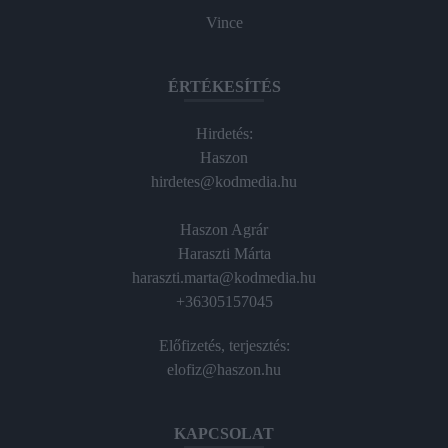
Vince
ÉRTÉKESÍTÉS
Hirdetés:
Haszon
hirdetes@kodmedia.hu
Haszon Agrár
Haraszti Márta
haraszti.marta@kodmedia.hu
+36305157045
Előfizetés, terjesztés:
elofiz@haszon.hu
KAPCSOLAT