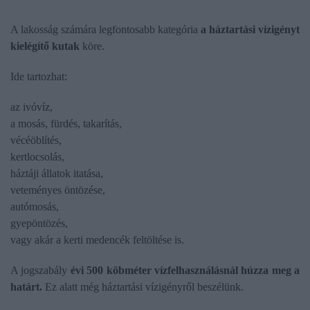
A lakosság számára legfontosabb kategória
a háztartási vízigényt
kielégítő kutak
köre.
Ide tartozhat:
az ivóvíz,
a mosás, fürdés, takarítás,
vécéöblítés,
kertlocsolás,
háztáji állatok itatása,
veteményes öntözése,
autómosás,
gyepöntözés,
vagy akár a kerti medencék feltöltése is.
A jogszabály
évi 500 köbméter vízfelhasználásnál húzza meg a
határt.
Ez alatt még háztartási vízigényről beszélünk.