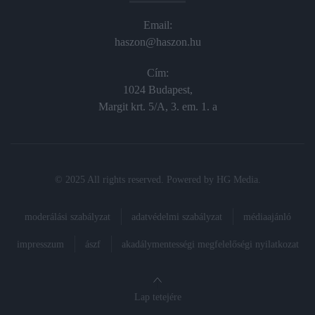
Email:
haszon@haszon.hu
Cím:
1024 Budapest,
Margit krt. 5/A, 3. em. 1. a
© 2025 All rights reserved. Powered by
HG Media
.
moderálási szabályzat
adatvédelmi szabályzat
médiaajánló
impresszum
ászf
akadálymentességi megfelelőségi nyilatkozat
Lap tetejére