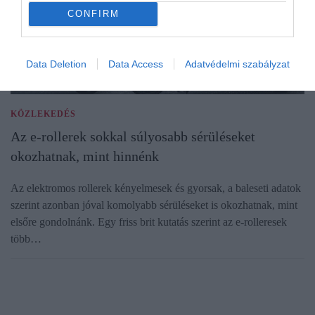
CONFIRM
Data Deletion
Data Access
Adatvédelmi szabályzat
KÖZLEKEDÉS
Az e-rollerek sokkal súlyosabb sérüléseket
okozhatnak, mint hinnénk
Az elektromos rollerek kényelmesek és gyorsak, a baleseti adatok
szerint azonban jóval komolyabb sérüléseket is okozhatnak, mint
elsőre gondolnánk. Egy friss brit kutatás szerint az e-rolleresek
több…