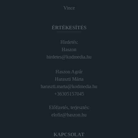
Vince
ÉRTÉKESÍTÉS
Hirdetés:
Haszon
hirdetes@kodmedia.hu
Haszon Agrár
Haraszti Márta
haraszti.marta@kodmedia.hu
+36305157045
Előfizetés, terjesztés:
elofiz@haszon.hu
KAPCSOLAT