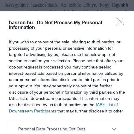
összegyűjtve hasznosítható. Az esővíz előnye, hogy
lágyabb,
mint a csapvíz, így a növények jobban képesek hasznosítani
–
ráadásul a vízgyűjtés segít a talajvédelemben is, hiszen
haszon.hu -
Do Not Process My Personal
megakadályozza az eróziót és a tápanyagok kimosódását.
Information
Ahogy a Greendex megjegyzi, a rendszer pofonegyszerű: az
If you wish to opt-out of the sale, sharing to third parties, or
esővíz az ereszcsatornán keresztül jut el a gyűjtőtartályba egy
processing of your personal or sensitive information for
vízlopón vagy egy szűrőrendszeren át, a tárolóból pedig
targeted advertising by us, please use the below opt-out
section to confirm your selection. Please note that after your
öntözőkannával vagy szivattyúval is kinyerhető az összegyűlt víz.
opt-out request is processed you may continue seeing
Egy
40 m²-es tetőről
akár
600–700 liter esővíz is gyűjthető
egy
interest-based ads based on personal information utilized by
kiadós esőzés után – ez már jelentős mennyiség egy kiskert
us or personal information disclosed to third parties prior to
számára.
your opt-out. You may separately opt-out of the further
disclosure of your personal information by third parties on the
Egyszerű megoldás a hordós vagy tartályos vízgyűjtő, de ha
IAB’s list of downstream participants. This information may
igazán biztosra szeretnénk menni, érdemes föld alatti rendszert
also be disclosed by us to third parties on the
IAB’s List of
kialakítani. Ez bonyolultabb és költségesebb, cserébe viszont akár
Downstream Participants
that may further disclose it to other
third parties.
a ház teljes vízellátását is biztosíthatja, ha szűrőberendezéssel
kombináljuk. Az öntözést ilyenkor kerti szivattyúval oldhatjuk
Please note that this website/app uses one or more Google
Personal Data Processing Opt Outs
meg.
services and may gather and store information including but