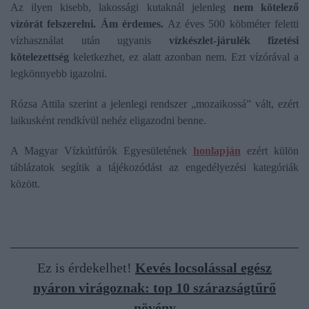
Az ilyen kisebb, lakossági kutaknál jelenleg
nem kötelező
vízórát felszerelni. Ám érdemes.
Az éves 500 köbméter feletti
vízhasználat után ugyanis
vízkészlet-járulék fizetési
kötelezettség
keletkezhet, ez alatt azonban nem. Ezt vízórával a
legkönnyebb igazolni.
Rózsa Attila szerint a jelenlegi rendszer „mozaikossá” vált, ezért
laikusként rendkívül nehéz eligazodni benne.
A Magyar Vízkútfúrók Egyesületének
honlapján
ezért külön
táblázatok segítik a tájékozódást az engedélyezési kategóriák
között.
Ez is érdekelhet!
Kevés locsolással egész
nyáron virágoznak: top 10 szárazságtűrő
növény