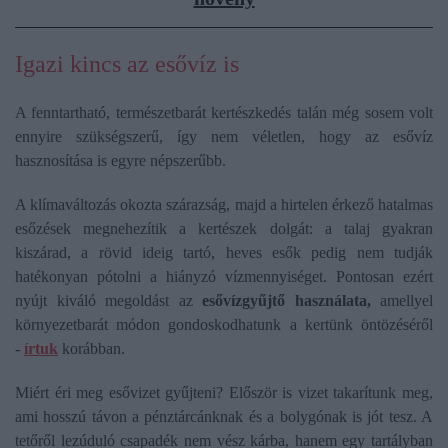
Igazi kincs az esővíz is
A fenntartható, természetbarát kertészkedés talán még sosem volt
ennyire szükségszerű, így nem véletlen, hogy az esővíz
hasznosítása is egyre népszerűbb.
A klímaváltozás okozta szárazság, majd a hirtelen érkező hatalmas
esőzések megnehezítik a kertészek dolgát: a talaj gyakran
kiszárad, a rövid ideig tartó, heves esők pedig nem tudják
hatékonyan pótolni a hiányzó vízmennyiséget. Pontosan ezért
nyújt kiváló megoldást az
esővízgyűjtő használata,
amellyel
környezetbarát módon gondoskodhatunk a kertünk öntözéséről
-
írtuk
korábban.
Miért éri meg esővizet gyűjteni? Először is vizet takarítunk meg,
ami hosszú távon a pénztárcánknak és a bolygónak is jót tesz. A
tetőről lezúduló csapadék nem vész kárba, hanem egy tartályban