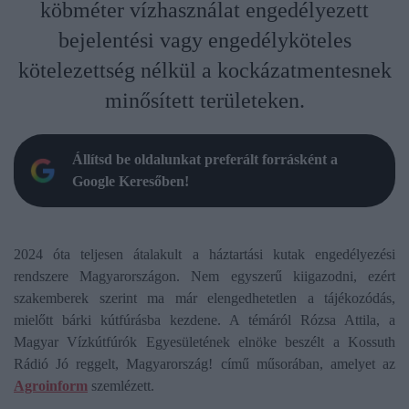
köbméter vízhasználat engedélyezett
bejelentési vagy engedélyköteles
kötelezettség nélkül a kockázatmentesnek
minősített területeken.
Állítsd be oldalunkat preferált forrásként a
Google Keresőben!
2024 óta teljesen átalakult a háztartási kutak engedélyezési
rendszere Magyarországon. Nem egyszerű kiigazodni, ezért
szakemberek szerint ma már elengedhetetlen a tájékozódás,
mielőtt bárki kútfúrásba kezdene. A témáról Rózsa Attila, a
Magyar Vízkútfúrók Egyesületének elnöke beszélt a Kossuth
Rádió Jó reggelt, Magyarország! című műsorában, amelyet az
Agroinform
szemlézett.