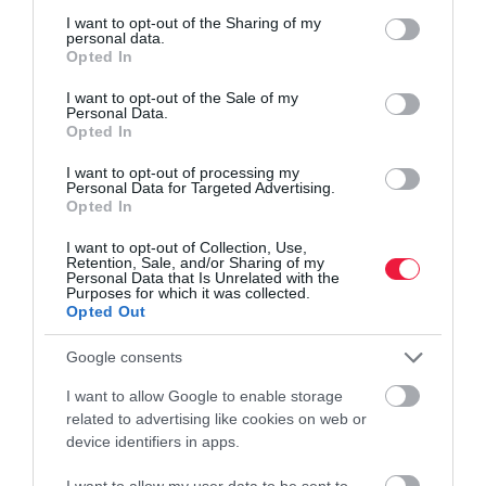
not limited to your visit or usage behaviour. You may click to
I want to opt-out of the Sharing of my
personal data.
Bármelyik megoldást is választjuk, fontos kiemelni, hogy az
grant or deny consent to Google and its third-party tags to
Opted In
esővíz nem alkalmas ivásra, főzésre vagy fürdésre, mivel
use your data for below specified purposes in below Google
consent section.
tartalmazhat szennyeződéseket – például madárürüléket vagy
I want to opt-out of the Sale of my
Personal Data.
faleveleket. Az ereszcsatorna időnkénti tisztítása is
Opted In
elengedhetetlen, hogy a rendszer hatékony maradjon.
I want to opt-out of processing my
Personal Data for Targeted Advertising.
Opted In
I want to opt-out of Collection, Use,
Olvasd el ezt is!
Retention, Sale, and/or Sharing of my
Personal Data that Is Unrelated with the
Purposes for which it was collected.
11 talajtakaró növény, ha nem akarsz a gyeppel
Opted Out
bajlódni
5 szárazságtűrő fa, amivel biztosra mehetsz
Google consents
Így tesz csodát a csalán a kiskertben
I want to allow Google to enable storage
related to advertising like cookies on web or
device identifiers in apps.
kert
kertes ház
kút
öntözés
víz
I want to allow my user data to be sent to