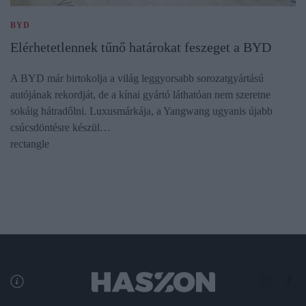
BYD
Elérhetetlennek tűnő határokat feszeget a BYD
A BYD már birtokolja a világ leggyorsabb sorozatgyártású
autójának rekordját, de a kínai gyártó láthatóan nem szeretne
sokáig hátradőlni. Luxusmárkája, a Yangwang ugyanis újabb
csúcsdöntésre készül…
rectangle