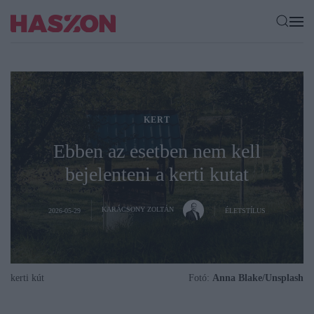
KERT
Ebben az esetben nem kell
bejelenteni a kerti kutat
KARÁCSONY ZOLTÁN
2026-05-29
ÉLETSTÍLUS
kerti kút
Fotó:
Anna Blake/Unsplash