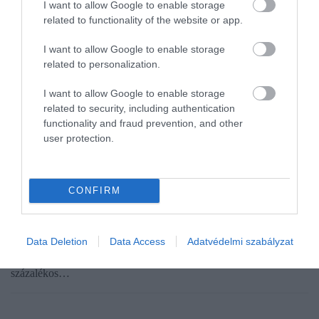
I want to allow Google to enable storage
related to functionality of the website or app.
I want to allow Google to enable storage
related to personalization.
I want to allow Google to enable storage
related to security, including authentication
functionality and fraud prevention, and other
user protection.
MEZŐGAZDASÁG
Rákapcsoltak a magyar gazdák: ebből a traktorból
fogy a legtöbb a nyáron
CONFIRM
Látványosan megmozdult a magyar traktorpiac: 2026 júniusában
több mint kétszer annyi új gépet vásároltak a gazdák, mint egy
Data Deletion
Data Access
Adatvédelmi szabályzat
évvel korábban. Összesen 359 traktor talált gazdára, ami 101,7
százalékos…