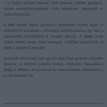
– is fontos szerepet kapnak: ezek nemcsak rostban gazdagok,
hanem antioxidáns-tartalmuk révén komplexen támogatják az
emésztőrendszert.
A
kivi
szintén fontos gyümölcs: természetes módon segíti az
emésztést és hozzájárul a bélmozgás szabályozásához, így akár a
székrekedés enyhítésében is szerepet játszhat. A
körte
pedig
vízben oldódó rostjai révén támogatja a bélflóra egyensúlyát, és
segíti a megfelelő emésztést.
Szakértők szerint már napi egy-két adag ilyen gyümölcs étrendbe
illesztése is érezhető javulást hozhat, rendszeres fogyasztásuk
pedig az általános közérzetre és az immunrendszer működésére is
pozitív hatással van.