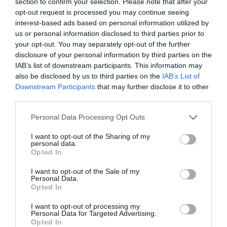
section to confirm your selection. Please note that after your
fehérjeforrások ajánlottak, mint a tojás, a különféle magvajak, a
opt-out request is processed you may continue seeing
tofu vagy a darált baromfihús.
interest-based ads based on personal information utilized by
us or personal information disclosed to third parties prior to
Levesek, smoothiek, pürék:
A turmixolás nem csökkenti az
your opt-out. You may separately opt-out of the further
élelmiszerek rosttartalmát, azonban könnyebben emészthetővé
disclosure of your personal information by third parties on the
teszik azokat, hiszen a kezeléssel kisebbé válnak a rostrészecskék.
IAB’s list of downstream participants. This information may
also be disclosed by us to third parties on the
IAB’s List of
Downstream Participants
that may further disclose it to other
third parties.
Please note that this website/app uses one or more Google
Personal Data Processing Opt Outs
services and may gather and store information including but
Olvasd el ezt is!
not limited to your visit or usage behaviour. You may click to
I want to opt-out of the Sharing of my
personal data.
grant or deny consent to Google and its third-party tags to
Ennyi pénzt költünk el egy év alatt az
Opted In
use your data for below specified purposes in below Google
egészségügyben
consent section.
I want to opt-out of the Sale of my
Ezekben az élelmiszerekben van a legtöbb C-
Personal Data.
Opted In
vitamin
Ezek a legjobb D-vitamin források
I want to opt-out of processing my
Personal Data for Targeted Advertising.
Opted In