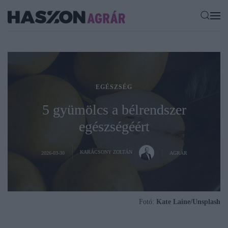
EGÉSZSÉG
5 gyümölcs a bélrendszer
egészségéért
KARÁCSONY ZOLTÁN
2026-03-30
AGRÁR
Fotó:
Kate Laine/Unsplash