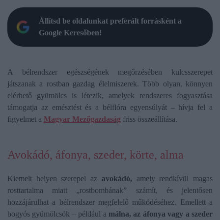
Állítsd be oldalunkat preferált forrásként a
Google Keresőben!
A bélrendszer egészségének megőrzésében kulcsszerepet
játszanak a rostban gazdag élelmiszerek. Több olyan, könnyen
elérhető gyümölcs is létezik, amelyek rendszeres fogyasztása
támogatja az emésztést és a bélflóra egyensúlyát – hívja fel a
figyelmet a
Magyar Mezőgazdaság
friss összeállítása.
Avokádó, áfonya, szeder, körte, alma
Kiemelt helyen szerepel az
avokádó,
amely rendkívül magas
rosttartalma miatt „rostbombának” számít, és jelentősen
hozzájárulhat a bélrendszer megfelelő működéséhez. Emellett a
bogyós gyümölcsök – például a
málna, az áfonya vagy a szeder