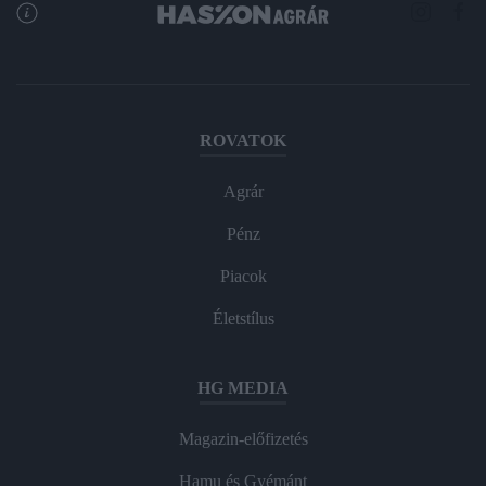
ROVATOK
Agrár
Pénz
Piacok
Életstílus
HG MEDIA
Magazin-előfizetés
Hamu és Gyémánt