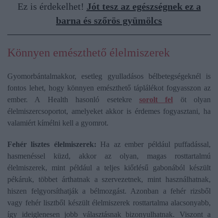
Ez is érdekelhet!
Jót tesz az egészségnek ez a
barna és szőrös gyümölcs
Könnyen emészthető élelmiszerek
Gyomorbántalmakkor, esetleg gyulladásos bélbetegségeknél is
fontos lehet, hogy könnyen emészthető táplálékot fogyasszon az
ember. A Health hasonló esetekre
sorolt fel
öt olyan
élelmiszercsoportot, amelyeket akkor is érdemes fogyasztani, ha
valamiért kímélni kell a gyomrot.
Fehér lisztes élelmiszerek:
Ha az ember például puffadással,
hasmenéssel küzd, akkor az olyan, magas rosttartalmú
élelmiszerek, mint például a teljes kiőrlésű gabonából készült
pékáruk, többet árthatnak a szervezetnek, mint használhatnak,
hiszen felgyorsíthatják a bélmozgást. Azonban a fehér rizsből
vagy fehér lisztből készült élelmiszerek rosttartalma alacsonyabb,
így ideiglenesen jobb választásnak bizonyulhatnak. Viszont a