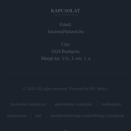
KAPCSOLAT
Email:
haszon@haszon.hu
Cím:
1024 Budapest,
Margit krt. 5/A, 3. em. 1. a
© 2025 All rights reserved. Powered by
HG Media
.
moderálási szabályzat
adatvédelmi szabályzat
médiaajánló
impresszum
ászf
akadálymentességi megfelelőségi nyilatkozat