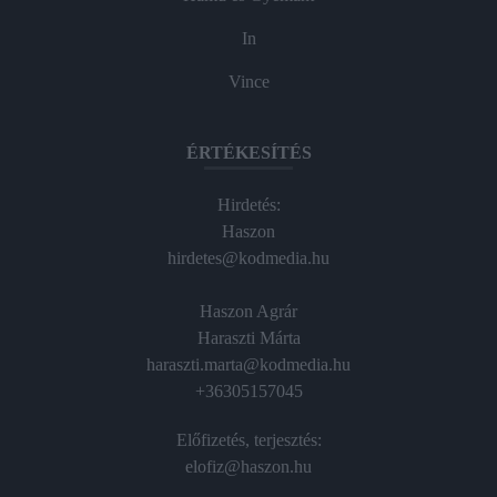
In
Vince
ÉRTÉKESÍTÉS
Hirdetés:
Haszon
hirdetes@kodmedia.hu
Haszon Agrár
Haraszti Márta
haraszti.marta@kodmedia.hu
+36305157045
Előfizetés, terjesztés:
elofiz@haszon.hu