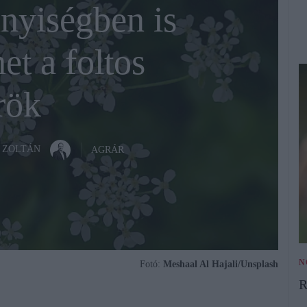
nyiségben is
et a foltos
rök
 ZOLTÁN
AGRÁR
N
Fotó:
Meshaal Al Hajali/Unsplash
R