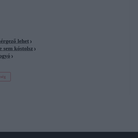
érgező lehet
e sem kóstolsz
bogyó
zség