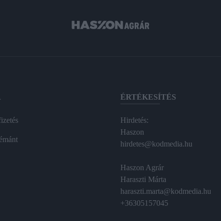
A
ÉRTÉKESÍTÉS
izetés
Hirdetés:
Haszon
émánt
hirdetes@kodmedia.hu
Haszon Agrár
Haraszti Márta
haraszti.marta@kodmedia.hu
+36305157045