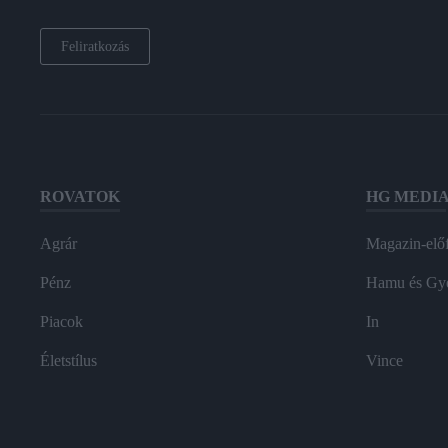
Feliratkozás
ROVATOK
HG MEDI
Agrár
Magazin-előf
Pénz
Hamu és Gy
Piacok
In
Életstílus
Vince