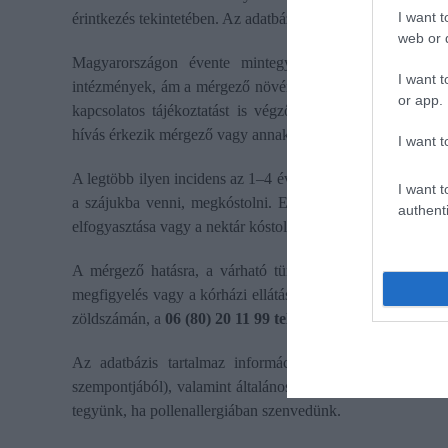
I want t
érintkezés tekintetében. Az adatbázis itt tekinthető meg.
web or d
Magyarországon évente mintegy 200–250 növénymérgezé
I want t
intézmények, ám a mérgező növények véletlen vagy szándék
or app.
kapcsolatos tájékoztatást is végző Egészségügyi Toxiko
hívás érkezik mérgező vagy annak vélt növények lenyeléséve
I want t
A legtöbb ilyen incidens az 1–4 éves korosztályt érinti, m
I want t
a szájukba venni, megkóstolni. Esetükben leggyakrabban a
authenti
elfogyasztása vagy a nektár kóstolgatása okozhat mérgezést
A mérgező hatásra, a várható tünetekre és a szükséges t
megfigyelés vagy a kórházi ellátás szükségessége – vonat
zöldszámán, a
06 (80) 20 11 99 telefonszámon
kérhető tájé
Az adatbázis tartalmaz információt a növények által ki
szempontjából), valamint általános tanácsokat is ad arra v
tegyünk, ha pollenallergiában szenvedünk.