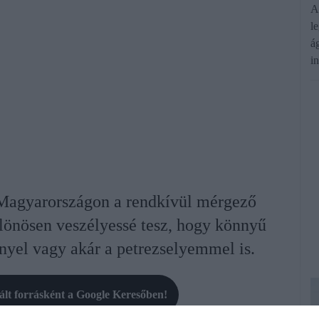
A
l
á
i
 Magyarországon a rendkívül mérgező
ülönösen veszélyessé tesz, hogy könnyű
nyel vagy akár a petrezselyemmel is.
rált forrásként a Google Keresőben!