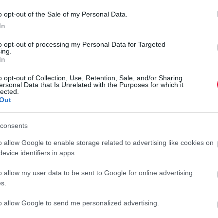
o opt-out of the Sale of my Personal Data.
In
to opt-out of processing my Personal Data for Targeted
ing.
In
növény, de minden része mérgező
o opt-out of Collection, Use, Retention, Sale, and/or Sharing
ersonal Data that Is Unrelated with the Purposes for which it
lected.
Out
consents
nt honlapján
elérhetővé vált egy új adatbázis,
amely a
hatású vagy rákkeltő növényfajokat tartalmazza.
o allow Google to enable storage related to advertising like cookies on
evice identifiers in apps.
csolatban gyakran érkeznek lakossági megkeresések vagy
erre, hanem – ahol megbízható információ rendelkezésre
o allow my user data to be sent to Google for online advertising
s.
to allow Google to send me personalized advertising.
l, így azok könnyebben beazonosíthatók. Emellett részletes
 – például lenyelés, pollen belélegzése vagy bőrrel való