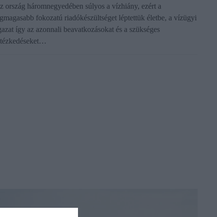
z ország háromnegyedében súlyos a vízhiány, ezért a
egmagasabb fokozatú riadókészültséget léptettük életbe, a vízügyi
gazat így az azonnali beavatkozásokat és a szükséges
ntézkedéseket…