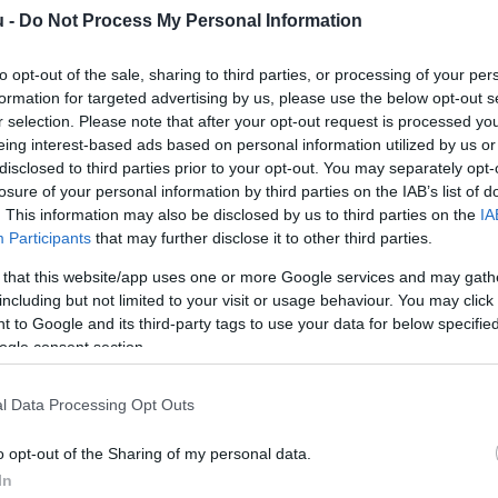
u -
Do Not Process My Personal Information
en és elhanyagolt területeken terjed a foltos bürök, de
to opt-out of the sale, sharing to third parties, or processing of your per
virágernyőket hozó, akár
kétméteresre is megnövő növény
formation for targeted advertising by us, please use the below opt-out s
 a figyelmet az
Agroinform
.
r selection. Please note that after your opt-out request is processed y
eing interest-based ads based on personal information utilized by us or
disclosed to third parties prior to your opt-out. You may separately opt-
losure of your personal information by third parties on the IAB’s list of
. This information may also be disclosed by us to third parties on the
IA
madja meg, súlyos esetben pedig légzésbénulást és fulladást
Participants
that may further disclose it to other third parties.
N
s lehet.
Nem véletlen, hogy a legenda szerint az ókorban
 that this website/app uses one or more Google services and may gath
J
including but not limited to your visit or usage behaviour. You may click 
m
 to Google and its third-party tags to use your data for below specifi
, mert ilyenkor még nem érződik erős, kellemetlen szaga.
ogle consent section.
t áraszt, vastag, üreges szárát pedig lilás-barnás foltok
A
a
l Data Processing Opt Outs
t
yősvirágzatú növényeket gyűjteniük, mert a hasonló fajok
o opt-out of the Sharing of my personal data.
a
el. A foltos bürök például
könnyedén összetéveszthető a
In
r
abollyal - is.