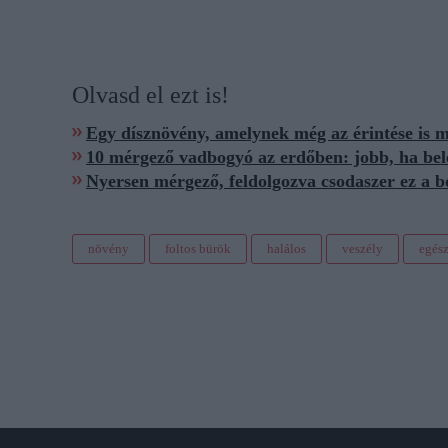
Olvasd el ezt is!
Egy dísznövény, amelynek még az érintése is m
10 mérgező vadbogyó az erdőben: jobb, ha bel
Nyersen mérgező, feldolgozva csodaszer ez a 
növény
foltos bürök
halálos
veszély
egés