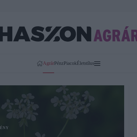
Agrár
Pénz
Piacok
Életstílus
ÉNY