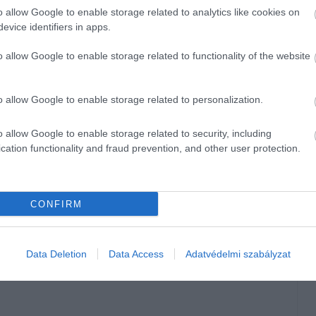
o allow Google to enable storage related to analytics like cookies on
evice identifiers in apps.
si esetet jelentenek az ellátást végző egészségügyi
o allow Google to enable storage related to functionality of the website
os fogyasztása ennél jóval gyakoribb. Az ilyen esetekkel
lógiai Tájékoztató Szolgálathoz (ETTSZ) évente 350–450
l, illetve nedvük bőrre kerülésével kapcsolatban.
o allow Google to enable storage related to personalization.
ivel a kisgyermekek ebben az életkorban hajlamosak mindent
o allow Google to enable storage related to security, including
 színes bogyók, virágok, a vázában tartott virág vízének
cation functionality and fraud prevention, and other user protection.
.
eendőkre – mint például az elsősegélynyújtás, az otthoni
CONFIRM
kozóan az ETTSZ ingyenesen hívható, éjjel-nappal elérhető
koztatás.
Data Deletion
Data Access
Adatvédelmi szabályzat
váltott hatások erősségéről (mérgezés vagy allergenitás
onatkozóan, hogyan előzhetjük meg a mérgezést, illetve mit