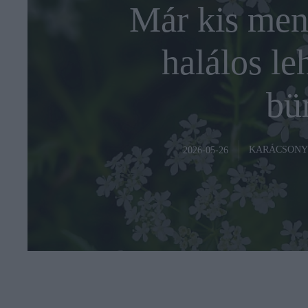
Már kis men
halálos leh
bü
KARÁCSONY
2026-05-26