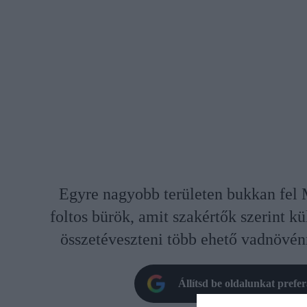
Egyre nagyobb területen bukkan fel
foltos bürök, amit szakértők szerint k
összetéveszteni több ehető vadnövén
Állítsd be oldalunkat prefe