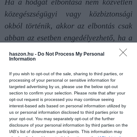
Ha a hódgát elbontása nem közvetlen
közegészségügyi vagy közbiztonsági
okból történik, akkor az elbontás csak
abban az esetben engedélyezhető, ha a
hódgát által megváltoztatott
haszon.hu -
Do Not Process My Personal
Information
élőhelyeken élő védett és fokozottan
védett fajok védelmének szempontjai
If you wish to opt-out of the sale, sharing to third parties, or
processing of your personal or sensitive information for
nem sérülnek
targeted advertising by us, please use the below opt-out
section to confirm your selection. Please note that after your
opt-out request is processed you may continue seeing
–
írja
egy tavalyi rendelet.
interest-based ads based on personal information utilized by
us or personal information disclosed to third parties prior to
A jogszabály kitér arra is, hogy a hódgát elbontásának
your opt-out. You may separately opt-out of the further
engedélyeztetésekor annak az őshonos szervezetekre, a víztestek
disclosure of your personal information by third parties on the
morfológiai állapotára, valamint a vízellátottságra gyakorolt
IAB’s list of downstream participants. This information may
esetleges negatív hatásait is mérlegelni kell.