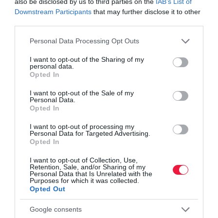
also be disclosed by us to third parties on the
IAB’s List of
Downstream Participants
that may further disclose it to other
Többször meggyűlt a baj a hódokkal
third parties.
Please note that this website/app uses one or more Google
Personal Data Processing Opt Outs
A magyarországi hódállomány a 19. század közepére a vadászat
services and may gather and store information including but
miatt teljesen kipusztult. Nagyjából másfél évszázaddal később,
not limited to your visit or usage behaviour. You may click to
I want to opt-out of the Sharing of my
personal data.
grant or deny consent to Google and its third-party tags to
1991-ben kezdtek ismét betelepedni az országba Ausztria felől.
Opted In
use your data for below specified purposes in below Google
Emellett szervezett telepítésük is zajlott 1996 és 2008 között. 2019
consent section.
I want to opt-out of the Sale of my
végére az eurázsiai hód hazai állománya a becslések szerint 8500
Personal Data.
példányra nőhetett. Magyarországon 1988 óta védett a rágcsáló,
Opted In
természetvédelmi értéke 50 ezer forint.
I want to opt-out of processing my
Personal Data for Targeted Advertising.
Korábban
EBBEN
a cikkünkben írtunk róla, hogy túl sok kárt
Opted In
okoztak a hódok Szentgotthárdon. Emellett az ország keleti
I want to opt-out of Collection, Use,
felében is
gondot jelent
a rágcsálók jelenléte.
Retention, Sale, and/or Sharing of my
Personal Data that Is Unrelated with the
Purposes for which it was collected.
Több panasz érkezett a Közép-Tisza-vidéki Vízügyi
Opted Out
Igazgatósághoz is az utóbbi években jelentősen elszaporodott
hódok okozta problémák miatt. A rágcsálók több, a folyókat
Google consents
kísérő erdősávban tettek kárt, valamint körberágtak fákat közutak