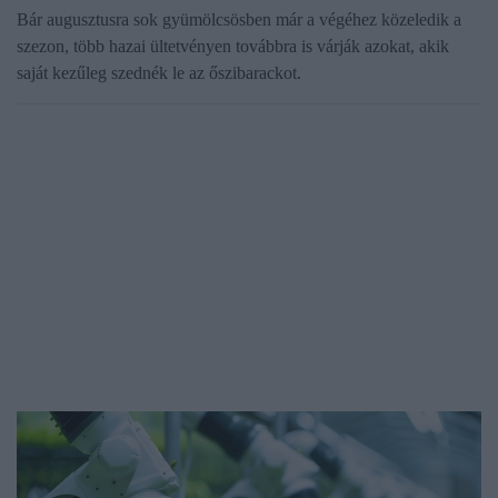
Bár augusztusra sok gyümölcsösben már a végéhez közeledik a
szezon, több hazai ültetvényen továbbra is várják azokat, akik
saját kezűleg szednék le az őszibarackot.