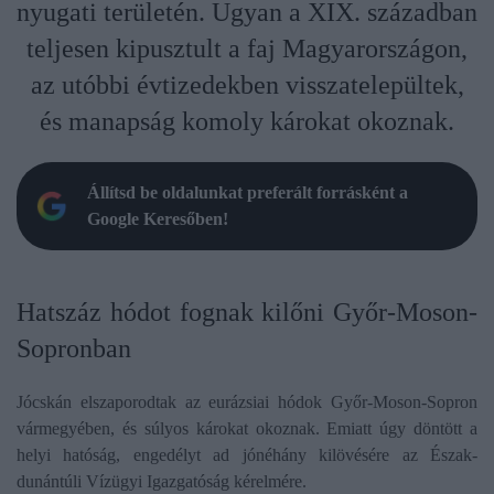
nyugati területén. Ugyan a XIX. században
teljesen kipusztult a faj Magyarországon,
az utóbbi évtizedekben visszatelepültek,
és manapság komoly károkat okoznak.
Állítsd be oldalunkat preferált forrásként a
Google Keresőben!
Hatszáz hódot fognak kilőni Győr-Moson-
Sopronban
Jócskán elszaporodtak az eurázsiai hódok Győr-Moson-Sopron
vármegyében, és súlyos károkat okoznak. Emiatt úgy döntött a
helyi hatóság, engedélyt ad jónéhány kilövésére az Észak-
dunántúli Vízügyi Igazgatóság kérelmére.