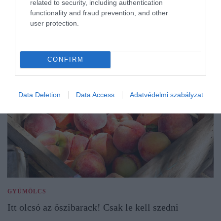
related to security, including authentication
functionality and fraud prevention, and other
user protection.
CONFIRM
Data Deletion
Data Access
Adatvédelmi szabályzat
GYÜMÖLCS
Itt olcsó az őszibarack! Csak le kell szedni