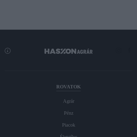
ROVATOK
Agrár
Pénz
Piacok
Életstílus