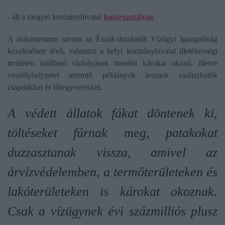
- áll a megyei kormányhivatal
határozatában
.
A dokumentum szerint az Észak-dunántúli Vízügyi Igazgatóság
kezelésében lévő, valamint a helyi kormányhivatal illetékességi
területén található vízfolyások mentén károkat okozó, illetve
veszélyhelyzetet teremtő példányok lesznek vadászhatók
csapdákkal és lőfegyverekkel.
A védett állatok fákat döntenek ki,
töltéseket fúrnak meg, patakokat
duzzasztanak vissza, amivel az
árvízvédelemben, a termőterületeken és
lakóterületeken is károkat okoznak.
Csak a vízügynek évi százmilliós plusz