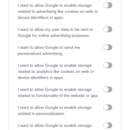
I want to allow Google to enable storage
és járdák közelében, így azok könnyen rádőlhetnek az utakat
related to advertising like cookies on web or
használókra. Emellett az állatok járat- és üregásása is nagyobb
device identifiers in apps.
kockázatot jelent, például belvízelvezető csatornákat és
öntözőcsatornákat gyengíthet meg.
I want to allow my user data to be sent to
Google for online advertising purposes.
I want to allow Google to send me
hód
eurázsiai hód
kilövés
győr-moson-sopron
personalized advertising.
vadászat
védett
hódgát
kormányhivatal
I want to allow Google to enable storage
related to analytics like cookies on web or
device identifiers in apps.
I want to allow Google to enable storage
related to functionality of the website or app.
I want to allow Google to enable storage
related to personalization.
I want to allow Google to enable storage