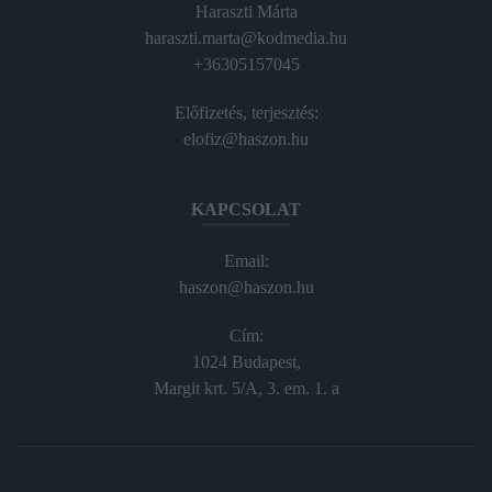
Haraszti Márta
haraszti.marta@kodmedia.hu
+36305157045
Előfizetés, terjesztés:
elofiz@haszon.hu
KAPCSOLAT
Email:
haszon@haszon.hu
Cím:
1024 Budapest,
Margit krt. 5/A, 3. em. 1. a