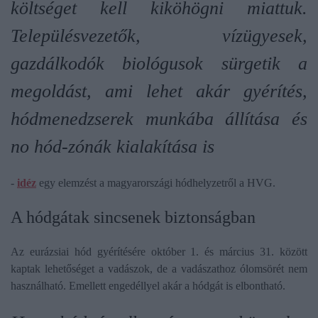
költséget kell kiköhögni miattuk.
Településvezetők, vízügyesek,
gazdálkodók biológusok sürgetik a
megoldást, ami lehet akár gyérítés,
hódmenedzserek munkába állítása és
no hód-zónák kialakítása is
-
idéz
egy elemzést a magyarországi hódhelyzetről a HVG.
A hódgátak sincsenek biztonságban
Az eurázsiai hód gyérítésére október 1. és március 31. között
kaptak lehetőséget a vadászok, de a vadászathoz ólomsörét nem
használható. Emellett engedéllyel akár a hódgát is elbontható.