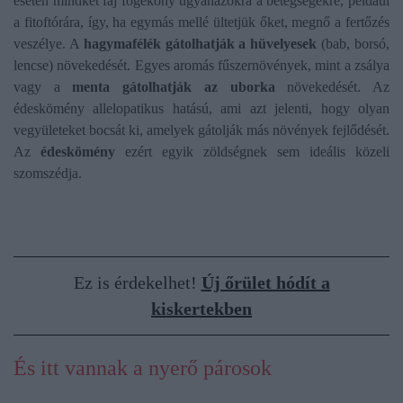
esetén mindkét faj fogékony ugyanazokra a betegségekre, például
a fitoftórára, így, ha egymás mellé ültetjük őket, megnő a fertőzés
veszélye. A
hagymafélék gátolhatják a hüvelyesek
(bab, borsó,
lencse) növekedését. Egyes aromás fűszernövények, mint a zsálya
vagy a
menta gátolhatják az uborka
növekedését. Az
édeskömény allelopatikus hatású, ami azt jelenti, hogy olyan
vegyületeket bocsát ki, amelyek gátolják más növények fejlődését.
Az
édeskömény
ezért egyik zöldségnek sem ideális közeli
szomszédja.
Ez is érdekelhet!
Új őrület hódít a
kiskertekben
És itt vannak a nyerő párosok