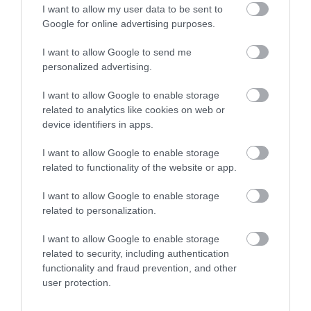
I want to allow my user data to be sent to
Google for online advertising purposes.
I want to allow Google to send me
personalized advertising.
I want to allow Google to enable storage
related to analytics like cookies on web or
device identifiers in apps.
KERT
I want to allow Google to enable storage
related to functionality of the website or app.
Támadásba lendült a diófák réme: így védd meg a
termést
I want to allow Google to enable storage
related to personalization.
A június végén és július elején rajzásnak induló nyugati dióburok-
fúrólégy idén is komoly veszélyt jelent a hazai diótra, ám a
I want to allow Google to enable storage
related to security, including authentication
szakemberek szerint a megfelelő időben megkezdett
functionality and fraud prevention, and other
növényvédelemmel még…
user protection.