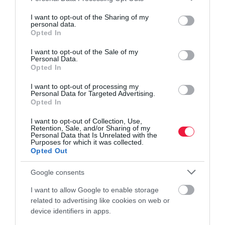
services and may gather and store information including but
agrár
kiskert
hobbikert
kártevő
ültetés
not limited to your visit or usage behaviour. You may click to
I want to opt-out of the Sharing of my
personal data.
grant or deny consent to Google and its third-party tags to
Opted In
use your data for below specified purposes in below Google
consent section.
I want to opt-out of the Sale of my
Personal Data.
Opted In
I want to opt-out of processing my
Personal Data for Targeted Advertising.
Opted In
I want to opt-out of Collection, Use,
Retention, Sale, and/or Sharing of my
Personal Data that Is Unrelated with the
Purposes for which it was collected.
Opted Out
Google consents
I want to allow Google to enable storage
related to advertising like cookies on web or
device identifiers in apps.