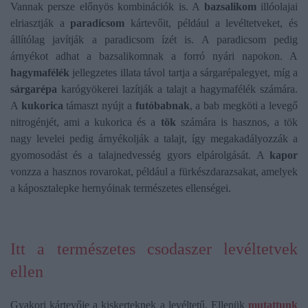
Vannak persze előnyös kombinációk is. A
bazsalikom
illóolajai
elriasztják a
paradicsom
kártevőit, például a levéltetveket, és
állítólag javítják a paradicsom ízét is. A paradicsom pedig
árnyékot adhat a bazsalikomnak a forró nyári napokon. A
hagymafélék
jellegzetes illata távol tartja a sárgarépalegyet, míg a
sárgarépa
karógyökerei lazítják a talajt a hagymafélék számára.
A
kukorica
támaszt nyújt a
futóbabnak
, a bab megköti a levegő
nitrogénjét, ami a kukorica és a
tök
számára is hasznos, a tök
nagy levelei pedig árnyékolják a talajt, így megakadályozzák a
gyomosodást és a talajnedvesség gyors elpárolgását. A
kapor
vonzza a hasznos rovarokat, például a fürkészdarazsakat, amelyek
a káposztalepke hernyóinak természetes ellenségei.
Itt a természetes csodaszer levéltetvek
ellen
Gyakori kártevője a kiskerteknek a levéltetű. Ellenük
mutattunk