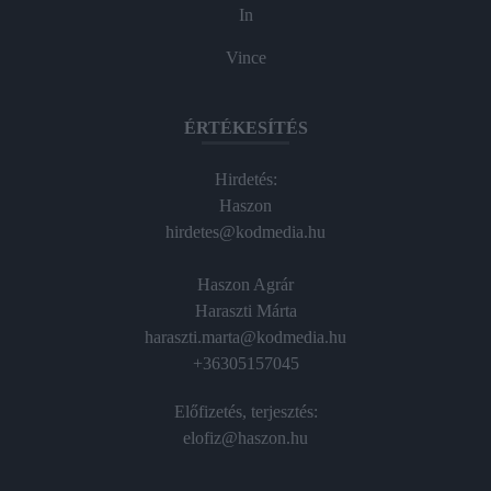
In
Vince
ÉRTÉKESÍTÉS
Hirdetés:
Haszon
hirdetes@kodmedia.hu
Haszon Agrár
Haraszti Márta
haraszti.marta@kodmedia.hu
+36305157045
Előfizetés, terjesztés:
elofiz@haszon.hu