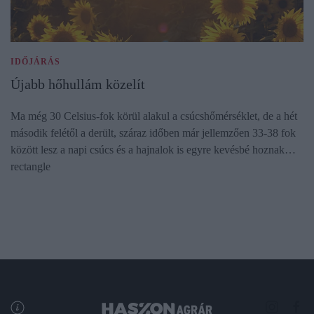
IDŐJÁRÁS
Újabb hőhullám közelít
Ma még 30 Celsius-fok körül alakul a csúcshőmérséklet, de a hét
második felétől a derült, száraz időben már jellemzően 33-38 fok
között lesz a napi csúcs és a hajnalok is egyre kevésbé hoznak…
rectangle