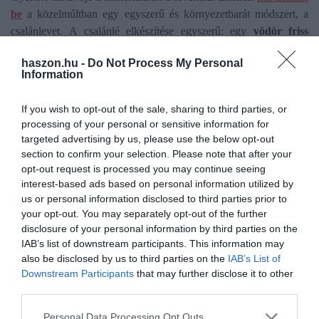
be
a közelmúltban egy egyszerű és környezetbarát módszert, a
csalánlevet. A csalánlé elkészítése egyszerű: egy
vödör friss
csalánt fel kell önteni vízzel,
majd egy napig állni hagyni. Az így
haszon.hu -
Do Not Process My Personal
kapott oldatot pedig permetként használva természetes módon
Information
vehetjük fel a harcot a levéltetvek ellen. A csalán nemcsak
hatásos, de
vegyszermentes, fenntartható és kíméletes
megoldás
If you wish to opt-out of the sale, sharing to third parties, or
is, amely nem veszélyezteti a növények fejlődését sem.
processing of your personal or sensitive information for
targeted advertising by us, please use the below opt-out
section to confirm your selection. Please note that after your
Olvasd el ezt is!
opt-out request is processed you may continue seeing
interest-based ads based on personal information utilized by
Hogyan készülj fel egy nagyobb kerti projektre?
us or personal information disclosed to third parties prior to
Kávézacc és illatok, így tartsd távol a macskákat a
your opt-out. You may separately opt-out of the further
kerttől
disclosure of your personal information by third parties on the
Így csökkentheted a kullancsveszélyt a kertben
IAB’s list of downstream participants. This information may
also be disclosed by us to third parties on the
IAB’s List of
Downstream Participants
that may further disclose it to other
third parties.
Please note that this website/app uses one or more Google
Personal Data Processing Opt Outs