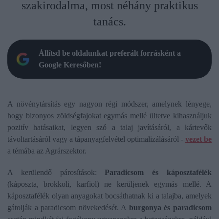
szakirodalma, most néhány praktikus
tanács.
Állítsd be oldalunkat preferált forrásként a
Google Keresőben!
A növénytársítás egy nagyon régi módszer, amelynek lényege,
hogy bizonyos zöldségfajokat egymás mellé ültetve kihasználjuk
pozitív hatásaikat, legyen szó a talaj javításáról, a kártevők
távoltartásáról vagy a tápanyagfelvétel optimalizálásáról -
vezet be
a témába az Agrárszektor.
A kerülendő párosítások:
Paradicsom és káposztafélék
(káposzta, brokkoli, karfiol) ne kerüljenek egymás mellé. A
káposztafélék olyan anyagokat bocsáthatnak ki a talajba, amelyek
gátolják a paradicsom növekedését. A
burgonya és paradicsom