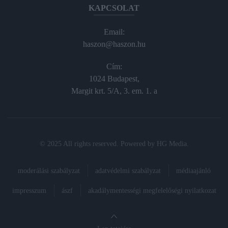
KAPCSOLAT
Email:
haszon@haszon.hu
Cím:
1024 Budapest,
Margit krt. 5/A, 3. em. 1. a
© 2025 All rights reserved. Powered by
HG Media
.
moderálási szabályzat
adatvédelmi szabályzat
médiaajánló
impresszum
ászf
akadálymentességi megfelelőségi nyilatkozat