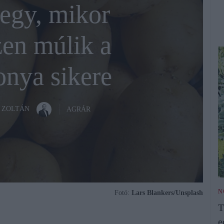
gy, mikor
zen múlik a
onya sikere
 ZOLTÁN
AGRÁR
N
Fotó:
Lars Blankers/Unsplash
T
e