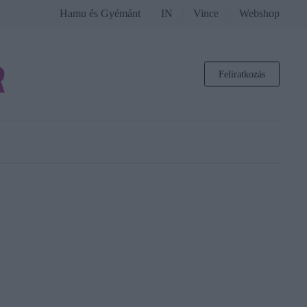
Hamu és Gyémánt
IN
Vince
Webshop
Feliratkozás