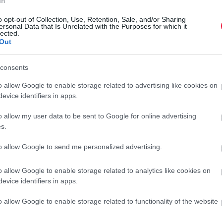
In
onya jellemzően magasabb áron értékesíthető, így komoly
 szempont a betegségekkel szembeni ellenállóság, de az
o opt-out of Collection, Use, Retention, Sale, and/or Sharing
ersonal Data that Is Unrelated with the Purposes for which it
 sima héjú, egységes méretű, világos húsú újburgonya például
lected.
Out
y,
amely könnyen károsíthatja a fiatal hajtásokat. Ennek
consents
agutak használata javasolt, amelyek segítenek stabilabb
o allow Google to enable storage related to advertising like cookies on
evice identifiers in apps.
dőjárási viszonyok figyelésére, a talajhőmérséklet mérésére
o allow my user data to be sent to Google for online advertising
s.
to allow Google to send me personalized advertising.
o allow Google to enable storage related to analytics like cookies on
evice identifiers in apps.
yit? Így tervezd meg a konyhakerted
o allow Google to enable storage related to functionality of the website