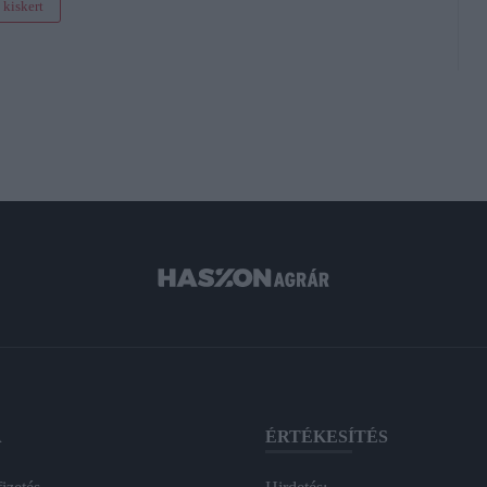
kiskert
A
ÉRTÉKESÍTÉS