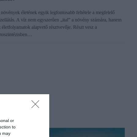
 növények életének egyik legfontosabb feltétele a megfelelő
ízellátás. A víz nem egyszerűen „ital” a növény számára, hanem
z életfolyamatok alapvető résztvevője. Részt vesz a
otoszintézisben…
sonal or
ection to
ou may