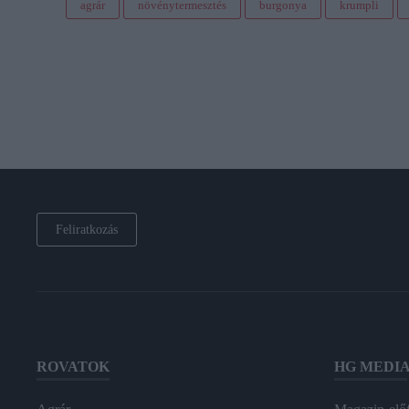
agrár
növénytermesztés
burgonya
krumpli
Feliratkozás
ROVATOK
HG MEDI