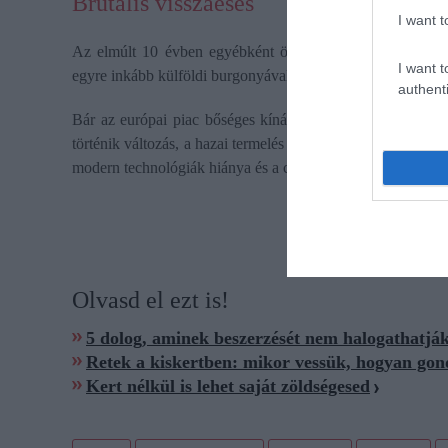
Brutális visszaesés
I want t
Az elmúlt 10 évben egyébként összesen
70 százalékkal
I want t
egyre inkább külföldi burgonyával pótoljuk.
authenti
Bár az európai piac bőséges kínálatot biztosít, a magyar
történik változás, a hazai termelés hamarosan a minimális sz
modern technológiák hiánya és a csökkenő termőterület -
í
Olvasd el ezt is!
5 dolog, aminek beszerzését nem halogathatjá
Retek a kiskertben: mikor vessük, hogyan go
Kert nélkül is lehet saját zöldségesed