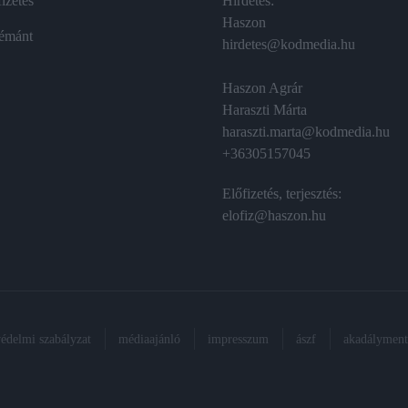
izetés
Hirdetés:
Haszon
émánt
hirdetes@kodmedia.hu
Haszon Agrár
Haraszti Márta
haraszti.marta@kodmedia.hu
+36305157045
Előfizetés, terjesztés:
elofiz@haszon.hu
védelmi szabályzat
médiaajánló
impresszum
ászf
akadálymente