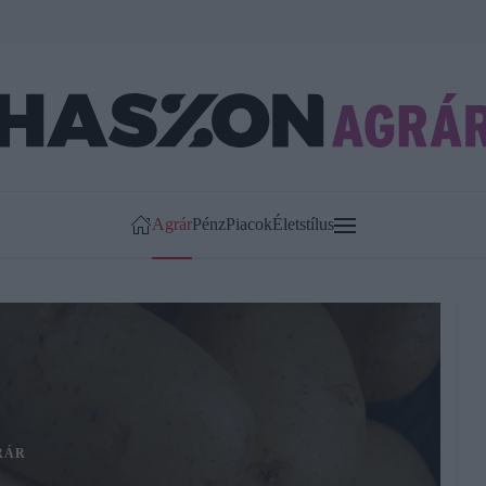
Agrár
Pénz
Piacok
Életstílus
RÁR