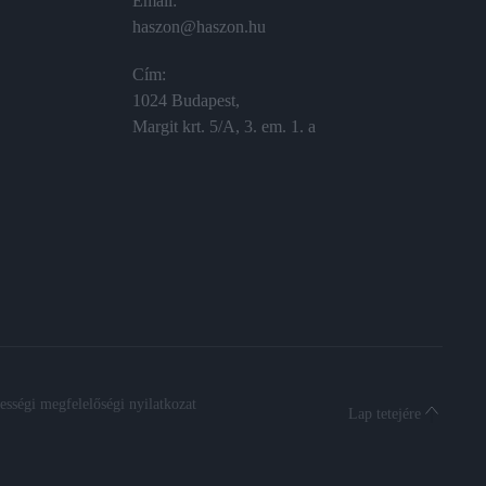
Email:
haszon@haszon.hu
Cím:
1024 Budapest,
Margit krt. 5/A, 3. em. 1. a
sségi megfelelőségi nyilatkozat
Lap tetejére