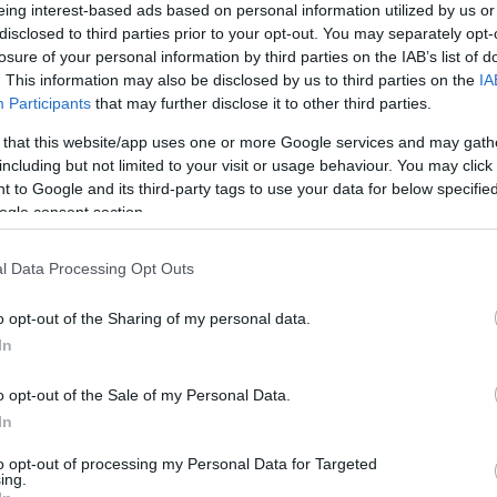
eing interest-based ads based on personal information utilized by us or
disclosed to third parties prior to your opt-out. You may separately opt-
losure of your personal information by third parties on the IAB’s list of
. This information may also be disclosed by us to third parties on the
IA
a naptár, hanem a talaj hőmérséklete: az ültetést akkor
Participants
that may further disclose it to other third parties.
artósan eléri a
6–8 Celsius-fokot,
ami általában
március
inform
cikkéből.
 that this website/app uses one or more Google services and may gath
including but not limited to your visit or usage behaviour. You may click 
 to Google and its third-party tags to use your data for below specifi
ogle consent section.
l Data Processing Opt Outs
rothadásnak is indulhatnak, míg a késlekedés a tenyészidő
A
ez ezért nemcsak az időzítés, hanem a talaj állapota és a
o opt-out of the Sharing of my personal data.
E
In
A
nyel,
amely gyorsan felmelegszik. A túl nedves vagy kötött
o opt-out of the Sale of my Personal Data.
m
ckázatát. A gazdák egyre gyakrabban alkalmaznak bakhátas
In
ö
s elősegítsék a gyorsabb kelést.
r
to opt-out of processing my Personal Data for Targeted
i érésű, ellenálló fajták gyorsabban fejlődnek és hamarabb
ing.