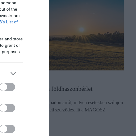
 personal
out of the
 downstream
B’s List of
er and store
to grant or
ed purposes
GRÁR
kkor mondható fel a földhaszonbérlet
 felek nem dönthetnek szabadon arról, milyen esetekben szűnjön
eg a termőföld haszonbérleti szerződés. Itt a MAGOSZ
sszefoglalója.
ectangle