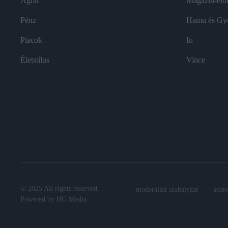
Agrár
Magazin-előf
Pénz
Hamu és Gy
Piacok
In
Életstílus
Vince
© 2025 All rights reserved.
moderálási szabályzat
adat
Powered by
HG Media
.