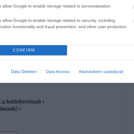
o allow Google to enable storage related to personalization.
 csökkent
a hazai burgonyatermelés. A kieső mennyiséget
o allow Google to enable storage related to security, including
cation functionality and fraud prevention, and other user protection.
 burgonya jövője szempontjából a helyzet válságos: ha nem
int alá kerülhet. Az okok között szerepel a klímaváltozás, a
rtuk
korábban.
CONFIRM
Data Deletion
Data Access
Adatvédelmi szabályzat
k a hobbikertészek
ndozzuk?