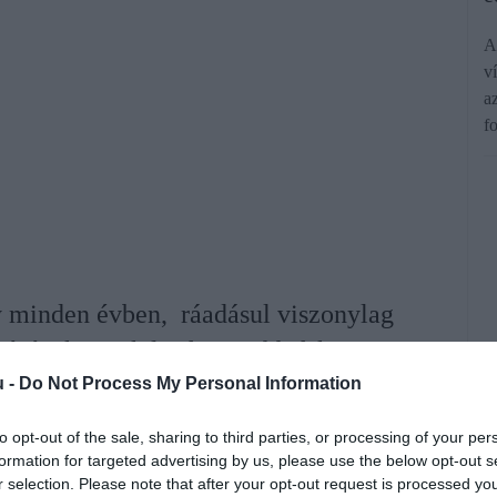
A
v
a
f
y minden évben, ráadásul viszonylag
tésének egyik legfontosabb faktora az
, károsodhat, ha túl későn, kevesebbet
u -
Do Not Process My Personal Information
em.
to opt-out of the sale, sharing to third parties, or processing of your per
formation for targeted advertising by us, please use the below opt-out s
r selection. Please note that after your opt-out request is processed y
rált forrásként a Google Keresőben!