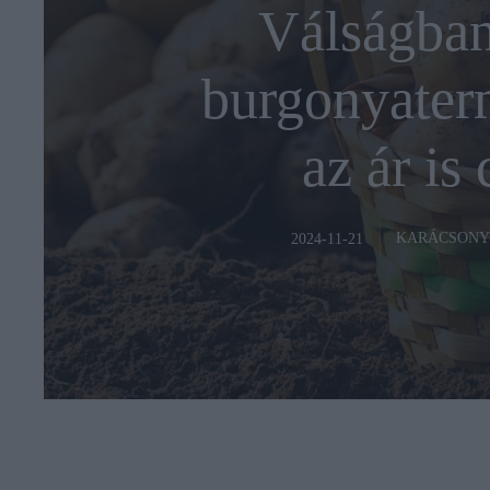
Válságban
burgonyater
az ár is
KARÁCSONY
2024-11-21