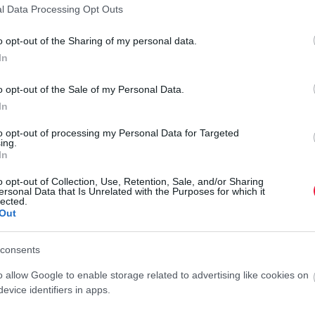
l Data Processing Opt Outs
o opt-out of the Sharing of my personal data.
 idén átlag feletti mennyiségű burgonyát takarítottak be:
In
 tonna burgonya került a tárolókba, ami hektáronként 44
o opt-out of the Sale of my Personal Data.
In
 termőterülete és termésmennyisége is csökken. 2022-ben
to opt-out of processing my Personal Data for Targeted
e a gazdák, 199 ezer tonnát.
ing.
In
l 158,5 ezer tonna burgonyát
szedtünk fel, a termésátlag
o opt-out of Collection, Use, Retention, Sale, and/or Sharing
I
hogy még sosem volt ennyire kevés hazai burgonyánk, mint
ersonal Data that Is Unrelated with the Purposes for which it
lected.
M
Out
Ö
consents
k
azai burgonyatermelés.
í
o allow Google to enable storage related to advertising like cookies on
r
evice identifiers in apps.
toljuk. 2024 első nyolc hónapjában a burgonyaimport 24,4