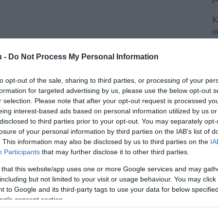
K
m
C
ö
u -
Do Not Process My Personal Information
to opt-out of the sale, sharing to third parties, or processing of your per
formation for targeted advertising by us, please use the below opt-out s
r selection. Please note that after your opt-out request is processed y
eing interest-based ads based on personal information utilized by us or
disclosed to third parties prior to your opt-out. You may separately opt-
losure of your personal information by third parties on the IAB’s list of
kordszámokkal zárták az idei
. This information may also be disclosed by us to third parties on the
IA
lytatódik a hanyatlás. Az elmúlt 10
Participants
that may further disclose it to other third parties.
 és most az import is hatszorosa az
 that this website/app uses one or more Google services and may gath
including but not limited to your visit or usage behaviour. You may click 
tnak.
 to Google and its third-party tags to use your data for below specifi
ogle consent section.
rált forrásként a Google Keresőben!