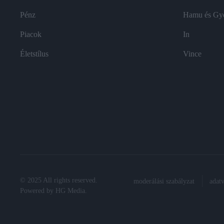
Pénz
Hamu és Gy
Piacok
In
Életstílus
Vince
© 2025 All rights reserved.
moderálási szabályzat
adat
Powered by
HG Media
.