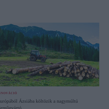
NNOVÁCIÓ
urópából Ázsiába költözik a nagymúltú
árműgyártó