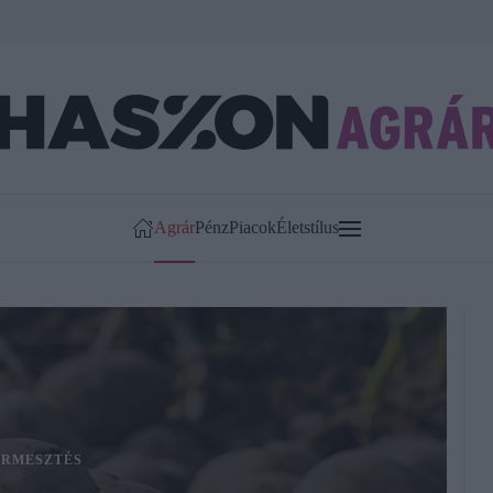
Agrár
Pénz
Piacok
Életstílus
RMESZTÉS