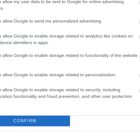
is Franciaország.
Az újburgonya behozatala 12%-kal
o allow my user data to be sent to Google for online advertising
s.
 az export mindössze 4,1 ezer tonna volt.
to allow Google to send me personalized advertising.
ez képest, a Budapesti Nagybani Piacon 210–350 forint
ya ára csak 7%-kal esett vissza.)
o allow Google to enable storage related to analytics like cookies on
evice identifiers in apps.
 burgonya jövője szempontjából a helyzet válságos: ha nem
int alá kerülhet. Az okok között szerepel a klímaváltozás, a
o allow Google to enable storage related to functionality of the website
o allow Google to enable storage related to personalization.
az olívaolaj ára is csökkenhet
hamarosan, mert ebben az
o allow Google to enable storage related to security, including
cation functionality and fraud prevention, and other user protection.
azat eddigi talán legnehezebb időszaka.
ost egyenesen rekordtermés várható például a világ 2.
it is gyártó Deoleo-nál szintén optimisták.
CONFIRM
import