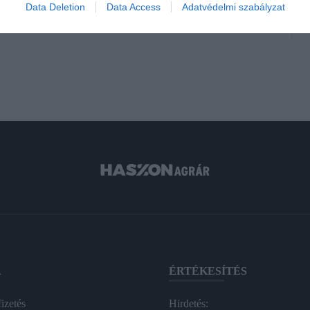
Data Deletion
Data Access
Adatvédelmi szabályzat
A
ÉRTÉKESÍTÉS
izetés
Hirdetés: