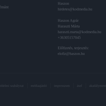
Haszon
émánt
hirdetes@kodmedia.hu
Haszon Agrár
Haraszti Márta
haraszti.marta@kodmedia.hu
+36305157045
Előfizetés, terjesztés:
elofiz@haszon.hu
védelmi szabályzat
médiaajánló
impresszum
ászf
akadálymente