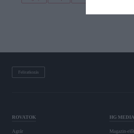
Feliratkozás
ROVATOK
HG MEDI
Agrár
Magazin-előf