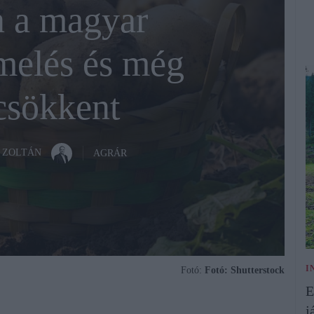
 a magyar
melés és még
 csökkent
 ZOLTÁN
AGRÁR
I
Fotó:
Fotó: Shutterstock
E
j