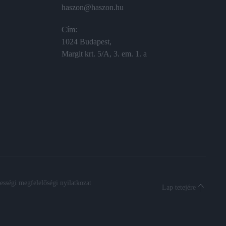
haszon@haszon.hu
Cím:
1024 Budapest,
Margit krt. 5/A, 3. em. 1. a
sségi megfelelőségi nyilatkozat
Lap tetejére