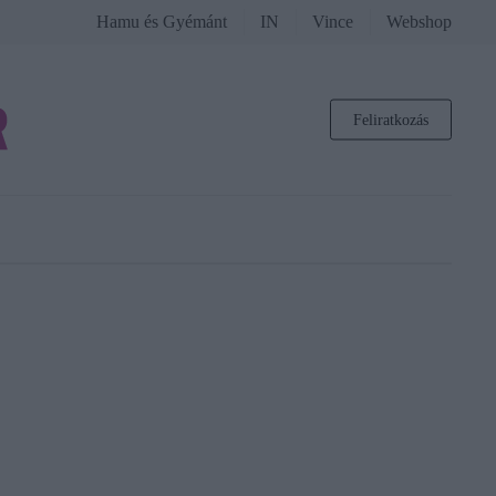
Hamu és Gyémánt
IN
Vince
Webshop
Feliratkozás