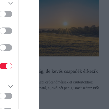
DŐJÁRÁS
érséklődik a forróság, de kevés csapadék érkezik
t-tíz fokot csökken ma a napi csúcshőmérséklet csütörtökhöz
épest. Kevés csapadék várható, a jövő hét pedig ismét száraz időt
gér.
ectangle