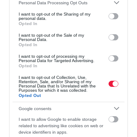
Please note that this website/app uses one or more Google
Personal Data Processing Opt Outs
services and may gather and store information including but
not limited to your visit or usage behaviour. You may click to
I want to opt-out of the Sharing of my
personal data.
grant or deny consent to Google and its third-party tags to
Opted In
use your data for below specified purposes in below Google
consent section.
I want to opt-out of the Sale of my
Personal Data.
Opted In
I want to opt-out of processing my
Personal Data for Targeted Advertising.
Opted In
I want to opt-out of Collection, Use,
Retention, Sale, and/or Sharing of my
Personal Data that Is Unrelated with the
Purposes for which it was collected.
Opted Out
Google consents
I want to allow Google to enable storage
related to advertising like cookies on web or
device identifiers in apps.