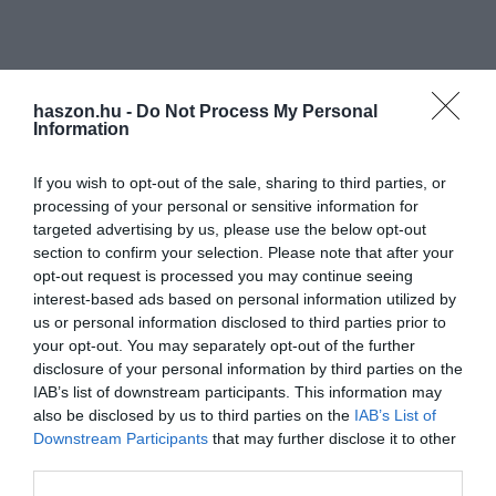
Olvasd el ezt is!
haszon.hu -
Do Not Process My Personal
Information
Igazi agrár APP: van igény a digitalizációra
Gyümölcsök, amiket cukorbetegek is
If you wish to opt-out of the sale, sharing to third parties, or
fogyaszthatnak
processing of your personal or sensitive information for
Többet dolgozhatnak a mezőgazdasági
targeted advertising by us, please use the below opt-out
idénymunkások
section to confirm your selection. Please note that after your
opt-out request is processed you may continue seeing
interest-based ads based on personal information utilized by
Olvasd el ezt is!
us or personal information disclosed to third parties prior to
your opt-out. You may separately opt-out of the further
disclosure of your personal information by third parties on the
IAB’s list of downstream participants. This information may
also be disclosed by us to third parties on the
IAB’s List of
Downstream Participants
that may further disclose it to other
cukorrépa
cukoripar
cukor
élelmiszeripar
third parties.
európai unió