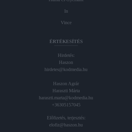
In
Vince
ÉRTÉKESÍTÉS
Hirdetés:
Haszon
hirdetes@kodmedia.hu
Haszon Agrár
Haraszti Márta
haraszti.marta@kodmedia.hu
+36305157045
Előfizetés, terjesztés:
elofiz@haszon.hu