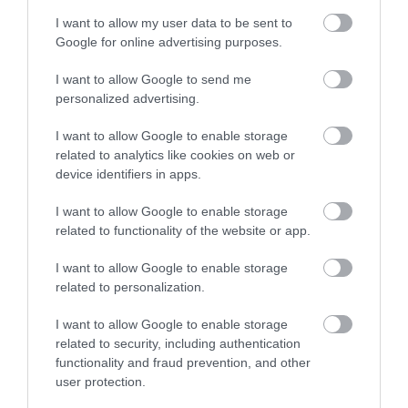
I want to allow my user data to be sent to
Google for online advertising purposes.
I want to allow Google to send me
personalized advertising.
I want to allow Google to enable storage
related to analytics like cookies on web or
NÖVÉNYTERMESZTÉS
device identifiers in apps.
Mekkora felvásárlási árnál éri meg dinnyét
I want to allow Google to enable storage
termeszteni?
related to functionality of the website or app.
Az önköltségi szint alá csökkent a görögdinnye termelői ára a
I want to allow Google to enable storage
július közepi lehűlés és az európai túlkínálat miatt, ami
related to personalization.
veszélyezteti a hazai dinnyetermesztés jövedelmezőségét és
I want to allow Google to enable storage
hosszú távon a…
related to security, including authentication
functionality and fraud prevention, and other
user protection.