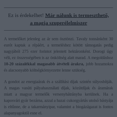
Ez is érdekelhet!
Már nálunk is termeszthető,
a magja szuperélelmiszer
A termelőket jelenleg az ár sem ösztönzi. Tavaly tonnánként 30
eurót kaptak a répáért, a termeléshez kötött támogatás pedig
nagyjából 275 ezer forintot jelentett hektáronként. Dorogi úgy
véli, ez összességében is az önköltség alatt marad. A megoldáshoz
10-20 százalékkal magasabb átvételi árakra,
jobb hozamokra
és alacsonyabb költségkörnyezetre lenne szükség.
A gondot az energiaárak és a szállítási díjak szintén súlyosbítják.
A magas vasúti pályahasználati díjak, közútdíjak és áramárak
miatt a magyar termelők versenyhátrányba kerülnek. Ha a
kaposvári gyár bezárna, azzal a hazai cukorgyártás utolsó bástyája
is eltűnne, de a takarmányipar, valamint a biogázágazat is fontos
alapanyagoktól esne el.