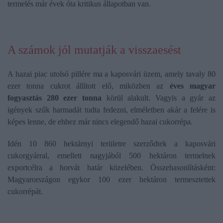
termelés már évek óta kritikus állapotban van.
A számok jól mutatják a visszaesést
A hazai piac utolsó pillére ma a kaposvári üzem, amely
tavaly 80
ezer tonna cukrot állított elő, miközben az
éves magyar
fogyasztás 280 ezer tonna
körül alakult. Vagyis a gyár az
igények szűk harmadát tudta fedezni, elméletben akár a felére is
képes lenne, de ehhez már nincs elegendő hazai cukorrépa.
Idén 10 860 hektárnyi területre szerződtek a kaposvári
cukorgyárral, emellett nagyjából 500 hektáron termelnek
exportcélra a horvát határ közelében. Összehasonlításként:
Magyarországon egykor 100 ezer hektáron termesztettek
cukorrépát.