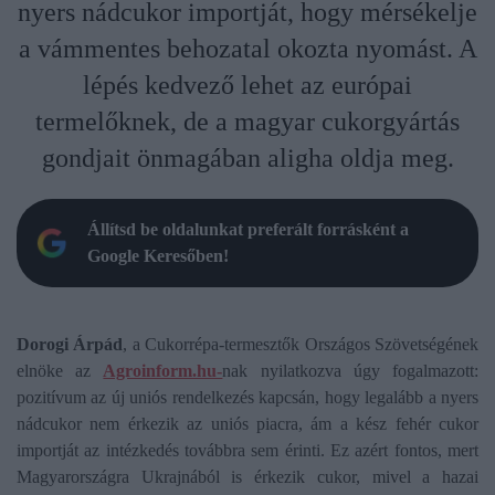
nyers nádcukor importját, hogy mérsékelje
a vámmentes behozatal okozta nyomást. A
lépés kedvező lehet az európai
termelőknek, de a magyar cukorgyártás
gondjait önmagában aligha oldja meg.
Állítsd be oldalunkat preferált forrásként a
Google Keresőben!
Dorogi Árpád
, a Cukorrépa-termesztők Országos Szövetségének
elnöke az
Agroinform.hu-
nak nyilatkozva úgy fogalmazott:
pozitívum az új uniós rendelkezés kapcsán, hogy legalább a nyers
nádcukor nem érkezik az uniós piacra, ám a kész fehér cukor
importját az intézkedés továbbra sem érinti. Ez azért fontos, mert
Magyarországra Ukrajnából is érkezik cukor, mivel a hazai