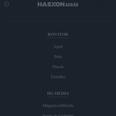
ROVATOK
Agrár
Pénz
Piacok
Életstílus
HG MEDIA
Magazin-előfizetés
Hamu és Gyémánt