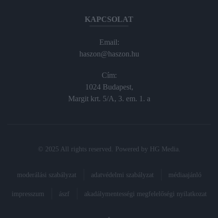
KAPCSOLAT
Email:
haszon@haszon.hu
Cím:
1024 Budapest,
Margit krt. 5/A, 3. em. 1. a
© 2025 All rights reserved. Powered by
HG Media
.
moderálási szabályzat
adatvédelmi szabályzat
médiaajánló
impresszum
ászf
akadálymentességi megfelelőségi nyilatkozat