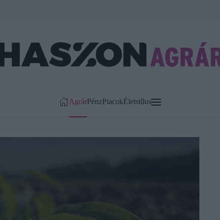
Agrár
Pénz
Piacok
Életstílus