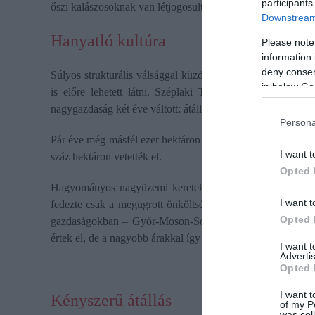
participants
őszi kalászosoknak van létjogosultságuk.
Downstream 
Hanyatló kultúra
Please note
information 
deny consent
Súlyos strukturális válsággal küzd Európa mezőgazdasága
in below Go
is előre lehetett látni. Széplaki Tamás, a peresztegi cé
nagygazdaság két éve váltott: átállt az ökológiai termesztésr
Persona
Pár éve még másfél ezer hektáron termeltek búzát és kukoric
I want t
száz hektáron vetették el.
Opted 
Hagyományos nagyüzemi keretek közt a kukorica már évek
I want t
fedezte csak a megugrott önköltséget, miközben az országo
Opted 
gazdaságokban – Győr-Moson-Sopronban – viszont 7,8 tonn
értek el, de a nagyobb árakkal így is jövedelmezőnek bizony
I want 
Advertis
Opted 
I want t
Kényszerű átállás
of my P
was col