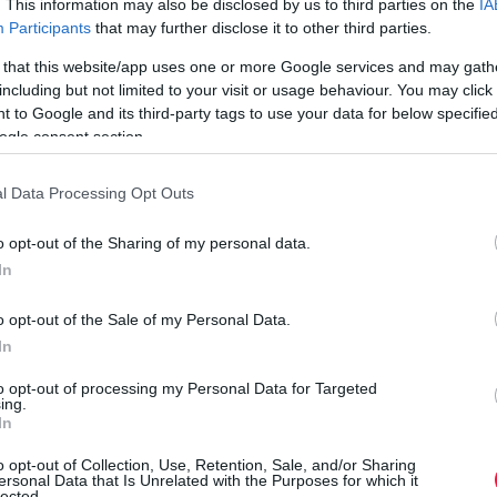
. This information may also be disclosed by us to third parties on the
IA
Participants
that may further disclose it to other third parties.
 that this website/app uses one or more Google services and may gath
including but not limited to your visit or usage behaviour. You may click 
 to Google and its third-party tags to use your data for below specifi
. A most kicsúcsosodó gabona- és termékpiaci problémákat
ogle consent section.
gcsoport vezetője ezzel indokolja, hogy az 5300 hektáros
e, és radikálisan megváltoztatta a vetésszerkezetét.
l Data Processing Opt Outs
át is, de az utóbbit idén áprilisban már csak kevesebb mint
o opt-out of the Sharing of my personal data.
In
 óta veszteséges. Tavaly hektáronként 7,5 tonna termés
o opt-out of the Sale of my Personal Data.
s termésátlag alig haladta meg az 5 tonnát. A környékbeli
In
a volt az átlag. A peresztegi biogazdaságban 6,5 tonnát
ult ez a kultúra.
to opt-out of processing my Personal Data for Targeted
ing.
In
o opt-out of Collection, Use, Retention, Sale, and/or Sharing
ersonal Data that Is Unrelated with the Purposes for which it
lected.