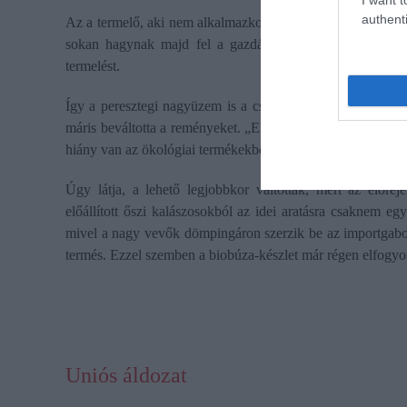
authenti
Az a termelő, aki nem alkalmazkodik ezekre a megváltozott
sokan hagynak majd fel a gazdálkodással, mert nem tudj
termelést.
Így a peresztegi nagyüzem is a csökkenő hozamok, a piaci
máris beváltotta a reményeket. „Ehhez megvannak az adott
hiány van az ökológiai termékekből” – magyarázza a cégve
Úgy látja, a lehető legjobbkor váltottak, mert az előre
előállított őszi kalászosokból az idei aratásra csaknem eg
mivel a nagy vevők dömpingáron szerzik be az importgabo
termés. Ezzel szemben a biobúza-készlet már régen elfogyot
Uniós áldozat