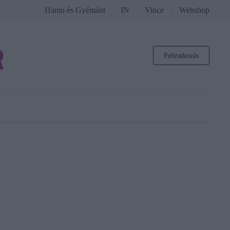
Hamu és Gyémánt
IN
Vince
Webshop
Feliratkozás