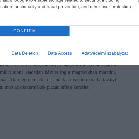
cation functionality and fraud prevention, and other user protection.
 körülményekhez, annak szerinte „vége”. Emiatt az idén is
ák finanszírozni a veszteséges hagyományos szántóföldi
CONFIRM
 nehézségek miatt tért át az ökológiai gazdálkodásra, ami
ságaink. Közel fekszünk az osztrák és német piachoz, ahol
zető.
Data Deletion
Data Access
Adatvédelmi szabályzat
jelzések szerint a hagyományos nagyüzemi technológiával
ymillió tonna eladatlan készlet fog a magtárakban maradni,
nát. Aki még nem adta el, annak a nyakán marad a tavalyi
t, mert az ökotermékek piacán erős a kereslet.