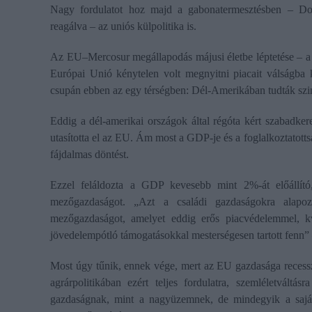
Nagy fordulatot hoz majd a gabonatermesztésben – Dona
reagálva – az uniós külpolitika is.
Az EU–Mercosur megállapodás májusi életbe léptetése – a p
Európai Unió kénytelen volt megnyitni piacait válságba 
csupán ebben az egy térségben: Dél-Amerikában tudták szint
Eddig a dél-amerikai országok által régóta kért szabadke
utasította el az EU. Ám most a GDP-je és a foglalkoztatott
fájdalmas döntést.
Ezzel feláldozta a GDP kevesebb mint 2%-át előállító
mezőgazdaságot. „Azt a családi gazdaságokra alapoz
mezőgazdaságot, amelyet eddig erős piacvédelemmel, kv
jövedelempótló támogatásokkal mesterségesen tartott fenn” –
Most úgy tűnik, ennek vége, mert az EU gazdasága recessz
agrárpolitikában ezért teljes fordulatra, szemléletvál
gazdaságnak, mint a nagyüzemnek, de mindegyik a saját