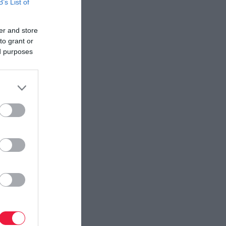
B’s List of
er and store
to grant or
ed purposes