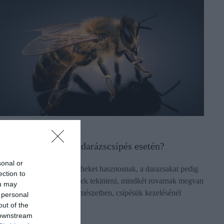
GRÁR
it tegyünk méh- és darázscsípés esetén?
sonal or
ár sokan hajlamosak a méheket hasznosnak, a darazsakat pedig
ection to
supán agresszív kártevőknek tekinteni, mindkét rovarnak megvan
ou may
 maga fontos szerepe a természetben, csípésük kezelésénél
 personal
edig…
out of the
 downstream
ectangle