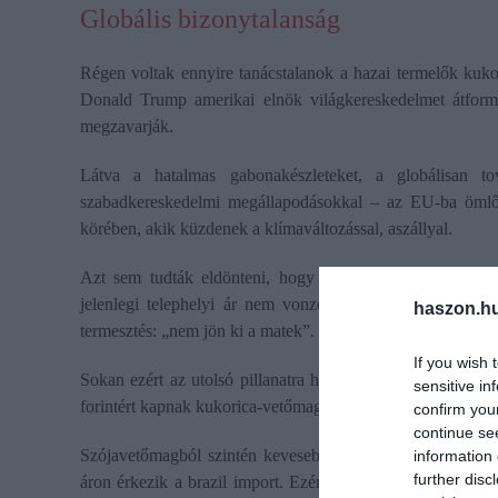
Globális bizonytalanság
Régen voltak ennyire tanácstalanok a hazai termelők kukor
Donald Trump amerikai elnök világkereskedelmet átformál
megzavarják.
Látva a hatalmas gabonakészleteket, a globálisan 
szabadkereskedelmi megállapodásokkal – az EU-ba ömlő o
körében, akik küzdenek a klímaváltozással, aszállyal.
Azt sem tudták eldönteni, hogy az idén vessenek-e egyál
jelenlegi telephelyi ár nem vonzó. Az árak és a ráfordí
haszon.h
termesztés: „nem jön ki a matek”.
If you wish 
Sokan ezért az utolsó pillanatra halasztották a vetőmagvá
sensitive in
forintért kapnak kukorica-vetőmagot, akkor vetnek, ha nem
confirm you
continue se
Szójavetőmagból szintén kevesebb fogy, mert az EU–Merc
information 
further disc
áron érkezik a brazil import. Ezért egyre többen úgy gon