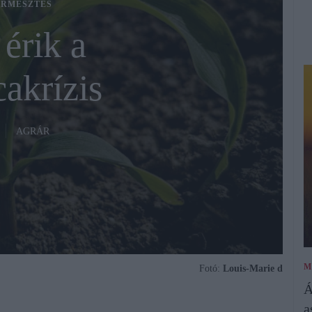
RMESZTÉS
érik a
akrízis
AGRÁR
M
Fotó:
Louis-Marie d
Á
a