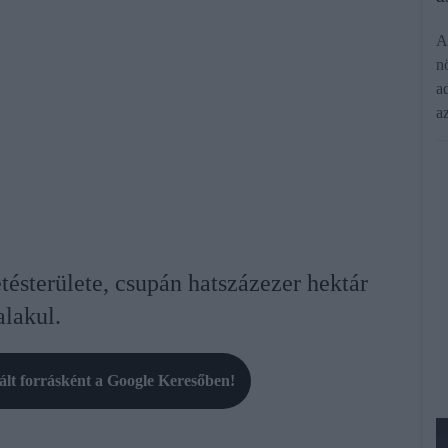
A
n
a
a
tésterülete, csupán hatszázezer hektár
alakul.
rált forrásként a Google Keresőben!