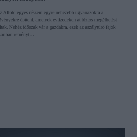
z Alföld egyes részein egyre nehezebb ugyanazokra a
övényekre építeni, amelyek évtizedeken át biztos megélhetést
dtak. Nehéz időszak vár a gazdákra, ezek az aszálytűrő fajok
zonban reményt…