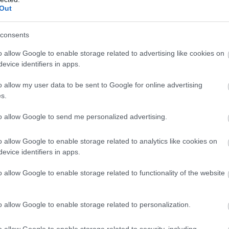
Out
e még több mint egymillió hektáros – hazai vetésterülete
ás becslése szerint az idén pedig akár 600 ezer hektár alá
consents
tűrőbb és jövedelmezőbb napraforgóval próbálják kiváltani.
 ezer hektárra nőhet – ezzel meghaladja a kukoricáét.
o allow Google to enable storage related to advertising like cookies on
evice identifiers in apps.
a visszatérő aszály miatt a következő években a szakember
o allow my user data to be sent to Google for online advertising
tozások csökkenti a termést.
s.
jára cserélték a kukoricát. Már csaknem háromezer hektáron
to allow Google to send me personalized advertising.
termelővé válik a peresztegi cégcsoport, amely azonban se
tésének amúgy is véget vet a klímaváltozás, mert hatalmas
o allow Google to enable storage related to analytics like cookies on
ereket betiltotta az unió.
evice identifiers in apps.
o allow Google to enable storage related to functionality of the website
ermésátlaga is évről évre – akár 20-30%-kal is – csökken.
o allow Google to enable storage related to personalization.
rak stagnálnak, vagy egyre esnek” – utal az ukrajnai és az
o allow Google to enable storage related to security, including