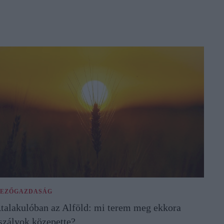
EZŐGAZDASÁG
talakulóban az Alföld: mi terem meg ekkora
szályok közepette?