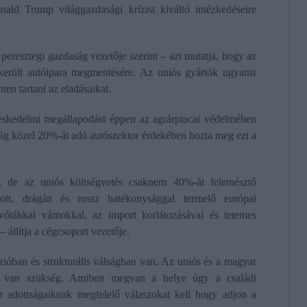
ld Trump világgazdasági krízist kiváltó intézkedéseire
eresztegi gazdaság vezetője szerint – azt mutatja, hogy az
került autóipara megmentésére. Az uniós gyártók ugyanis
en tartani az eladásaikat.
reskedelmi megállapodást éppen az agrárpiacai védelmében
ság közel 20%-át adó autószektor érdekében hozta meg ezt a
, de az uniós költségvetés csaknem 40%-át felemésztő
ott, drágán és rossz hatékonysággal termelő európai
ótákkal vámokkal, az import korlátozásával és tetemes
 állítja a cégcsoport vezetője.
ióban és strukturális válságban van. Az uniós és a magyar
tásra van szükség. Amiben megvan a helye úgy a családi
 adottságaiknak megfelelő válaszokat kell hogy adjon a