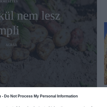
RMESZTÉS
kül nem lesz
mpli
AGRÁR
A
Fotó:
Fotó: 123rf
u -
Do Not Process My Personal Information
B
t