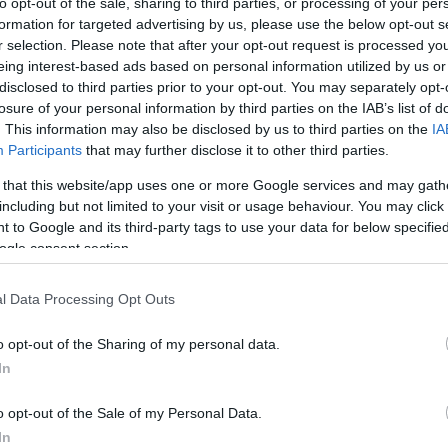
to opt-out of the sale, sharing to third parties, or processing of your per
formation for targeted advertising by us, please use the below opt-out s
A
r selection. Please note that after your opt-out request is processed y
k
eing interest-based ads based on personal information utilized by us or
disclosed to third parties prior to your opt-out. You may separately opt-
losure of your personal information by third parties on the IAB’s list of
. This information may also be disclosed by us to third parties on the
IA
Participants
that may further disclose it to other third parties.
 that this website/app uses one or more Google services and may gath
including but not limited to your visit or usage behaviour. You may click 
 to Google and its third-party tags to use your data for below specifi
ogle consent section.
zása - különösen a burgonyatermesztés
l Data Processing Opt Outs
egebbé és szárazabbá válása - miatt
o opt-out of the Sharing of my personal data.
edményesen burgonyát termelni. Ezért
In
melők öntözési közösségeket hozzanak
ikat kiemelten támogatja.A tárca
o opt-out of the Sale of my Personal Data.
In
amtitkár emellett sikeresnek és