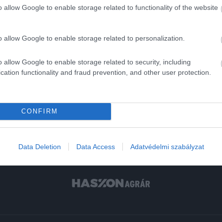
lasztékot keresnek az üzletekben. Ehhez segíti hozzá a
o allow Google to enable storage related to functionality of the website
ása és a precíziós gazdálkodás eredményének kihasználása -
o allow Google to enable storage related to personalization.
o allow Google to enable storage related to security, including
cation functionality and fraud prevention, and other user protection.
CONFIRM
Data Deletion
Data Access
Adatvédelmi szabályzat