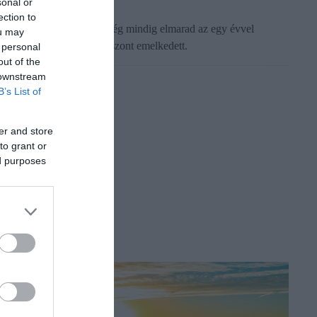
sonal or
ection to
 búza és a kukorica ára még mindig elmarad az egy évvel
ou may
orábbitól, a napraforgó viszont emelkedett.
 personal
out of the
 downstream
B’s List of
er and store
to grant or
ed purposes