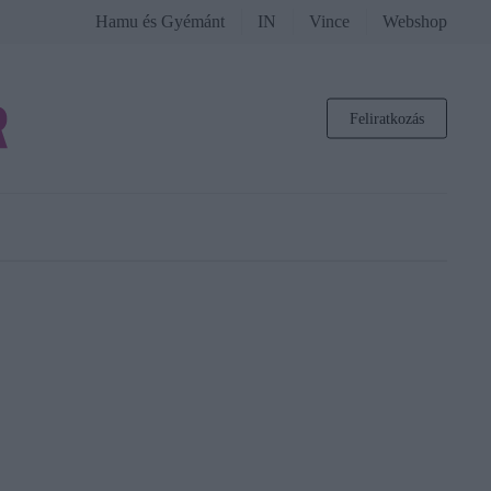
Hamu és Gyémánt
IN
Vince
Webshop
Feliratkozás