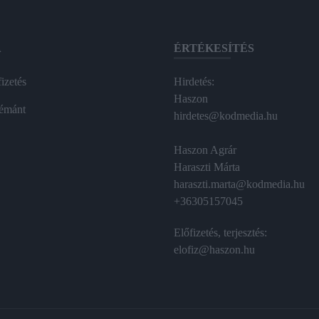
A
ÉRTÉKESÍTÉS
izetés
Hirdetés:
Haszon
émánt
hirdetes@kodmedia.hu
Haszon Agrár
Haraszti Márta
haraszti.marta@kodmedia.hu
+36305157045
Előfizetés, terjesztés:
elofiz@haszon.hu