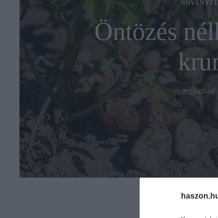
NÖVÉNYTE
Öntözés nél
kru
2023-07-06
haszon.h