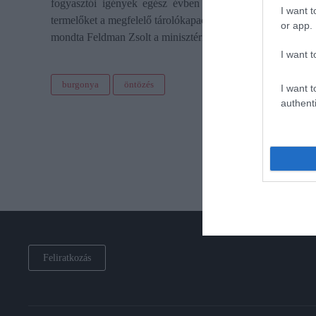
fogyasztói igények egész évben egyenlő minőséget és vá
I want t
termelőket a megfelelő tárolókapacitás, gépparkjuk megújít
or app.
mondta Feldman Zsolt a minisztérium közleménye szerint.
I want t
burgonya
öntözés
I want t
authenti
Feliratkozás