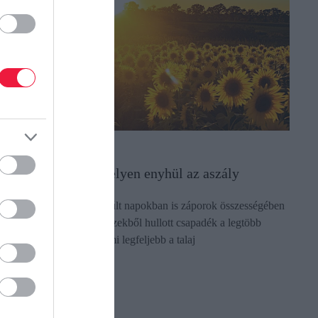
ÖVÉNYTERMESZTÉS
egfeljebb néhány helyen enyhül az aszály
iába fordultak elő az elmúlt napokban is záporok összességében
öbbfelé az országban, az ezekből hullott csapadék a legtöbb
elyen olyan kevés volt, ami legfeljebb a talaj
edvességvesztését…
ectangle