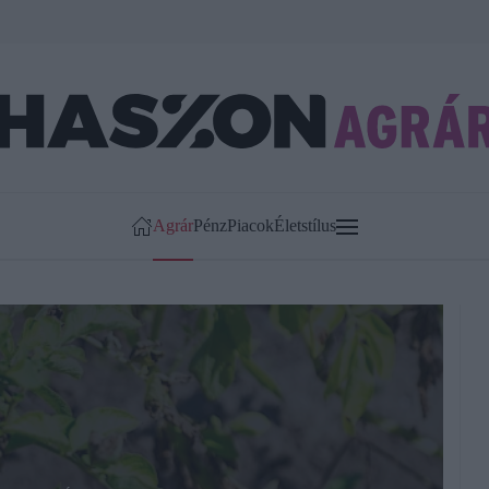
Agrár
Pénz
Piacok
Életstílus