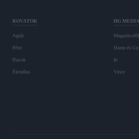
ROVATOK
HG MEDI
Agrár
Magazin-előf
Pénz
Hamu és Gy
Piacok
In
Életstílus
Vince