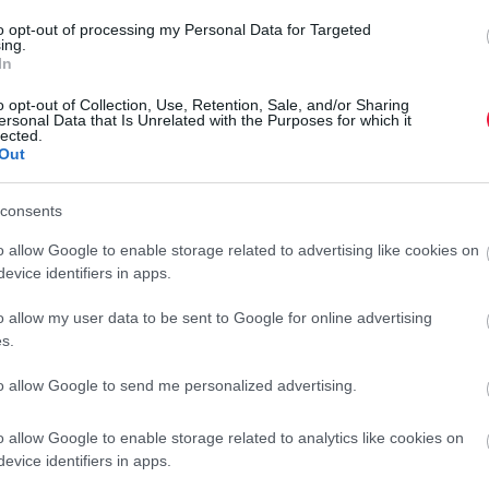
to opt-out of processing my Personal Data for Targeted
ltban lezárult pályázatot, amelynek
ing.
In
árolókapacitások bővítésére vagy
st, amelyek segítik a burgonya hosszú
o opt-out of Collection, Use, Retention, Sale, and/or Sharing
ersonal Data that Is Unrelated with the Purposes for which it
lected.
lmények között történő tárolását. A
Out
 programban pedig most nyíltak meg
elyekkel a termelők technológiai
consents
N
kjukat újíthatják meg.
o allow Google to enable storage related to advertising like cookies on
L
evice identifiers in apps.
H
o allow my user data to be sent to Google for online advertising
rált forrásként a Google Keresőben!
s.
t
h
to allow Google to send me personalized advertising.
n
r
o allow Google to enable storage related to analytics like cookies on
evice identifiers in apps.
ugyanis kedvelik, keresik a burgonyát. A megváltozott