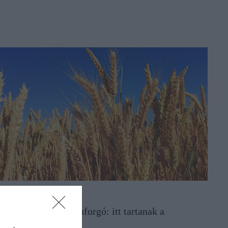
GRÁR
úza, kukorica, napraforgó: itt tartanak a
erményárak