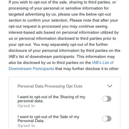
közbeavatkozás nélkül könnyen a teljes összeomlás szélére
If you wish to opt-out of the sale, sharing to third parties, or
sodródhat.
processing of your personal or sensitive information for
targeted advertising by us, please use the below opt-out
section to confirm your selection. Please note that after your
opt-out request is processed you may continue seeing
sertés
húsipar
állattenyésztés
élelmiszer
interest-based ads based on personal information utilized by
visszaesés
us or personal information disclosed to third parties prior to
your opt-out. You may separately opt-out of the further
disclosure of your personal information by third parties on the
IAB’s list of downstream participants. This information may
also be disclosed by us to third parties on the
IAB’s List of
Downstream Participants
that may further disclose it to other
third parties.
Please note that this website/app uses one or more Google
Personal Data Processing Opt Outs
services and may gather and store information including but
not limited to your visit or usage behaviour. You may click to
I want to opt-out of the Sharing of my
personal data.
grant or deny consent to Google and its third-party tags to
Opted In
use your data for below specified purposes in below Google
consent section.
I want to opt-out of the Sale of my
Personal Data.
Opted In