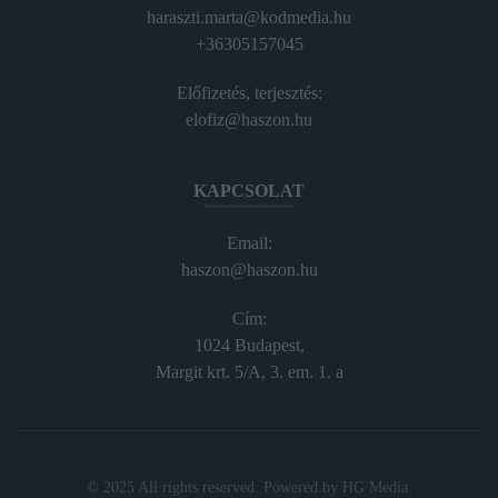
haraszti.marta@kodmedia.hu
+36305157045
Előfizetés, terjesztés:
elofiz@haszon.hu
KAPCSOLAT
Email:
haszon@haszon.hu
Cím:
1024 Budapest,
Margit krt. 5/A, 3. em. 1. a
© 2025 All rights reserved. Powered by
HG Media
.