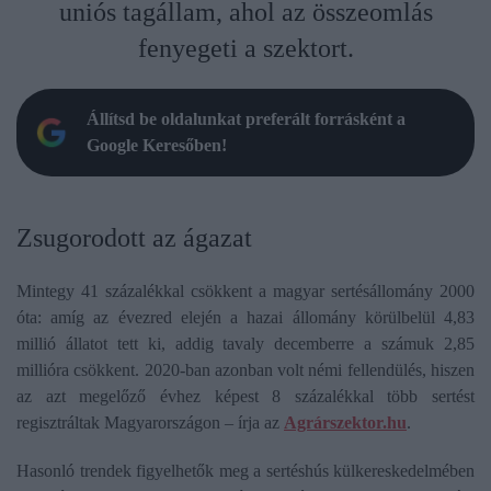
uniós tagállam, ahol az összeomlás
fenyegeti a szektort.
Állítsd be oldalunkat preferált forrásként a
Google Keresőben!
Zsugorodott az ágazat
Mintegy 41 százalékkal csökkent a magyar sertésállomány 2000
óta: amíg az évezred elején a hazai állomány körülbelül 4,83
millió állatot tett ki, addig tavaly decemberre a számuk 2,85
millióra csökkent. 2020-ban azonban volt némi fellendülés, hiszen
az azt megelőző évhez képest 8 százalékkal több sertést
regisztráltak Magyarországon – írja az
Agrárszektor.hu
.
Hasonló trendek figyelhetők meg a sertéshús külkereskedelmében