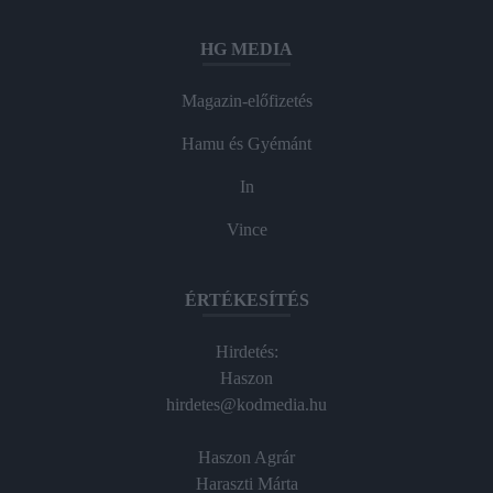
HG MEDIA
Magazin-előfizetés
Hamu és Gyémánt
In
Vince
ÉRTÉKESÍTÉS
Hirdetés:
Haszon
hirdetes@kodmedia.hu
Haszon Agrár
Haraszti Márta