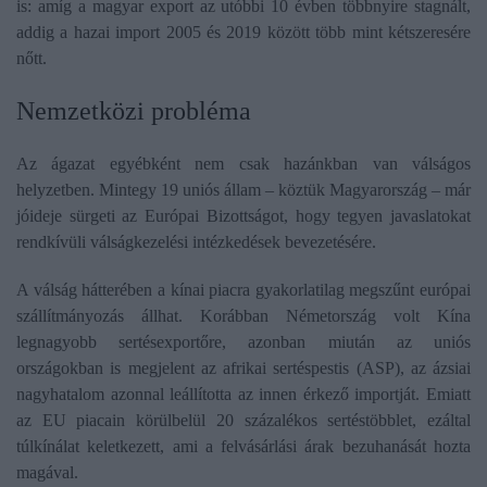
is: amíg a magyar export az utóbbi 10 évben többnyire stagnált,
addig a hazai import 2005 és 2019 között több mint kétszeresére
nőtt.
Nemzetközi probléma
Az ágazat egyébként nem csak hazánkban van válságos
helyzetben. Mintegy 19 uniós állam – köztük Magyarország – már
jóideje sürgeti az Európai Bizottságot, hogy tegyen javaslatokat
rendkívüli válságkezelési intézkedések bevezetésére.
A válság hátterében a kínai piacra gyakorlatilag megszűnt európai
szállítmányozás állhat. Korábban Németország volt Kína
legnagyobb sertésexportőre, azonban miután az uniós
országokban is megjelent az afrikai sertéspestis (ASP), az ázsiai
nagyhatalom azonnal leállította az innen érkező importját. Emiatt
az EU piacain körülbelül 20 százalékos sertéstöbblet, ezáltal
túlkínálat keletkezett, ami a felvásárlási árak bezuhanását hozta
magával.