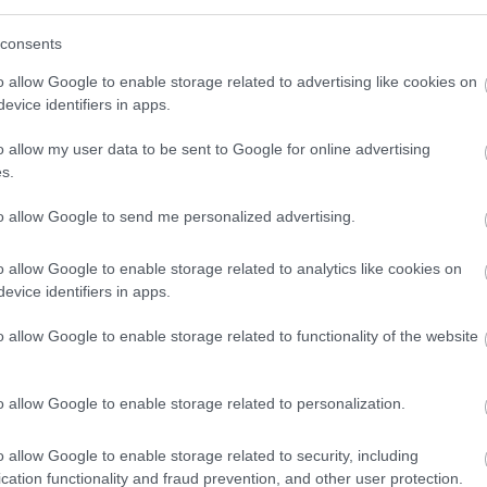
zöltek a gazdálkodók. A Magyar Mezőgazdaság
megjegyzi
,
consents
lgáló szelepeket, vagy eltávolították a csapokat. Azonban
 manapság.
o allow Google to enable storage related to advertising like cookies on
evice identifiers in apps.
on
o allow my user data to be sent to Google for online advertising
s.
radatát. Húsvétkor több mint hétezren érkeztek a liguriai
település utcáin a szelfizők miatt gyalogos dugók alakultak
to allow Google to send me personalized advertising.
kell fizetnie annak a turistának, aki álldogál és szelfizik.
o allow Google to enable storage related to analytics like cookies on
l Rómában tilos üldögélni a Spanyol lépcsőn, Firenzében és
evice identifiers in apps.
o allow Google to enable storage related to functionality of the website
a Horvátországban sem
o allow Google to enable storage related to personalization.
éget néhány település. Ezt bizonyítja, hogy a 14 ezer fős
epülés nyaranta, amikor háromszorosára nő a lakosságszámuk
o allow Google to enable storage related to security, including
önkormányzat új rendeletet fogadott el a napokban. Az
cation functionality and fraud prevention, and other user protection.