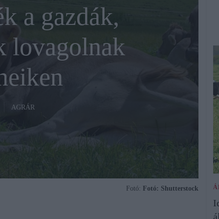
k a gazdák,
k lovagolnak
neiken
AGRÁR
Á
Fotó:
Fotó: Shutterstock
I
á