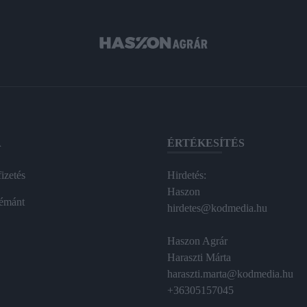
A
ÉRTÉKESÍTÉS
izetés
Hirdetés:
Haszon
émánt
hirdetes@kodmedia.hu
Haszon Agrár
Haraszti Márta
haraszti.marta@kodmedia.hu
+36305157045