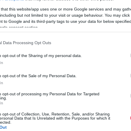
 that this website/app uses one or more Google services and may gath
including but not limited to your visit or usage behaviour. You may click 
 to Google and its third-party tags to use your data for below specifi
kból
ogle consent section.
l Data Processing Opt Outs
últ időszakban a közösségi médiában, hogy
gató turisták. A látogatók gyakran egy fotó
o opt-out of the Sharing of my personal data.
tt zavarják meg az állataikat. Előfordult,
In
eóra vegyék a reakcióikat. A rémült marhák
A
o opt-out of the Sale of my Personal Data.
ovagolni próbálnak a jószágokon.
V
In
al is, hogy a legelőkön lévő itatókból lecsapolják a vizet,
B
to opt-out of processing my Personal Data for Targeted
 van olyan gazda, akinek 25 állata nem jutott vízhez a
ing.
a
In
 is megesett az Oberstdorf melletti Kornau egyik legelőjén,
i
tig folyt, nagyjából 6 millió liter víz ömlött ki, az érintett
r
o opt-out of Collection, Use, Retention, Sale, and/or Sharing
ersonal Data that Is Unrelated with the Purposes for which it
lett fizetnie. A rendőrségnek nem sikerült azonosítania az
lected.
Out