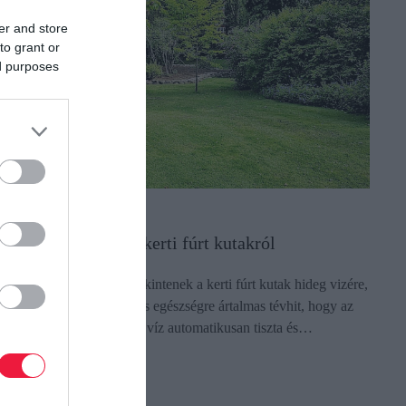
er and store
to grant or
ed purposes
GRÁR
eszélyes tévhitek a kerti fúrt kutakról
ár sokan szomjoltóként tekintenek a kerti fúrt kutak hideg vizére,
 szakértők szerint súlyos és egészségre ártalmas tévhit, hogy az
lyen forrásokból származó víz automatikusan tiszta és…
ectangle