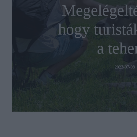
Megelégelté
hogy turistá
a tehe
2023-07-08