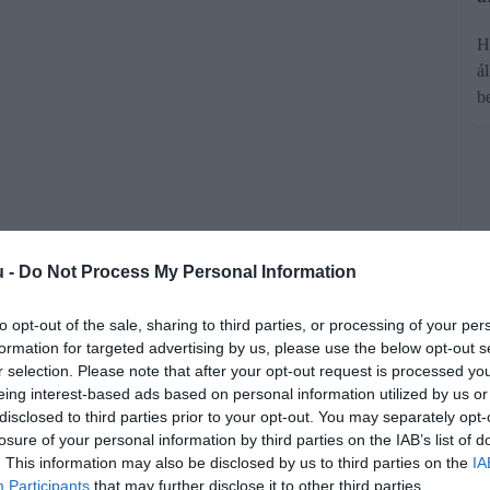
H
á
b
u -
Do Not Process My Personal Information
tákkal az Alpokban. Az alpesi
to opt-out of the sale, sharing to third parties, or processing of your per
eggyűlt velük a bajuk. Zavarják az
formation for targeted advertising by us, please use the below opt-out s
r selection. Please note that after your opt-out request is processed y
egy fotó kedvéért. Tavaly a kánikulában
eing interest-based ads based on personal information utilized by us or
hák ivóvizét, abban mosakodtak meg.
disclosed to third parties prior to your opt-out. You may separately opt-
losure of your personal information by third parties on the IAB’s list of
. This information may also be disclosed by us to third parties on the
IA
Participants
that may further disclose it to other third parties.
rált forrásként a Google Keresőben!