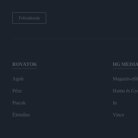
Feliratkozás
ROVATOK
HG MEDI
Agrár
Magazin-előf
Pénz
Hamu és Gy
Piacok
In
Életstílus
Vince