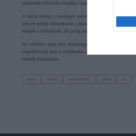
intézkedés 2024-től megtiltja, hogy a társas- és panelháza
A lakók szerint a vendégek sokszor nem tartják tiszteletb
helyzet pedig súlyosbodott, miután egyre gyakoribbá vált, 
kiadják a turistáknak, ők pedig addig elköltöznek a tengertő
Az előbbire nem lesz lehetőségük a következő szezontól 
engedélyezett lesz a szállásadás azokban az ingatlanokb
turisták fogadásába.
alpok
turista
szarvasmarha
gazda
víz