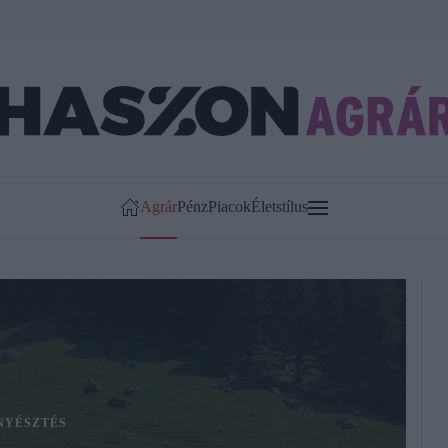
Agrár
Pénz
Piacok
Életstílus
NYÉSZTÉS