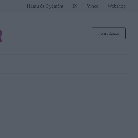
Hamu és Gyémánt
IN
Vince
Webshop
Feliratkozás