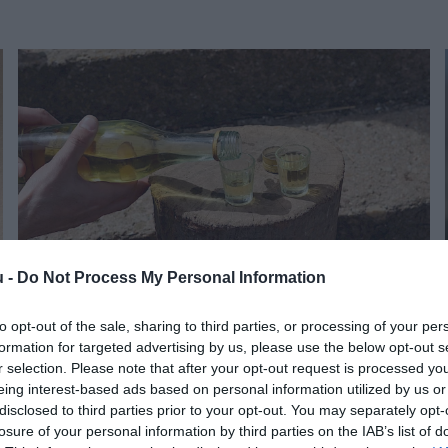
u -
Do Not Process My Personal Information
to opt-out of the sale, sharing to third parties, or processing of your per
ADÓ
formation for targeted advertising by us, please use the below opt-out s
A NAV nem vette be a "nehéz idők jöhetnek"
r selection. Please note that after your opt-out request is processed y
eing interest-based ads based on personal information utilized by us or
sztorit
disclosed to third parties prior to your opt-out. You may separately opt-
losure of your personal information by third parties on the IAB’s list of
Egy debreceni házban több mint 25 ezer doboz magyar zárjegy