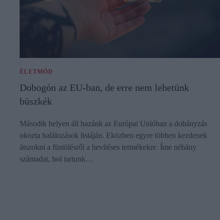
ÉLETMÓD
Dobogón az EU-ban, de erre nem lehetünk
büszkék
Második helyen áll hazánk az Európai Unióban a dohányzás
okozta halálozások listáján. Eközben egyre többen kezdenek
átszokni a füstölésről a hevítéses termékekre. Íme néhány
számadat, hol tartunk…