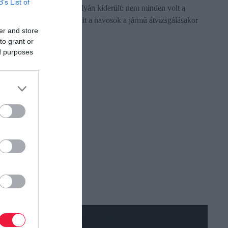
B’s List of
amelyről az M1-es autópályán kiderült: nem minden volt a
rakomány része abból, amit a navosok a jármű átvizsgálásakor
er and store
megtaláltak.
to grant or
ed purposes