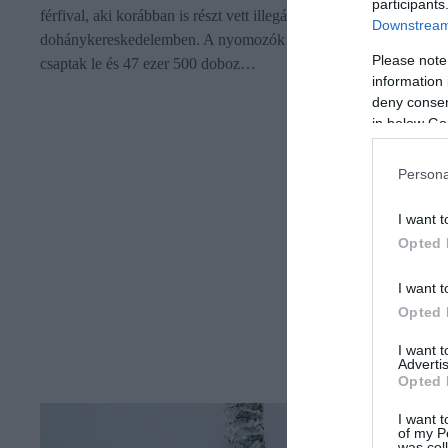
participants
férfival, aki korábban is részt vett illegális
Downstream 
dohánykereskedelemben. A nyomozók ezúttal pakolás közben
Please note
csaptak le és 47 ezer 500 doboz…
information 
deny consent
in below Go
Persona
I want t
Opted 
I want t
Opted 
I want 
Advertis
Opted 
I want t
of my P
was col