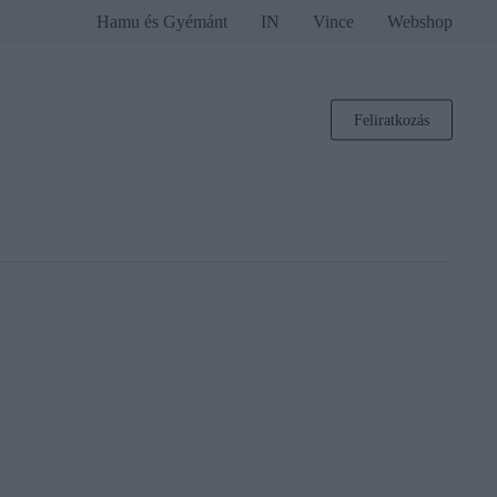
Hamu és Gyémánt
IN
Vince
Webshop
Feliratkozás