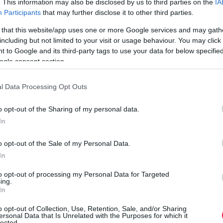
. This information may also be disclosed by us to third parties on the
IA
nélküli cigarettát, több mint 10 kilogramm vágott dohányt,
Participants
that may further disclose it to other third parties.
valamint műanyag flakonokban és hordókban 285 liter
 that this website/app uses one or more Google services and may gath
ismeretlen eredetű…
including but not limited to your visit or usage behaviour. You may click 
 to Google and its third-party tags to use your data for below specifi
ogle consent section.
l Data Processing Opt Outs
o opt-out of the Sharing of my personal data.
In
o opt-out of the Sale of my Personal Data.
In
to opt-out of processing my Personal Data for Targeted
ing.
In
o opt-out of Collection, Use, Retention, Sale, and/or Sharing
ersonal Data that Is Unrelated with the Purposes for which it
lected.