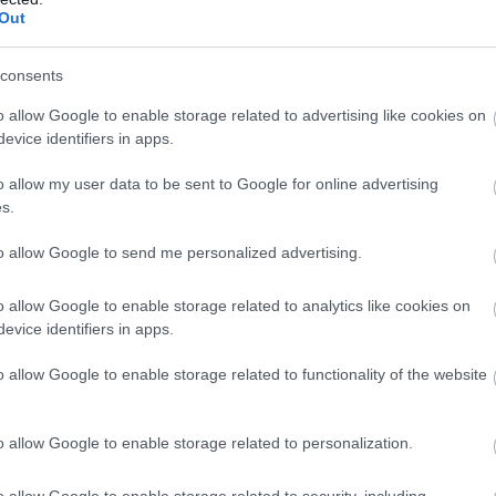
Out
consents
o allow Google to enable storage related to advertising like cookies on
evice identifiers in apps.
o allow my user data to be sent to Google for online advertising
s.
to allow Google to send me personalized advertising.
ADÓ
Tudod, mi az a szánkózási csempésztechnika? A
o allow Google to enable storage related to analytics like cookies on
evice identifiers in apps.
navosok is tudják
o allow Google to enable storage related to functionality of the website
A NAV pénzügyőrei lekapcsoltak angol rendszámú, Anglia és
Bulgária között közlekedő járműszerelvényt az M5-ös
autópályán. A sofőr és utasa magabiztosnak tűnt, de a járőrök
o allow Google to enable storage related to personalization.
hamar kiszúrták a gyanús…
o allow Google to enable storage related to security, including