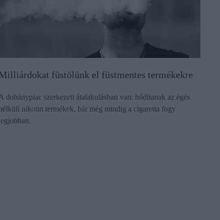
Milliárdokat füstölünk el füstmentes termékekre
A dohánypiac szerkezeti átalakulásban van: hódítanak az égés
nélküli nikotin termékek, bár még mindig a cigaretta fogy
legjobban.