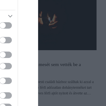
ADÓ
Dőlt a dohány, ezt a mesét sem vették be a
navosok
A pénzügyőrök egy budapesti családi házhoz szálltak ki azzal a
gyanúval, hogy az ott lakó férfi adózatlan dohányterméket tart
otthonában. Miután a 41 éves férfi ajtót nyitott és átvette az…