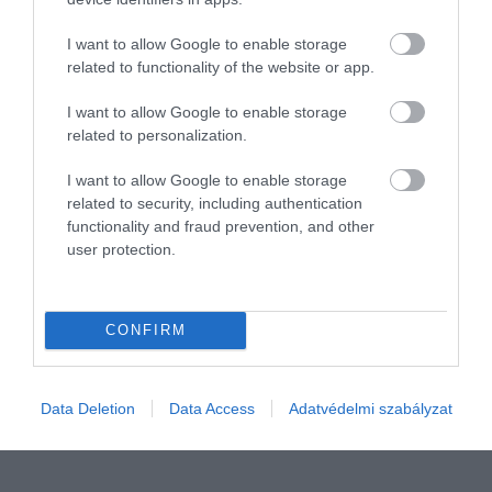
I want to allow Google to enable storage
related to functionality of the website or app.
I want to allow Google to enable storage
related to personalization.
I want to allow Google to enable storage
related to security, including authentication
functionality and fraud prevention, and other
AUTÓ
user protection.
Átlagbérből újautót? Ennyi évet kell spórolni
Átlagbérből legalább 9 évet kell félreteeni arra, hogy a legolcsóbb
CONFIRM
újautók egyikét megvásárolhassuk. Az időtáv azonban lehet 20
évnél több is. Még hitelből is erősen kérdéses. A következtetés:
nem…
Data Deletion
Data Access
Adatvédelmi szabályzat