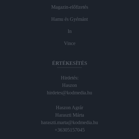
Magazin-előfizetés
Hamu és Gyémánt
In
Vince
ÉRTÉKESÍTÉS
Hirdetés:
Haszon
hirdetes@kodmedia.hu
Haszon Agrár
Haraszti Márta
haraszti.marta@kodmedia.hu
+36305157045