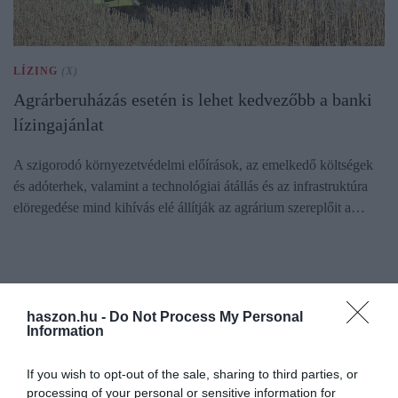
LÍZING
(X)
Agrárberuházás esetén is lehet kedvezőbb a banki
lízingajánlat
A szigorodó környezetvédelmi előírások, az emelkedő költségek
és adóterhek, valamint a technológiai átállás és az infrastruktúra
elöregedése mind kihívás elé állítják az agrárium szereplőit a…
haszon.hu -
Do Not Process My Personal
Information
If you wish to opt-out of the sale, sharing to third parties, or
processing of your personal or sensitive information for