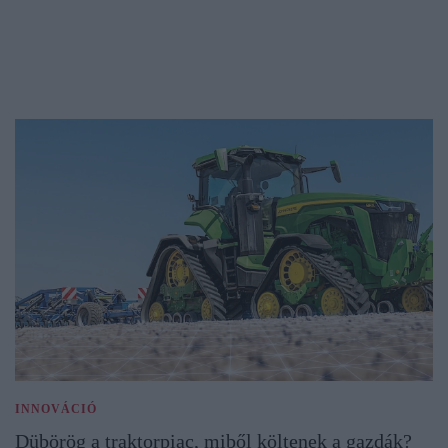
INNOVÁCIÓ
Dübörög a traktorpiac, miből költenek a gazdák?