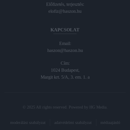
Előfizetés, terjesztés:
elofiz@haszon.hu
KAPCSOLAT
Email:
haszon@haszon.hu
Cím:
1024 Budapest,
Margit krt. 5/A, 3. em. 1. a
© 2025 All rights reserved. Powered by
HG Media
.
moderálási szabályzat
adatvédelmi szabályzat
médiaajánló