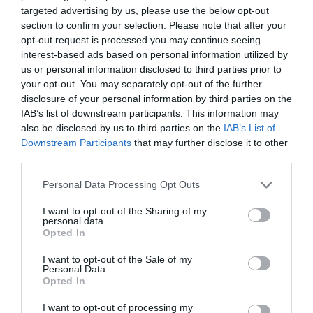
targeted advertising by us, please use the below opt-out
section to confirm your selection. Please note that after your
opt-out request is processed you may continue seeing
interest-based ads based on personal information utilized by
us or personal information disclosed to third parties prior to
your opt-out. You may separately opt-out of the further
disclosure of your personal information by third parties on the
IAB’s list of downstream participants. This information may
also be disclosed by us to third parties on the
IAB’s List of
Downstream Participants
that may further disclose it to other
third parties.
Please note that this website/app uses one or more Google
Personal Data Processing Opt Outs
services and may gather and store information including but
not limited to your visit or usage behaviour. You may click to
I want to opt-out of the Sharing of my
personal data.
grant or deny consent to Google and its third-party tags to
Opted In
use your data for below specified purposes in below Google
consent section.
I want to opt-out of the Sale of my
Personal Data.
ADÓ
Opted In
Így változik a cégautók adózása
I want to opt-out of processing my