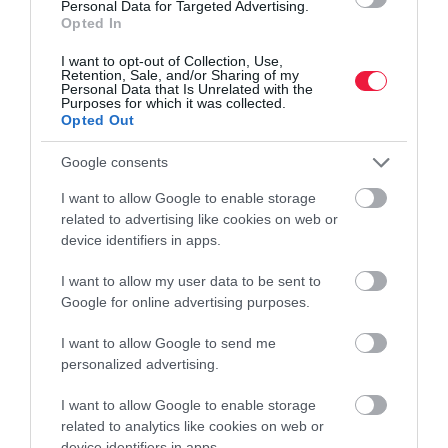
Personal Data for Targeted Advertising.
Január 1-től átlagosan 20 százalékkal növekszik az adóteher.
Opted In
Pozitív hír viszont, hogy nem kell továbbra sem útnyilvántartás
I want to opt-out of Collection, Use,
vezetni a lízingdíj áfájának visszaigényléséhez.
Retention, Sale, and/or Sharing of my
Personal Data that Is Unrelated with the
Purposes for which it was collected.
Opted Out
Google consents
I want to allow Google to enable storage
related to advertising like cookies on web or
device identifiers in apps.
I want to allow my user data to be sent to
Google for online advertising purposes.
I want to allow Google to send me
personalized advertising.
I want to allow Google to enable storage
related to analytics like cookies on web or
device identifiers in apps.