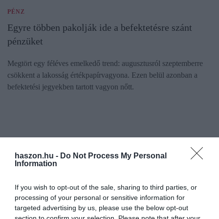
PÉNZ
Egyre többen pakolják ide a befektetésre szánt
pénzüket
Megtört egy féléves emelkedő trend: augusztusról szeptemberre
csökkent a lakosság értékpapírvagyona. Ezen belül azonban a
befektetési jegyekben tartott vagyon nőtt.
haszon.hu -
Do Not Process My Personal
Information
If you wish to opt-out of the sale, sharing to third parties, or
processing of your personal or sensitive information for
targeted advertising by us, please use the below opt-out
section to confirm your selection. Please note that after your