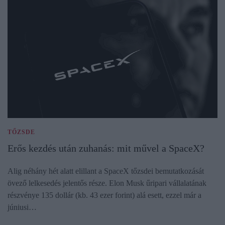
TŐZSDE
Erős kezdés után zuhanás: mit művel a SpaceX?
Alig néhány hét alatt elillant a SpaceX tőzsdei bemutatkozását
övező lelkesedés jelentős része. Elon Musk űripari vállalatának
részvénye 135 dollár (kb. 43 ezer forint) alá esett, ezzel már a
júniusi…