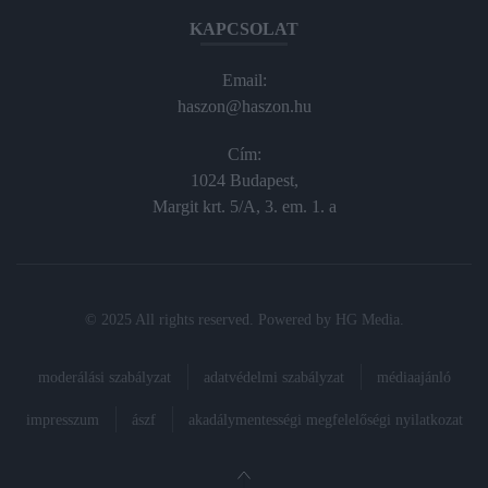
KAPCSOLAT
Email:
haszon@haszon.hu
Cím:
1024 Budapest,
Margit krt. 5/A, 3. em. 1. a
© 2025 All rights reserved. Powered by
HG Media
.
moderálási szabályzat
adatvédelmi szabályzat
médiaajánló
impresszum
ászf
akadálymentességi megfelelőségi nyilatkozat