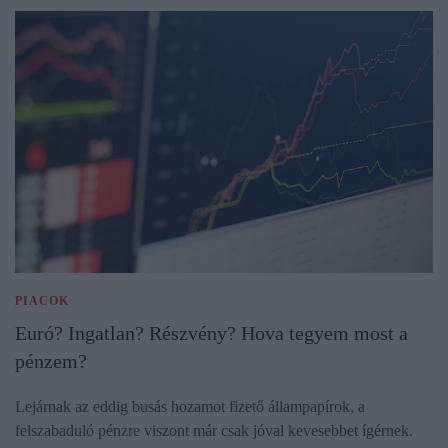
PIACOK
Euró? Ingatlan? Részvény? Hova tegyem most a
pénzem?
Lejárnak az eddig busás hozamot fizető állampapírok, a
felszabaduló pénzre viszont már csak jóval kevesebbet ígérnek.