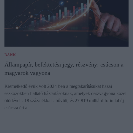
BANK
Állampapír, befektetési jegy, részvény: csúcson a
magyarok vagyona
Kiemelkedő évük volt 2024-ben a megtakarításukat hazai
eszközökben fialtató háztartásoknak, amelyek összvagyona közel
ötödével - 18 százalékkal - bővült, és 27 819 milliárd forinttal új
csúcsra ért a…