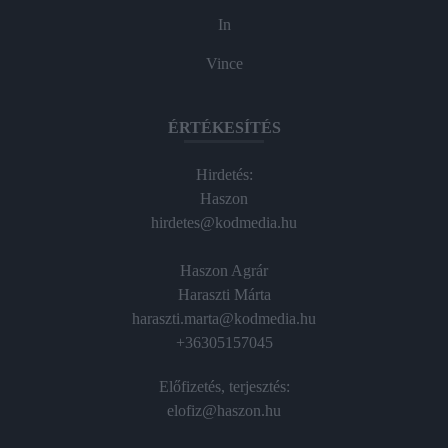
In
Vince
ÉRTÉKESÍTÉS
Hirdetés:
Haszon
hirdetes@kodmedia.hu
Haszon Agrár
Haraszti Márta
haraszti.marta@kodmedia.hu
+36305157045
Előfizetés, terjesztés:
elofiz@haszon.hu