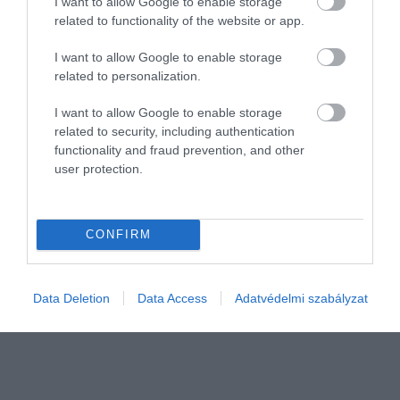
I want to allow Google to enable storage
related to functionality of the website or app.
I want to allow Google to enable storage
related to personalization.
I want to allow Google to enable storage
related to security, including authentication
PÉNZ
functionality and fraud prevention, and other
user protection.
Ide pakolja egyre több magyar a megtakarítását
Először lépte át a 29 ezer milliárd forintot a magyar háztartások
CONFIRM
értékpapírban tartott vagyona. A legtöbb friss pénz befektetési
jegybe érkezett.
Data Deletion
Data Access
Adatvédelmi szabályzat