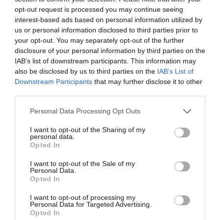
opt-out request is processed you may continue seeing
interest-based ads based on personal information utilized by
us or personal information disclosed to third parties prior to
your opt-out. You may separately opt-out of the further
disclosure of your personal information by third parties on the
IAB’s list of downstream participants. This information may
also be disclosed by us to third parties on the
IAB’s List of
Downstream Participants
that may further disclose it to other
third parties.
Please note that this website/app uses one or more Google
Personal Data Processing Opt Outs
services and may gather and store information including but
not limited to your visit or usage behaviour. You may click to
I want to opt-out of the Sharing of my
personal data.
grant or deny consent to Google and its third-party tags to
Opted In
use your data for below specified purposes in below Google
consent section.
I want to opt-out of the Sale of my
BEFEKTETÉS
Personal Data.
BUX: Van-e élet százezer pont felett?
Opted In
I want to opt-out of processing my
A magyar tőzsde új csúcsa a befektetői bizalom megerősödését és
Personal Data for Targeted Advertising.
Opted In
a magyar tőzsdei vállalatok eredményességét egyaránt tükrözi. De