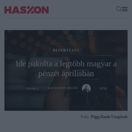
BEFEKTETÉS
Ide pakolta a legtöbb magyar a
pénzét áprilisban
KARÁCSONY ZOLTÁN
2026-06-11
PÉNZ
Fotó:
PiggyBank/Unsplash