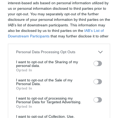
interest-based ads based on personal information utilized by
Fontos megjegyeznünk, hogy a cikkünkben szereplő információk
us or personal information disclosed to third parties prior to
your opt-out. You may separately opt-out of the further
tájékoztató jellegűek, és nem minősülnek befektetési tanácsnak. A
disclosure of your personal information by third parties on the
pénzügyi döntések meghozatala előtt minden esetben javasolt az
IAB’s list of downstream participants. This information may
egyéni körülmények mérlegelése és szakértő bevonása.
also be disclosed by us to third parties on the
IAB’s List of
Downstream Participants
that may further disclose it to other
third parties.
Please note that this website/app uses one or more Google
Personal Data Processing Opt Outs
Olvasd el ezt is!
services and may gather and store information including but
not limited to your visit or usage behaviour. You may click to
I want to opt-out of the Sharing of my
Kevesebb állampapírt vettünk, a fix a legkapósabb
personal data.
grant or deny consent to Google and its third-party tags to
Opted In
Pénzlekötés három hónapra? Itt tartanak a vonzó
use your data for below specified purposes in below Google
betéti kamatok
consent section.
I want to opt-out of the Sale of my
Personal Data.
Infláció fölött: ezek most a legvonzóbb betéti
Opted In
kamatok
I want to opt-out of processing my
Personal Data for Targeted Advertising.
Opted In
befektetés
állampapír
befektetési jegy
részvény
I want to opt-out of Collection, Use,
mnb