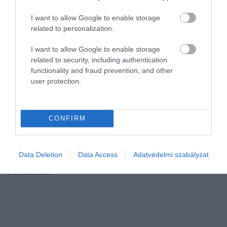
I want to allow Google to enable storage
related to personalization.
I want to allow Google to enable storage
related to security, including authentication
functionality and fraud prevention, and other
user protection.
PÉNZ
Így szerzett Magyarország 3 milliárd eurót
CONFIRM
Kiemelkedő kereslet és túljegyzés volt a hétfői 3 milliárd euró
értékű magyar devizakötvény-kibocsátáson. A kötvényekre
Data Deletion
Data Access
Adatvédelmi szabályzat
háromszoros volt a befektetői érdeklődés, csaknem 10 milliárd
euró értékű…