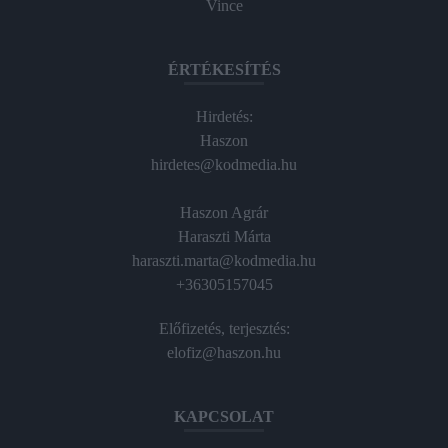
Vince
ÉRTÉKESÍTÉS
Hirdetés:
Haszon
hirdetes@kodmedia.hu
Haszon Agrár
Haraszti Márta
haraszti.marta@kodmedia.hu
+36305157045
Előfizetés, terjesztés:
elofiz@haszon.hu
KAPCSOLAT