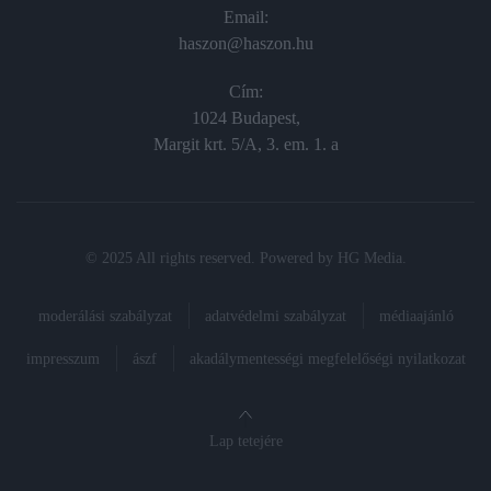
Email:
haszon@haszon.hu
Cím:
1024 Budapest,
Margit krt. 5/A, 3. em. 1. a
© 2025 All rights reserved. Powered by
HG Media
.
moderálási szabályzat
adatvédelmi szabályzat
médiaajánló
impresszum
ászf
akadálymentességi megfelelőségi nyilatkozat
Lap tetejére