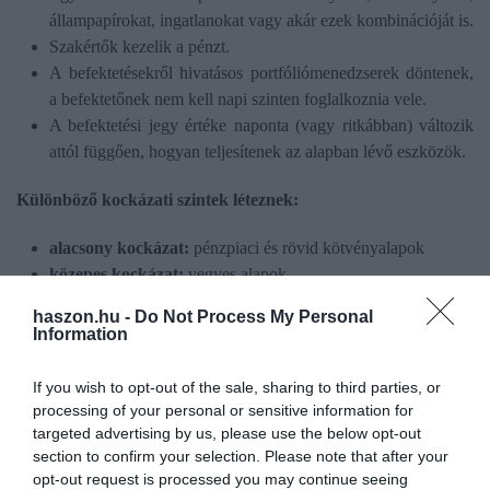
állampapírokat, ingatlanokat vagy akár ezek kombinációját is.
Szakértők kezelik a pénzt.
A befektetésekről hivatásos portfóliómenedzserek döntenek,
a befektetőnek nem kell napi szinten foglalkoznia vele.
A befektetési jegy értéke naponta (vagy ritkábban) változik
attól függően, hogyan teljesítenek az alapban lévő eszközök.
Különböző kockázati szintek léteznek:
alacsony kockázat:
pénzpiaci és rövid kötvényalapok
közepes kockázat:
vegyes alapok
magasabb kockázat:
részvényalapok
haszon.hu -
Do Not Process My Personal
Information
Kisebb összeggel is elérhető, sok alapnál már néhány tízezer
forinttal el lehet indulni. Nincs garantált hozam, vagyis a hozam
If you wish to opt-out of the sale, sharing to third parties, or
nem fix, a befektetés értéke akár csökkenhet is – ez fontos
processing of your personal or sensitive information for
különbség például a bankbetétekhez képest.
targeted advertising by us, please use the below opt-out
section to confirm your selection. Please note that after your
opt-out request is processed you may continue seeing