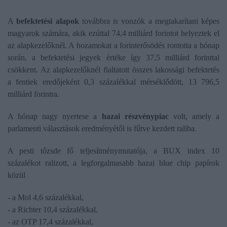
A
befektetési alapok
továbbra is vonzók a megtakarítani képes
magyarok számára, akik ezúttal 74,4 milliárd forintot helyeztek el
az alapkezelőknél. A hozamokat a forinterősödés rontotta a hónap
során, a befektetési jegyek értéke így 37,5 milliárd forinttal
csökkent. Az alapkezelőknél fialtatott összes lakossági befektetés
a fentiek eredőjeként 0,3 százalékkal mérséklődött, 13 796,5
milliárd forintra.
A hónap nagy nyertese a
hazai részvénypiac
volt, amely a
parlamenti választások eredményétől is fűtve kezdett raliba.
A pesti tőzsde fő teljesítménymutatója, a BUX index 10
százalékot ralizott, a legforgalmasabb hazai blue chip papírok
közül
- a Mol 4,6 százalékkal,
- a Richter 10,4 százalékkal,
- az OTP 17,4 százalékkal,