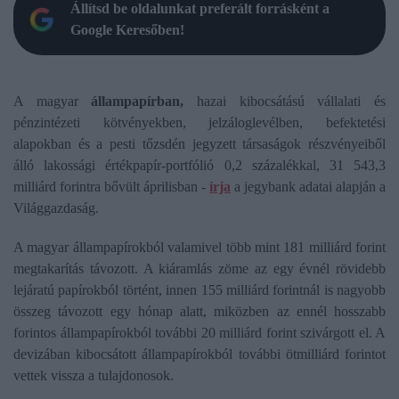
Állítsd be oldalunkat preferált forrásként a
Google Keresőben!
A magyar
állampapírban,
hazai kibocsátású vállalati és
pénzintézeti kötvényekben, jelzáloglevélben, befektetési
alapokban és a pesti tőzsdén jegyzett társaságok részvényeiből
álló lakossági értékpapír-portfólió 0,2 százalékkal, 31 543,3
milliárd forintra bővült áprilisban -
írja
a jegybank adatai alapján a
Világgazdaság.
A magyar állampapírokból valamivel több mint 181 milliárd forint
megtakarítás távozott. A kiáramlás zöme az egy évnél rövidebb
lejáratú papírokból történt, innen 155 milliárd forintnál is nagyobb
összeg távozott egy hónap alatt, miközben az ennél hosszabb
forintos állampapírokból további 20 milliárd forint szivárgott el. A
devizában kibocsátott állampapírokból további ötmilliárd forintot
vettek vissza a tulajdonosok.