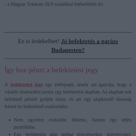
- a Magyar Telekom 18,9 százékkal értékelődött fel.
Ez is érdekelhet!
Jó befektetés a garázs
Budapesten?
Így hoz pénzt a befektetési jegy
A
befektetési jegy
egy értékpapír, amely azt igazolja, hogy a
vásárló részesedést szerez egy befektetési alapban. Az alapban sok
befektető pénzét gyűjtik össze, és azt egy alapkezelő társaság
fekteti be különböző eszközökbe.
Nem egyetlen eszközbe fektetsz, hanem egy teljes
portfólióba.
Egy befektetési alap tarthat részvényeket, kötvényeket,