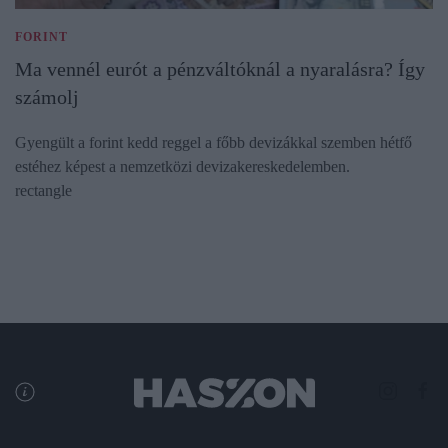
FORINT
Ma vennél eurót a pénzváltóknál a nyaralásra? Így
számolj
Gyengült a forint kedd reggel a főbb devizákkal szemben hétfő
estéhez képest a nemzetközi devizakereskedelemben.
rectangle