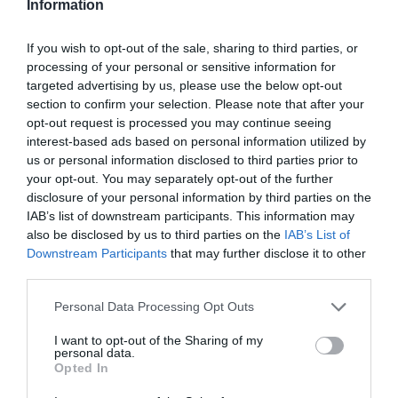
Maxime Toubart, a bizottság társelnöke a visszaesést politikai és
Information
gazdasági okokkal magyarázta. “A champagne a fogyasztók
lelkiállapotának valódi barométere… Nincs itt az ideje az
If you wish to opt-out of the sale, sharing to third parties, or
ünneplésnek, tekintettel az inflációra, a világméretű
processing of your personal or sensitive information for
targeted advertising by us, please use the below opt-out
konfliktusokra, a gazdasági bizonytalanságokra és a politikai
section to confirm your selection. Please note that after your
kivárásra néhány legnagyobb pezsgőpiacon, például
opt-out request is processed you may continue seeing
Franciaországban és az Egyesült Államokban”.
interest-based ads based on personal information utilized by
us or personal information disclosed to third parties prior to
your opt-out. You may separately opt-out of the further
alkohol
fiatalok
életmód
kutatás
disclosure of your personal information by third parties on the
IAB’s list of downstream participants. This information may
alkoholmentes
also be disclosed by us to third parties on the
IAB’s List of
Downstream Participants
that may further disclose it to other
third parties.
Please note that this website/app uses one or more Google
Personal Data Processing Opt Outs
services and may gather and store information including but
not limited to your visit or usage behaviour. You may click to
I want to opt-out of the Sharing of my
personal data.
grant or deny consent to Google and its third-party tags to
Opted In
use your data for below specified purposes in below Google
consent section.