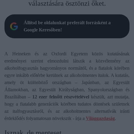
választására ösztönzi őket.
Állítsd be oldalunkat preferált forrásként a
Google Keresőben!
A Heineken és az Oxfordi Egyetem közös kutatásának
eredményei szerint elmozdulni látszik a közvélemény az
alkoholfogyasztás hagyományos normáitól, és a fiatalok körében
egyre inkább előtérbe kerülnek az alkoholmentes italok. A kutatás,
amely öt különböző országban – Japánban, az Egyesült
Államokban, az Egyesült Királyságban, Spanyolországban és
Brazíliában –
12 ezer felnőtt részvételével
készült, azt mutatja,
hogy a fiatalabb generációk körében tudatos döntések születnek
az italfogyasztásról, és az alkoholmentes alternatívák iránti
érdeklődés folyamatosan növekszik - írja a
Világgazdaság
.
Isznak, de menteset