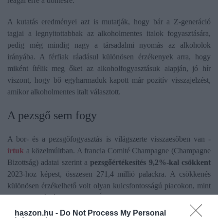
reagál erre a döntésre.
A kutatás eredményei azt is mutatják, hogy bár a Z-generáció
tagjai a legnyitottabbak az alkoholmentes italok fogyasztására,
pedig még mindig nagy a társadalmi nyomás az alkoholok
irányába. A férfiak ráadásul különösen érzékenyek arra, hogy
miként ítélik meg őket az alkoholfogyasztásuk alapján, jó hír
viszont, hogy bő egyharmaduk kapott már pozitív visszajelzést,
amikor alkoholmentes italt választott.
A pezsgő sem fogy
A bor- és a pezsgőfogyasztás is világszerte visszaesőben van -
írtuk
a közelmúltban. A francia Comité Champagne (Champagne
Bizottság) adatai szerint a
pezsgőértékesítés 9,2%-kal csökkent
2023-hoz képest, összesen 271,4 millió palackra. A csökkenés
különösen érzékelhető volt olyan kulcsfontosságú piacokon, mint
Franciaország és az Egyesült Államok.
haszon.hu -
Do Not Process My Personal