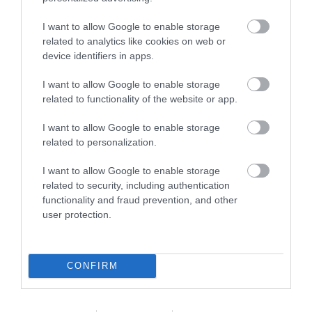
Milyen TV-t vegyek a hálószobába?
I want to allow Google to enable storage
related to analytics like cookies on web or
Félhomály, puha takaró és teljes nyugalom: a hálószobában
device identifiers in apps.
tévézni egészen más műfaj, mint a kanapén ülve. Az
okosfunkcióknak köszönhetően a mai készülékek már kiváló
I want to allow Google to enable storage
partnerek az esti relaxációban, a…
related to functionality of the website or app.
I want to allow Google to enable storage
related to personalization.
I want to allow Google to enable storage
related to security, including authentication
functionality and fraud prevention, and other
user protection.
CONFIRM