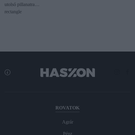
utolsó pillanatra…
rectangle
ROVATOK
Agrár
Pénz