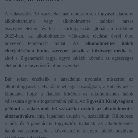
A válaszadók 38 százaléka már rendszeresen fogyaszt alacsony
alkoholtartalmú vagy alkoholmentes italokat társas
összejöveteleken, és bár a sörfogyasztás globálisan csökkent
2023-ban, az alkoholmentes változatok eladása évről évre
növekvő tendenciát mutat. Az
alkoholmentes italok
elterjedésében fontos szerepet játszik a közösségi média
is,
ahol a Z-generáció tagjai egyre inkább követik az egészséges
életmódot népszerűsítő influenszereket.
Bár sokan érzékelik a társadalmi nyomást, miszerint az
alkoholfogyasztás elvárás lehet egy társaságban, a kutatás azt is
kimutatta, hogy a fiatalok körében az alkoholmentes italok
választása egyre elfogadottabbá válik. Az
Egyesült Királyságban
például a válaszadók 63 százaléka nyitott az alkoholmentes
alternatívákra,
míg Japánban csupán 41 százalékuk. Különösen
a nők és Y-generációs fogyasztók hajlanak az alkoholmentes
italok választására, de a közvélemény is egyre inkább pozitívan