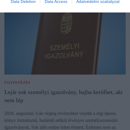
Data Deletion
Data Access
Adatvédelmi szabályzat
ÜGYINTÉZÉS
Lejár sok személyi igazolvány, bajba kerülhet, aki
nem lép
2026. augusztus 3-án végleg érvényüket vesztik a régi típusú,
könyv formátumú, határidő nélkül érvényes személyazonosító
igazolványok. Sok idős ember lehet érintett. Érdemes nem az