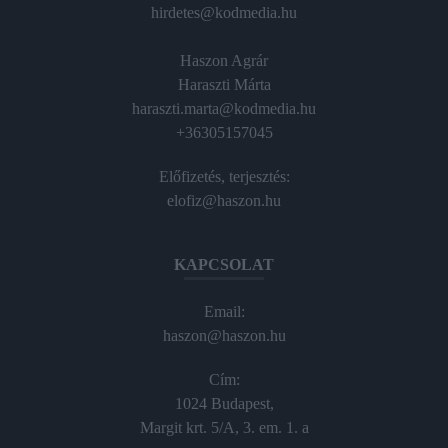
hirdetes@kodmedia.hu
Haszon Agrár
Haraszti Márta
haraszti.marta@kodmedia.hu
+36305157045
Előfizetés, terjesztés:
elofiz@haszon.hu
KAPCSOLAT
Email:
haszon@haszon.hu
Cím:
1024 Budapest,
Margit krt. 5/A, 3. em. 1. a